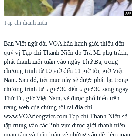
TẠI
VIDEO
"Tìm"
NGƯỜI VIỆT HẢI NGOẠI
HÀNH TRÌNH BẦU CỬ 2024
NGHE
ĐỜI SỐNG
Tạp chí thanh niên
MỘT NĂM CHIẾN TRANH TẠI DẢI GAZA
KINH TẾ
MẠNG XÃ HỘI
GIẢI MÃ VÀNH ĐAI & CON ĐƯỜNG
KHOA HỌC
Ban Việt ngữ đài VOA hân hạnh giới thiệu đến
NGÀY TỊ NẠN THẾ GIỚI
SỨC KHOẺ
quý vị Tạp chí Thanh Niên do Trà Mi phụ trách,
TRỊNH VĨNH BÌNH - NGƯỜI HẠ 'BÊN THẮNG CUỘC'
phát thanh mỗi tuần vào ngày Thứ Ba, trong
Ngôn ngữ khác
VĂN HOÁ
GROUND ZERO – XƯA VÀ NAY
chương trình từ 10 giờ đến 11 giờ tối, giờ Việt
THỂ THAO
CHI PHÍ CHIẾN TRANH AFGHANISTAN
Nam. Sau đó, tiết mục này sẽ được phát lại trong
GIÁO DỤC
chương trình từ 5 giờ 30 đến 6 giờ 30 sáng ngày
CÁC GIÁ TRỊ CỘNG HÒA Ở VIỆT NAM
Thứ Tư, giờ Việt Nam, và đựợc phổ biến trên
THƯỢNG ĐỈNH TRUMP-KIM TẠI VIỆT NAM
trang web của chúng tôi tại địa chỉ
TRỊNH VĨNH BÌNH VS. CHÍNH PHỦ VIỆT NAM
www.VOAtiengviet.com Tạp chí Thanh Niên sẽ
NGƯ DÂN VIỆT VÀ LÀN SÓNG TRỘM HẢI SÂM
tập trung vào các lĩnh vực được giới thanh niên
BÊN KIA QUỐC LỘ: TIẾNG VỌNG TỪ NÔNG THÔN MỸ
quan tâm và thảo luận về những vấn đề liên quan