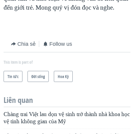
đến giới trẻ. Mong quý vị đón đọc và nghe.
QUAN HỆ VIỆT MỸ
Chia sẻ
Follow us
This item is part of
Tin tức
Ðời sống
Hoa Kỳ
Liên quan
Chàng trai Việt lau dọn vệ sinh trở thành nhà khoa học
vệ tinh không gian của Mỹ