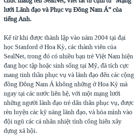
chức mang tên SealNet, viết tắt từ cụm từ “Mạng
QUAN HỆ VIỆT MỸ
lưới Lãnh đạo và Phục vụ Đông Nam Á” của
tiếng Anh.
Kể từ khi được thành lập vào năm 2004 tại đại
học Stanford ở Hoa Kỳ, các thành viên của
SealNet, trong đó có nhiều bạn trẻ Việt Nam hiện
đang học tập hoặc sinh sống tại Mỹ, đã tích cực
mang tinh thần phục vụ và lãnh đạo đến các cộng
đồng Đông Nam Á không những ở Hoa Kỳ mà
ngay tại các nước liên hệ, với một mạng lưới
những người lãnh đạo trẻ dấn thân phục vụ, được
rèn luyện các kỹ năng lãnh đạo, và hòa mình vào
đội ngũ các cá nhân nhiệt tình cống hiến xây
dựng xã hội.