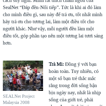
cách suy nghĩ. Mình rất thích châm ngôn của
SealNet “Đáp đền-Nối tiếp”. Tức là khi ai đó làm
cho mình điều gì, sau này để trả ơn, tốt nhất mình
hãy trả ơn cho tương lai, làm một điều tốt cho
người khác. Như vậy, mỗi người đều làm một
điều tốt, góp phần tạo nên một tương lai tươi sáng
hơn.
Trà Mi:
Đồng ý với bạn
hoàn toàn. Tuy nhiên, có
một số bạn trẻ thắc mắc
rằng trong đời sống bận
bịu ngày nay, nhất là nhịp
SEALNet Project
sống của giới trẻ, phải
Malaysia 2008