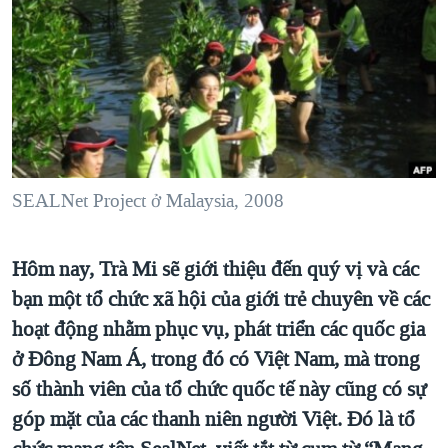
TẠI
VIDEO
"Tìm"
NGƯỜI VIỆT HẢI NGOẠI
HÀNH TRÌNH BẦU CỬ 2024
NGHE
ĐỜI SỐNG
MỘT NĂM CHIẾN TRANH TẠI DẢI GAZA
KINH TẾ
MẠNG XÃ HỘI
GIẢI MÃ VÀNH ĐAI & CON ĐƯỜNG
KHOA HỌC
NGÀY TỊ NẠN THẾ GIỚI
SỨC KHOẺ
TRỊNH VĨNH BÌNH - NGƯỜI HẠ 'BÊN THẮNG CUỘC'
SEALNet Project ở Malaysia, 2008
Ngôn ngữ khác
VĂN HOÁ
GROUND ZERO – XƯA VÀ NAY
THỂ THAO
CHI PHÍ CHIẾN TRANH AFGHANISTAN
Hôm nay, Trà Mi sẽ giới thiệu đến quý vị và các
GIÁO DỤC
CÁC GIÁ TRỊ CỘNG HÒA Ở VIỆT NAM
bạn một tổ chức xã hội của giới trẻ chuyên về các
hoạt động nhằm phục vụ, phát triển các quốc gia
THƯỢNG ĐỈNH TRUMP-KIM TẠI VIỆT NAM
ở Đông Nam Á, trong đó có Việt Nam, mà trong
TRỊNH VĨNH BÌNH VS. CHÍNH PHỦ VIỆT NAM
số thành viên của tổ chức quốc tế này cũng có sự
NGƯ DÂN VIỆT VÀ LÀN SÓNG TRỘM HẢI SÂM
góp mặt của các thanh niên người Việt. Đó là tổ
BÊN KIA QUỐC LỘ: TIẾNG VỌNG TỪ NÔNG THÔN MỸ