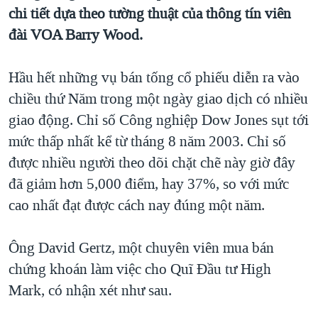
TẠI
chi tiết dựa theo tường thuật của thông tín viên
VIDEO
"Tìm"
NGƯỜI VIỆT HẢI NGOẠI
HÀNH TRÌNH BẦU CỬ 2024
đài VOA Barry Wood.
NGHE
ĐỜI SỐNG
MỘT NĂM CHIẾN TRANH TẠI DẢI GAZA
KINH TẾ
Hầu hết những vụ bán tống cổ phiếu diễn ra vào
MẠNG XÃ HỘI
GIẢI MÃ VÀNH ĐAI & CON ĐƯỜNG
KHOA HỌC
chiều thứ Năm trong một ngày giao dịch có nhiều
NGÀY TỊ NẠN THẾ GIỚI
giao động. Chỉ số Công nghiệp Dow Jones sụt tới
SỨC KHOẺ
TRỊNH VĨNH BÌNH - NGƯỜI HẠ 'BÊN THẮNG CUỘC'
mức thấp nhất kể từ tháng 8 năm 2003. Chỉ số
Ngôn ngữ khác
VĂN HOÁ
GROUND ZERO – XƯA VÀ NAY
được nhiều người theo dõi chặt chẽ này giờ đây
THỂ THAO
đã giảm hơn 5,000 điểm, hay 37%, so với mức
CHI PHÍ CHIẾN TRANH AFGHANISTAN
GIÁO DỤC
cao nhất đạt được cách nay đúng một năm.
CÁC GIÁ TRỊ CỘNG HÒA Ở VIỆT NAM
THƯỢNG ĐỈNH TRUMP-KIM TẠI VIỆT NAM
Ông David Gertz, một chuyên viên mua bán
TRỊNH VĨNH BÌNH VS. CHÍNH PHỦ VIỆT NAM
chứng khoán làm việc cho Quĩ Đầu tư High
NGƯ DÂN VIỆT VÀ LÀN SÓNG TRỘM HẢI SÂM
Mark, có nhận xét như sau.
BÊN KIA QUỐC LỘ: TIẾNG VỌNG TỪ NÔNG THÔN MỸ