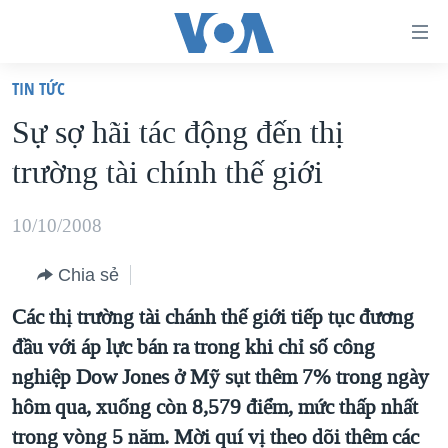
Đường
dẫn
TIN TỨC
truy
TRANG CHỦ
Sự sợ hãi tác động đến thị
cập
VIỆT NAM
trường tài chính thế giới
Tới
HOA KỲ
nội
BIỂN ĐÔNG
10/10/2008
dung
THẾ GIỚI
chính
Chia sẻ
BLOG
Tới
Các thị trường tài chánh thế giới tiếp tục đương
điều
DIỄN ĐÀN
đầu với áp lực bán ra trong khi chỉ số công
hướng
MỤC
nghiệp Dow Jones ở Mỹ sụt thêm 7% trong ngày
chính
CHUYÊN ĐỀ
TỰ DO BÁO CHÍ
hôm qua, xuống còn 8,579 điểm, mức thấp nhất
Đi
HỌC TIẾNG ANH
trong vòng 5 năm. Mời quí vị theo dõi thêm các
VẠCH TRẦN TIN GIẢ
CHIẾN TRANH THƯƠNG MẠI CỦA MỸ: QUÁ KHỨ VÀ HIỆN
tới