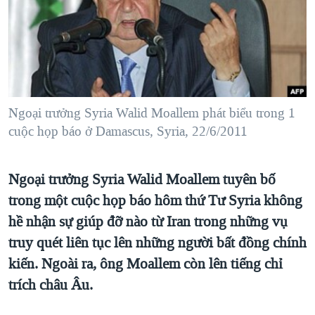
TẠI
VIDEO
"Tìm"
NGƯỜI VIỆT HẢI NGOẠI
HÀNH TRÌNH BẦU CỬ 2024
NGHE
ĐỜI SỐNG
MỘT NĂM CHIẾN TRANH TẠI DẢI GAZA
KINH TẾ
MẠNG XÃ HỘI
GIẢI MÃ VÀNH ĐAI & CON ĐƯỜNG
KHOA HỌC
NGÀY TỊ NẠN THẾ GIỚI
Ngoại trưởng Syria Walid Moallem phát biểu trong 1
SỨC KHOẺ
cuộc họp báo ở Damascus, Syria, 22/6/2011
TRỊNH VĨNH BÌNH - NGƯỜI HẠ 'BÊN THẮNG CUỘC'
Ngôn ngữ khác
VĂN HOÁ
GROUND ZERO – XƯA VÀ NAY
THỂ THAO
Ngoại trưởng Syria Walid Moallem tuyên bố
CHI PHÍ CHIẾN TRANH AFGHANISTAN
GIÁO DỤC
trong một cuộc họp báo hôm thứ Tư Syria không
CÁC GIÁ TRỊ CỘNG HÒA Ở VIỆT NAM
hề nhận sự giúp đỡ nào từ Iran trong những vụ
THƯỢNG ĐỈNH TRUMP-KIM TẠI VIỆT NAM
truy quét liên tục lên những người bất đồng chính
TRỊNH VĨNH BÌNH VS. CHÍNH PHỦ VIỆT NAM
kiến. Ngoài ra, ông Moallem còn lên tiếng chỉ
trích châu Âu.
NGƯ DÂN VIỆT VÀ LÀN SÓNG TRỘM HẢI SÂM
BÊN KIA QUỐC LỘ: TIẾNG VỌNG TỪ NÔNG THÔN MỸ