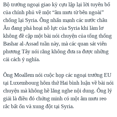
Bộ trưởng ngoại giao kỳ cựu lập lại lời tuyên bố
QUAN HỆ VIỆT MỸ
của chính phủ về một “âm mưu từ bên ngoài”
chống lại Syria. Ông nhấn mạnh các nước châu
Âu đang phá hoại nỗ lực của Syria khi làm lơ
không đề cập một bài nói chuyện của tổng thống
Bashar al-Assad tuần này, mà các quan sát viên
phương Tây nói rằng không đưa ra được những
cải cách ý nghĩa.
Ông Moallem nói cuộc họp các ngoại trưởng EU
tại Luxembourg hôm thứ Hai bình luận về bài nói
chuyện mà không hề lắng nghe nội dung. Ông lý
giải là điều đó chứng minh có một âm mưu reo
rắc bất ổn và xung đột tại Syria.