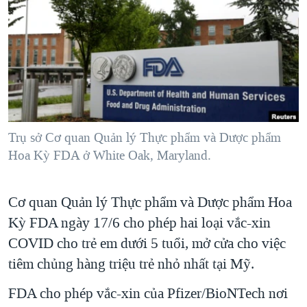
TẠI
VIDEO
"Tìm"
NGƯỜI VIỆT HẢI NGOẠI
HÀNH TRÌNH BẦU CỬ 2024
NGHE
ĐỜI SỐNG
MỘT NĂM CHIẾN TRANH TẠI DẢI GAZA
KINH TẾ
MẠNG XÃ HỘI
GIẢI MÃ VÀNH ĐAI & CON ĐƯỜNG
KHOA HỌC
NGÀY TỊ NẠN THẾ GIỚI
SỨC KHOẺ
TRỊNH VĨNH BÌNH - NGƯỜI HẠ 'BÊN THẮNG CUỘC'
Trụ sở Cơ quan Quản lý Thực phẩm và Dược phẩm
Ngôn ngữ khác
VĂN HOÁ
GROUND ZERO – XƯA VÀ NAY
Hoa Kỳ FDA ở White Oak, Maryland.
THỂ THAO
CHI PHÍ CHIẾN TRANH AFGHANISTAN
GIÁO DỤC
Cơ quan Quản lý Thực phẩm và Dược phẩm Hoa
CÁC GIÁ TRỊ CỘNG HÒA Ở VIỆT NAM
Kỳ FDA ngày 17/6 cho phép hai loại vắc-xin
THƯỢNG ĐỈNH TRUMP-KIM TẠI VIỆT NAM
COVID cho trẻ em dưới 5 tuổi, mở cửa cho việc
TRỊNH VĨNH BÌNH VS. CHÍNH PHỦ VIỆT NAM
tiêm chủng hàng triệu trẻ nhỏ nhất tại Mỹ.
NGƯ DÂN VIỆT VÀ LÀN SÓNG TRỘM HẢI SÂM
FDA cho phép vắc-xin của Pfizer/BioNTech nơi
BÊN KIA QUỐC LỘ: TIẾNG VỌNG TỪ NÔNG THÔN MỸ