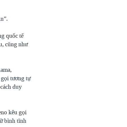
in”.
ng quốc tế
ếu, cũng như
nama,
 gọi tương tự
 cách duy
eno kêu gọi
ữ bình tĩnh