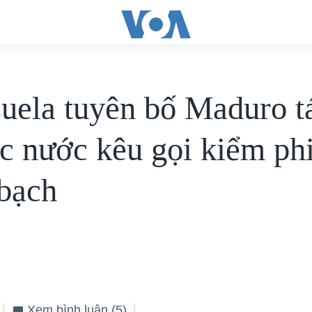
uela tuyên bố Maduro tá
ác nước kêu gọi kiểm ph
bạch
Xem bình luận
(5)