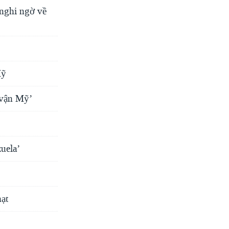
 nghi ngờ về
Mỹ
 vận Mỹ’
uela’
hạt