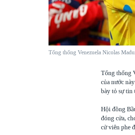
VIỆT NAM
NGƯ DÂN VIỆT VÀ LÀN SÓNG
TRỘM HẢI SÂM
BÊN KIA QUỐC LỘ: TIẾNG VỌNG
TỪ NÔNG THÔN MỸ
QUAN HỆ VIỆT MỸ
Tổng thống Venezuela Nicolas Madur
Tổng thống V
của nước này
bày tỏ sự tin
Hội đồng Bầu
đóng cửa, ch
cử viên phe 