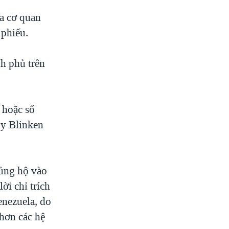
a cơ quan
 phiếu.
h phủ trên
 hoặc số
ny Blinken
 ủng hộ vào
ời chỉ trích
enezuela, do
hơn các hệ