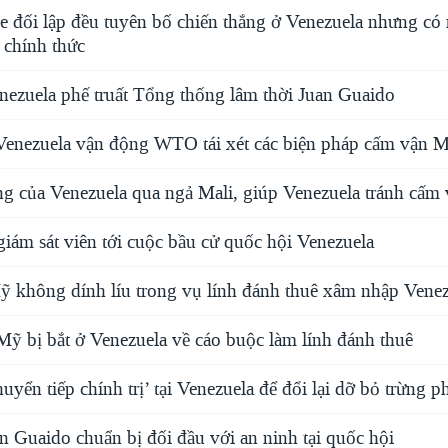
e đối lập đều tuyên bố chiến thắng ở Venezuela nhưng có
 chính thức
nezuela phế truất Tổng thống lâm thời Juan Guaido
enezuela vận động WTO tái xét các biện pháp cấm vận 
 của Venezuela qua ngả Mali, giúp Venezuela tránh cấm
iám sát viên tới cuộc bầu cử quốc hội Venezuela
 không dính líu trong vụ lính đánh thuê xâm nhập Venez
Mỹ bị bắt ở Venezuela về cáo buộc làm lính đánh thuê
uyển tiếp chính trị’ tại Venezuela để đổi lại dỡ bỏ trừng p
n Guaido chuẩn bị đối đầu với an ninh tại quốc hội