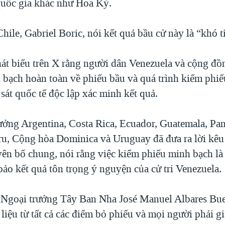
quốc gia khác như Hoa Kỳ.
ile, Gabriel Boric, nói kết quả bầu cử này là “khó t
át biểu trên X rằng người dân Venezuela và cộng đồ
 bạch hoàn toàn về phiếu bầu và quá trình kiểm phi
sát quốc tế độc lập xác minh kết quả.
ưởng Argentina, Costa Rica, Ecuador, Guatemala, Pa
ru, Cộng hòa Dominica và Uruguay đã đưa ra lời kêu
yên bố chung, nói rằng việc kiểm phiếu minh bạch là
ảo kết quả tôn trọng ý nguyện của cử tri Venezuela.
 Ngoại trưởng Tây Ban Nha José Manuel Albares Bu
liệu từ tất cả các điểm bỏ phiếu và mọi người phải gi