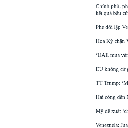
Chính phủ, ph
kết quả bầu cử
Phe đối lập Ve
Hoa Kỳ chặn V
‘UAE mua vàng
EU không cử g
TT Trump: ‘Mỹ
Hai công dân 
Mỹ đề xuất ‘ch
Venezuela: Jua