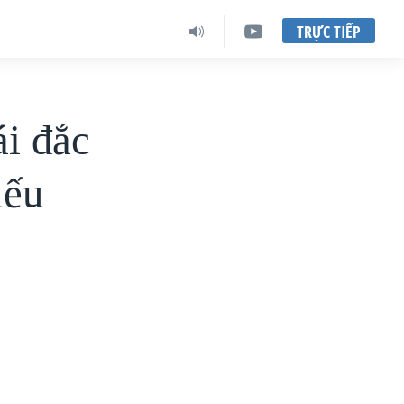
TRỰC TIẾP
i đắc
iếu