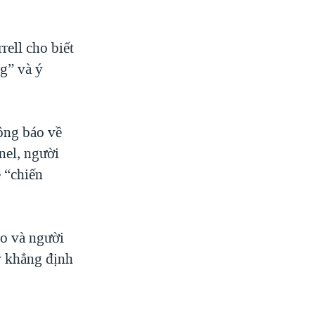
ell cho biết
ng” và ý
ông báo về
nel, người
 “chiến
o và người
y khẳng định