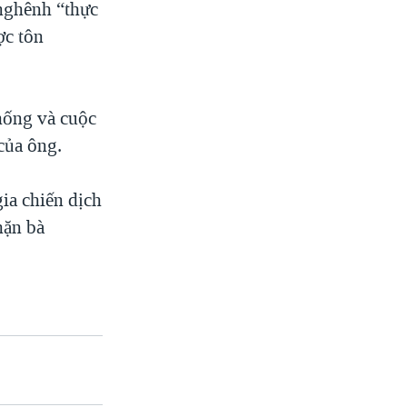
 nghênh “thực
ợc tôn
hống và cuộc
của ông.
ia chiến dịch
hặn bà