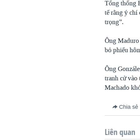
Tổng thống B
tế rằng ý chí
trọng”.
Ông Maduro đ
bỏ phiếu hôm
Ông González
tranh cử vào
Machado khỏi
Chia sẻ
Liên quan