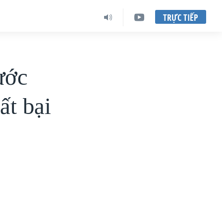
TRỰC TIẾP
ước
ất bại