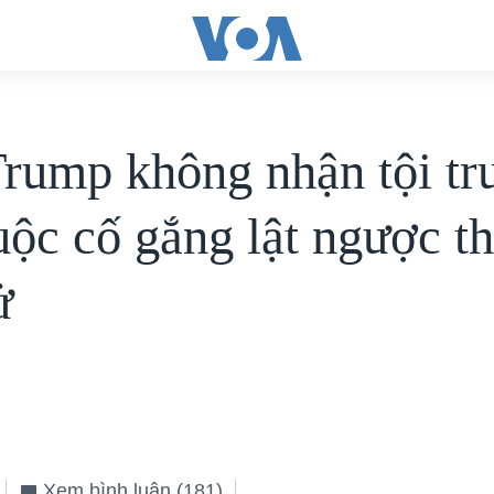
rump không nhận tội tr
uộc cố gắng lật ngược th
ử
Xem bình luận
(181)