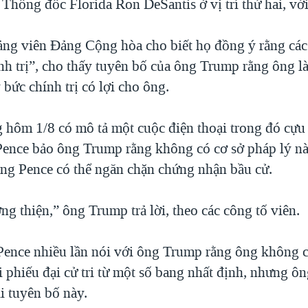
 Thống đốc Florida Ron DeSantis ở vị trí thứ hai, với
ảng viên Đảng Cộng hòa cho biết họ đồng ý rằng các
nh trị”, cho thấy tuyên bố của ông Trump rằng ông l
 bức chính trị có lợi cho ông.
g hôm 1/8 có mô tả một cuộc điện thoại trong đó cự
ence bảo ông Trump rằng không có cơ sở pháp lý nà
ông Pence có thể ngăn chặn chứng nhận bầu cử.
g thiện,” ông Trump trả lời, theo các công tố viên.
ence nhiều lần nói với ông Trump rằng ông không 
i phiếu đại cử tri từ một số bang nhất định, nhưng 
ại tuyên bố này.