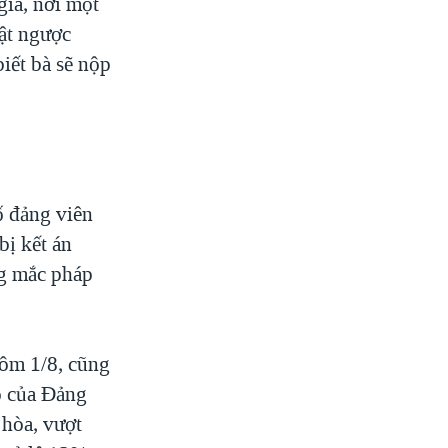
gia, nơi một
lật ngược
biết bà sẽ nộp
ố đảng viên
ị kết án
ng mắc pháp
hôm 1/8, cũng
ộ của Đảng
hòa, vượt