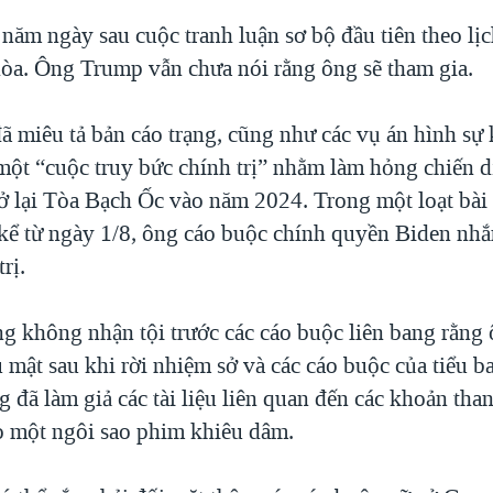
năm ngày sau cuộc tranh luận sơ bộ đầu tiên theo lịc
a. Ông Trump vẫn chưa nói rằng ông sẽ tham gia.
 miêu tả bản cáo trạng, cũng như các vụ án hình sự
một “cuộc truy bức chính trị” nhằm làm hỏng chiến dị
rở lại Tòa Bạch Ốc vào năm 2024. Trong một loạt bài
kể từ ngày 1/8, ông cáo buộc chính quyền Biden nh
trị.
ng không nhận tội trước các cáo buộc liên bang rằng 
iệu mật sau khi rời nhiệm sở và các cáo buộc của tiểu
 đã làm giả các tài liệu liên quan đến các khoản than
o một ngôi sao phim khiêu dâm.