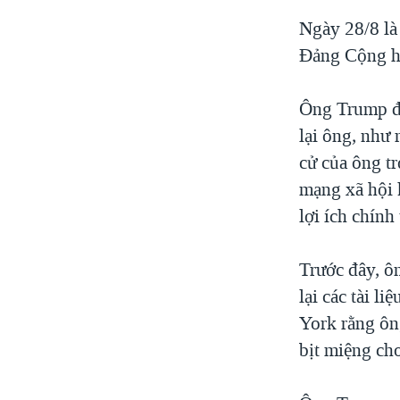
Ngày 28/8 là 
Đảng Cộng hò
Ông Trump đã
lại ông, như 
cử của ông t
mạng xã hội 
lợi ích chính 
Trước đây, ô
lại các tài l
York rằng ông
bịt miệng ch