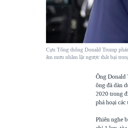
VIỆT NAM
NGƯ DÂN VIỆT VÀ LÀN SÓNG
TRỘM HẢI SÂM
BÊN KIA QUỐC LỘ: TIẾNG VỌNG
TỪ NÔNG THÔN MỸ
QUAN HỆ VIỆT MỸ
Cựu Tổng thống Donald Trump phát b
âm mưu nhằm lật ngược thất bại tro
Ông Donald T
ông đã dàn d
2020 trong đ
phá hoại các
Phiên nghe b
chỉ 1 km, tò