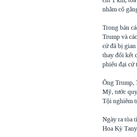
nhằm cố gắng
Trong bản cáo
Trump và các
cử đã bị gian
thay đổi kết 
phiếu đại cử 
Ông Trump, 7
Mỹ, tước quy
Tội nghiêm tr
Ngày ra tòa 
Hoa Kỳ Tany