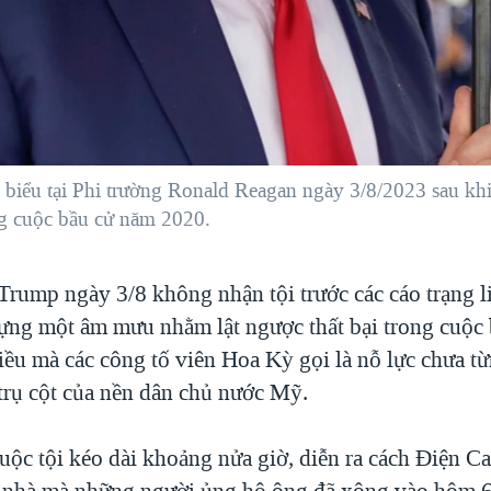
iểu tại Phi trường Ronald Reagan ngày 3/8/2023 sau khi 
ng cuộc bầu cử năm 2020.
rump ngày 3/8 không nhận tội trước các cáo trạng l
ựng một âm mưu nhằm lật ngược thất bại trong cuộc
iều mà các công tố viên Hoa Kỳ gọi là nỗ lực chưa t
 trụ cột của nền dân chủ nước Mỹ.
uộc tội kéo dài khoảng nửa giờ, diễn ra cách Điện C
a nhà mà những người ủng hộ ông đã xông vào hôm 