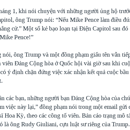
háng 1, khi nói chuyện với những người ủng hộ trước
pitol, ông Trump nói: “Nếu Mike Pence làm điều đú
hắng cử.” Một số kẻ bạo loạn tại Điện Capitol sau đó
 Mike Pence!”
g nói, ông Trump và một đồng phạm giấu tên vẫn tiếp
h viên Đảng Cộng hòa ở Quốc hội vài giờ sau khi cu
 có ý định chặn đứng việc xác nhận kết quả cuộc bầu
t.
ần các bạn, những người bạn Đảng Cộng hòa của chún
m việc này lại,” đồng phạm nói trong một email gửi
sĩ Hoa Kỳ, theo các công tố viên. Bản cáo trạng mô 
ó là ông Rudy Giuliani, cựu luật sư riêng của Trump.