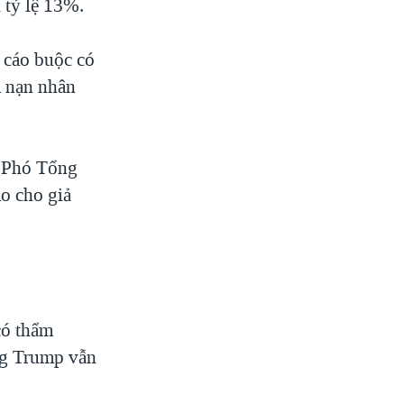
 tỷ lệ 13%.
 cáo buộc có
à nạn nhân
u Phó Tổng
o cho giả
có thẩm
ông Trump vẫn