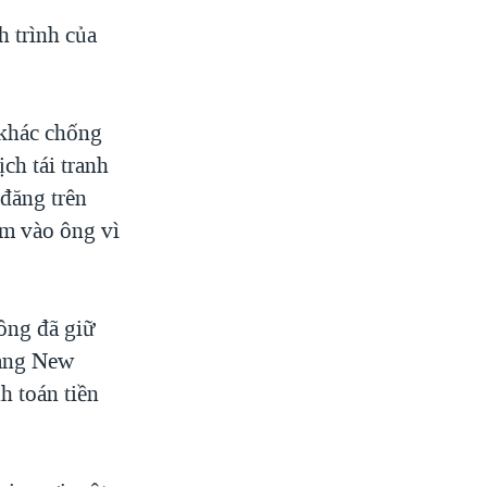
h trình của
 khác chống
ch tái tranh
 đăng trên
ắm vào ông vì
ông đã giữ
 bang New
h toán tiền