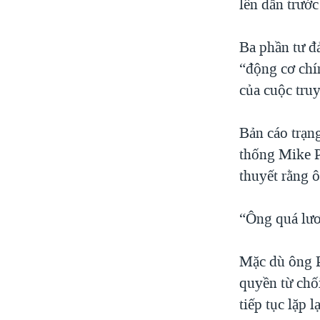
lên dẫn trước
Ba phần tư đ
“động cơ chí
của cuộc truy
Bản cáo trạn
thống Mike P
thuyết rằng 
“Ông quá lươn
Mặc dù ông P
quyền từ chố
tiếp tục lặp l