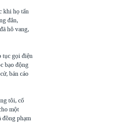
 khi họ tấn
ng đắn,
 đã hô vang,
 tục gọi điện
ộc bạo động
 cử, bản cáo
g tôi, cố
 cho một
tả đồng phạm