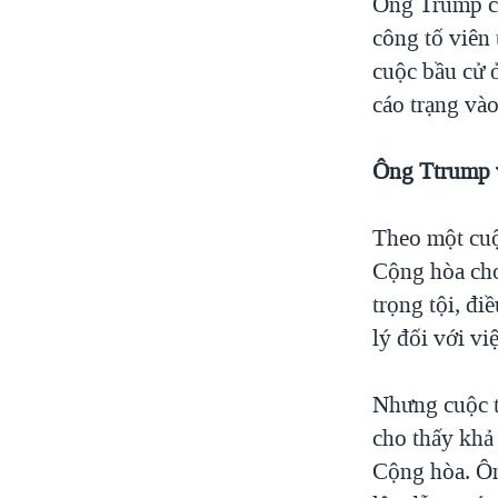
Ông Trump có
công tố viên
cuộc bầu cử ở
cáo trạng vào
Ông Ttrump 
Theo một cuộ
Cộng hòa cho
trọng tội, đ
lý đối với vi
Nhưng cuộc t
cho thấy khả
Cộng hòa. Ôn