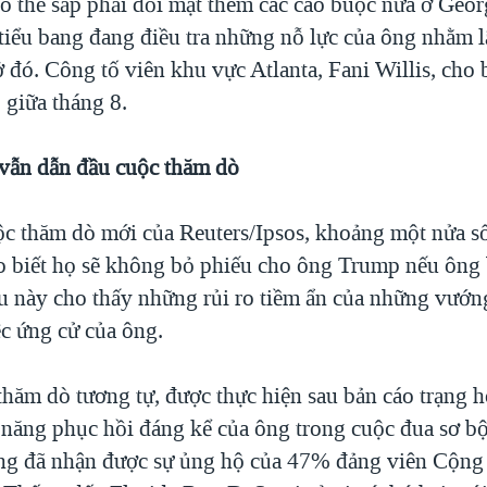
 thể sắp phải đối mặt thêm các cáo buộc nữa ở Geor
 tiểu bang đang điều tra những nỗ lực của ông nhằm 
 đó. Công tố viên khu vực Atlanta, Fani Willis, cho 
 giữa tháng 8.
vẫn dẫn đầu cuộc thăm dò
c thăm dò mới của Reuters/Ipsos, khoảng một nửa s
 biết họ sẽ không bỏ phiếu cho ông Trump nếu ông b
iều này cho thấy những rủi ro tiềm ẩn của những vướ
ệc ứng cử của ông.
hăm dò tương tự, được thực hiện sau bản cáo trạng 
 năng phục hồi đáng kể của ông trong cuộc đua sơ b
g đã nhận được sự ủng hộ của 47% đảng viên Cộng 