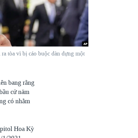
ra tòa vì bị cáo buộc dàn dựng một
iên bang rằng
 bầu cử năm
ừng có nhằm
apitol Hoa Kỳ
6/1/2021,