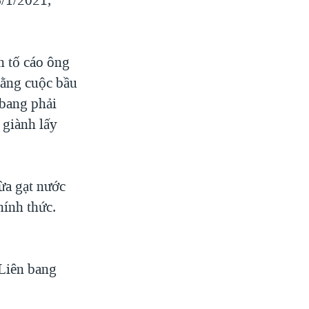
h tố cáo ông
rằng cuộc bầu
 bang phải
 giành lấy
ừa gạt nước
hính thức.
 Liên bang