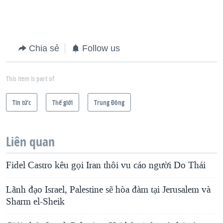
Chia sẻ
Follow us
This item is part of
Tin tức
Thế giới
Trung Ðông
Liên quan
Fidel Castro kêu gọi Iran thôi vu cáo người Do Thái
Lãnh đạo Israel, Palestine sẽ hòa đàm tại Jerusalem và
Sharm el-Sheik