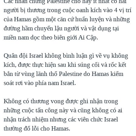
Các nhân chứng Palestine cho hay ít nhất có hai
QUAN HỆ VIỆT MỸ
người bị thương trong cuộc oanh kích vào 4 vị trí
của Hamas gồm một căn cứ huấn luyện và những
đường hầm chuyển lậu người và vật dụng tại
miền nam dọc theo biên giới Ai Cập.
Quân đội Israel không bình luận gì về vụ không
kích, được thực hiện sau khi súng cối và rốc kết
bắn từ vùng lãnh thổ Palestine do Hamas kiểm
soát rơi vào phía nam Israel.
Không có thương vong được ghi nhận trong
những cuộc tấn công này và cũng không có ai
nhận trách nhiệm nhưng các viên chức Israel
thường đổ lỗi cho Hamas.