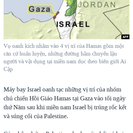
TẠI
VIDEO
"Tìm"
NGƯỜI VIỆT HẢI NGOẠI
HÀNH TRÌNH BẦU CỬ 2024
NGHE
ĐỜI SỐNG
MỘT NĂM CHIẾN TRANH TẠI DẢI GAZA
KINH TẾ
MẠNG XÃ HỘI
GIẢI MÃ VÀNH ĐAI & CON ĐƯỜNG
KHOA HỌC
NGÀY TỊ NẠN THẾ GIỚI
Vụ oanh kích nhắm vào 4 vị trí của Hamas gồm một
SỨC KHOẺ
căn cứ huấn luyện, những đường hầm chuyển lậu
TRỊNH VĨNH BÌNH - NGƯỜI HẠ 'BÊN THẮNG CUỘC'
Ngôn ngữ khác
VĂN HOÁ
người và vật dụng tại miền nam dọc theo biên giới Ai
GROUND ZERO – XƯA VÀ NAY
Cập
THỂ THAO
CHI PHÍ CHIẾN TRANH AFGHANISTAN
GIÁO DỤC
CÁC GIÁ TRỊ CỘNG HÒA Ở VIỆT NAM
Máy bay Israel oanh tạc những vị trí của nhóm
chủ chiến Hồi Giáo Hamas tại Gaza vào tối ngày
THƯỢNG ĐỈNH TRUMP-KIM TẠI VIỆT NAM
thứ Năm sau khi miền nam Israel bị trúng rốc kết
TRỊNH VĨNH BÌNH VS. CHÍNH PHỦ VIỆT NAM
và súng cối của Palestine.
NGƯ DÂN VIỆT VÀ LÀN SÓNG TRỘM HẢI SÂM
BÊN KIA QUỐC LỘ: TIẾNG VỌNG TỪ NÔNG THÔN MỸ