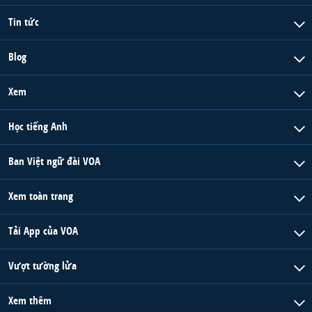
Tin tức
Blog
Xem
Học tiếng Anh
Ban Việt ngữ đài VOA
Xem toàn trang
Tải App của VOA
Vượt tường lửa
Xem thêm