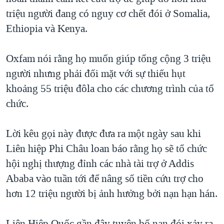
triệu người đang có nguy cơ chết đói ở Somalia,
QUAN HỆ VIỆT MỸ
Ethiopia và Kenya.
Oxfam nói rằng họ muốn giúp tổng cộng 3 triệu
người nhưng phải đối mặt với sự thiếu hụt
khoảng 55 triệu đôla cho các chương trình của tổ
chức.
Lời kêu gọi này được đưa ra một ngày sau khi
Liên hiệp Phi Châu loan báo rằng họ sẽ tổ chức
hội nghị thượng đỉnh các nhà tài trợ ở Addis
Ababa vào tuần tới để nâng số tiền cứu trợ cho
hơn 12 triệu người bị ảnh hưởng bởi nạn hạn hán.
Liên Hiệp Quốc gần đây tuyên bố nạn đói xảy ra