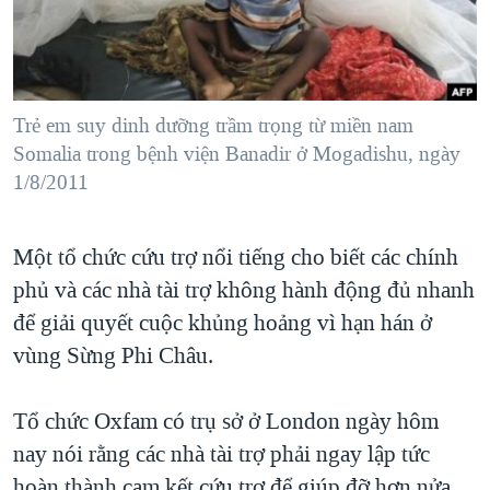
TẠI
VIDEO
"Tìm"
NGƯỜI VIỆT HẢI NGOẠI
HÀNH TRÌNH BẦU CỬ 2024
NGHE
ĐỜI SỐNG
MỘT NĂM CHIẾN TRANH TẠI DẢI GAZA
KINH TẾ
MẠNG XÃ HỘI
Trẻ em suy dinh dưỡng trầm trọng từ miền nam
GIẢI MÃ VÀNH ĐAI & CON ĐƯỜNG
KHOA HỌC
Somalia trong bệnh viện Banadir ở Mogadishu, ngày
NGÀY TỊ NẠN THẾ GIỚI
1/8/2011
SỨC KHOẺ
TRỊNH VĨNH BÌNH - NGƯỜI HẠ 'BÊN THẮNG CUỘC'
Ngôn ngữ khác
VĂN HOÁ
GROUND ZERO – XƯA VÀ NAY
Một tổ chức cứu trợ nổi tiếng cho biết các chính
THỂ THAO
CHI PHÍ CHIẾN TRANH AFGHANISTAN
phủ và các nhà tài trợ không hành động đủ nhanh
GIÁO DỤC
để giải quyết cuộc khủng hoảng vì hạn hán ở
CÁC GIÁ TRỊ CỘNG HÒA Ở VIỆT NAM
vùng Sừng Phi Châu.
THƯỢNG ĐỈNH TRUMP-KIM TẠI VIỆT NAM
TRỊNH VĨNH BÌNH VS. CHÍNH PHỦ VIỆT NAM
Tổ chức Oxfam có trụ sở ở London ngày hôm
NGƯ DÂN VIỆT VÀ LÀN SÓNG TRỘM HẢI SÂM
nay nói rằng các nhà tài trợ phải ngay lập tức
BÊN KIA QUỐC LỘ: TIẾNG VỌNG TỪ NÔNG THÔN MỸ
hoàn thành cam kết cứu trợ để giúp đỡ hơn nửa