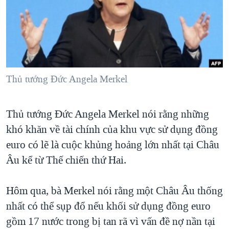
TẠI
VIDEO
"Tìm"
NGƯỜI VIỆT HẢI NGOẠI
HÀNH TRÌNH BẦU CỬ 2024
NGHE
ĐỜI SỐNG
MỘT NĂM CHIẾN TRANH TẠI DẢI GAZA
KINH TẾ
MẠNG XÃ HỘI
GIẢI MÃ VÀNH ĐAI & CON ĐƯỜNG
KHOA HỌC
NGÀY TỊ NẠN THẾ GIỚI
Thủ tướng Ðức Angela Merkel
SỨC KHOẺ
TRỊNH VĨNH BÌNH - NGƯỜI HẠ 'BÊN THẮNG CUỘC'
Ngôn ngữ khác
VĂN HOÁ
Thủ tướng Đức Angela Merkel nói rằng những
GROUND ZERO – XƯA VÀ NAY
THỂ THAO
khó khăn về tài chính của khu vực sử dụng đồng
CHI PHÍ CHIẾN TRANH AFGHANISTAN
GIÁO DỤC
euro có lẽ là cuộc khủng hoảng lớn nhất tại Châu
CÁC GIÁ TRỊ CỘNG HÒA Ở VIỆT NAM
Âu kể từ Thế chiến thứ Hai.
THƯỢNG ĐỈNH TRUMP-KIM TẠI VIỆT NAM
TRỊNH VĨNH BÌNH VS. CHÍNH PHỦ VIỆT NAM
Hôm qua, bà Merkel nói rằng một Châu Âu thống
nhất có thể sụp đổ nếu khối sử dụng đồng euro
NGƯ DÂN VIỆT VÀ LÀN SÓNG TRỘM HẢI SÂM
gồm 17 nước trong bị tan rã vì vấn đề nợ nần tại
BÊN KIA QUỐC LỘ: TIẾNG VỌNG TỪ NÔNG THÔN MỸ