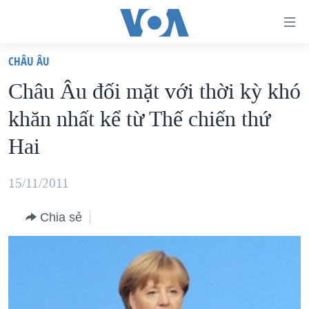
Đường
dẫn
CHÂU ÂU
truy
TRANG CHỦ
Châu Âu đối mặt với thời kỳ khó
cập
VIỆT NAM
khăn nhất kể từ Thế chiến thứ
Tới
HOA KỲ
nội
Hai
BIỂN ĐÔNG
dung
THẾ GIỚI
chính
15/11/2011
BLOG
Tới
Chia sẻ
điều
DIỄN ĐÀN
hướng
MỤC
chính
CHUYÊN ĐỀ
TỰ DO BÁO CHÍ
Đi
HỌC TIẾNG ANH
VẠCH TRẦN TIN GIẢ
CHIẾN TRANH THƯƠNG MẠI CỦA MỸ: QUÁ KHỨ VÀ HIỆN
tới