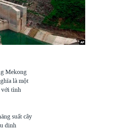
ông Mekong
ghĩa là một
 với tình
năng suất cây
àu dinh