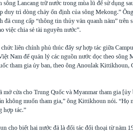
ên sông Lancang trữ nước trong mùa lũ để sử dụng sa
p duy trì dòng chảy ổn định của sông Mekong.” Ông
h đã cung cấp “thông tin thủy văn quanh năm” trên 
o việc chia sẻ tài nguyên nước”.
chức liên chính phủ thúc đẩy sự hợp tác giữa Campu
Việt Nam để quản lý các nguồn nước dọc theo sông 
ốc tham gia ủy ban, theo ông Anoulak Kittikhoun,
ã mở cửa cho Trung Quốc và Myanmar tham gia [ủy b
n không muốn tham gia,” ông Kittikhoun nói. “Họ n
g hợp tác.”
n cho biết hai nước đã là đối tác đối thoại từ năm 1