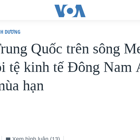
ÌNH DƯƠNG
rung Quốc trên sông M
ồi tệ kinh tế Đông Nam
mùa hạn
Xem bình luận
(13)