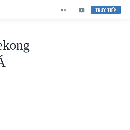
TRỰC TIẾP
ekong
 Á