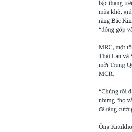
bậc thang tr
mùa khô, giú
rằng Bắc Kin
“đóng góp và
MRC, một tổ 
Thái Lan và 
mời Trung Qu
MCR.
“Chúng tôi đ
nhưng “họ vẫ
đã tăng cườn
Ông Kittikhou