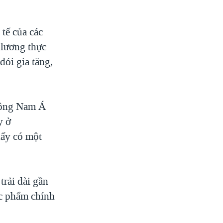
tế của các
 lương thực
đói gia tăng,
 Đông Nam Á
y ở
hấy có một
trải dài gần
ực phẩm chính