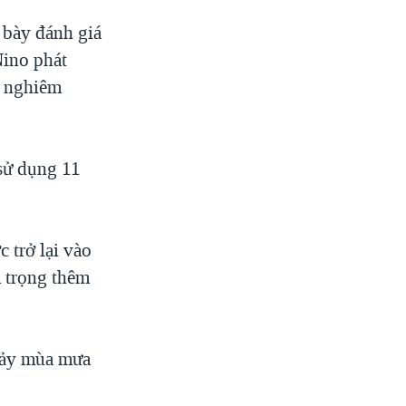
 bày đánh giá
Nino phát
n nghiêm
 sử dụng 11
 trở lại vào
m trọng thêm
hảy mùa mưa
”