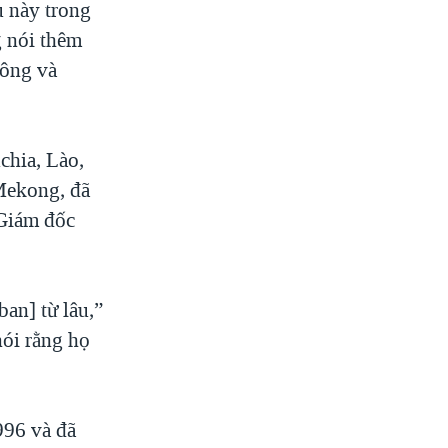
u này trong
 nói thêm
sông và
chia, Lào,
Mekong, đã
 Giám đốc
an] từ lâu,”
ói rằng họ
996 và đã