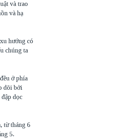
uật và trao
uồn và hạ
 xu hướng có
u chúng ta
 đều ở phía
 dõi bởi
 đập dọc
 từ tháng 6
áng 5.