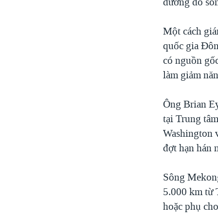
dưỡng do sô
Một cách gián
quốc gia Đôn
có nguồn gốc 
làm giảm năn
Ông Brian Ey
tại Trung tâ
Washington v
đợt hạn hán 
Sông Mekong 
5.000 km từ 
hoặc phụ cho