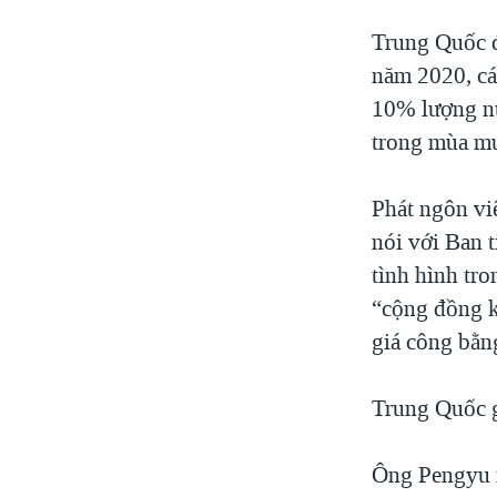
Trung Quốc đ
năm 2020, cá
10% lượng nư
trong mùa m
Phát ngôn vi
nói với Ban 
tình hình tr
“cộng đồng k
giá công bằn
Trung Quốc 
Ông Pengyu n