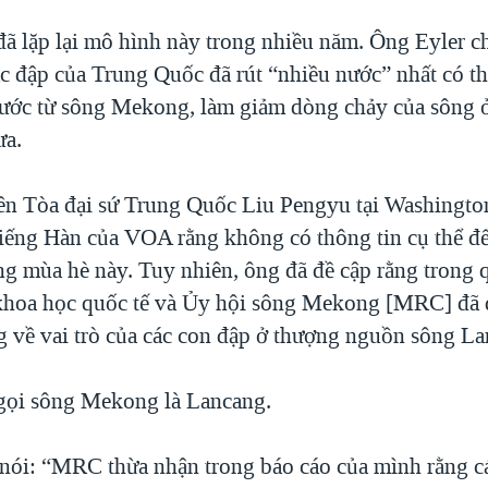
ã lặp lại mô hình này trong nhiều năm. Ông Eyler ch
c đập của Trung Quốc đã rút “nhiều nước” nhất có thể
ớc từ sông Mekong, làm giảm dòng chảy của sông ở
ưa.
ên Tòa đại sứ Trung Quốc Liu Pengyu tại Washingto
tiếng Hàn của VOA rằng không có thông tin cụ thể để
ong mùa hè này. Tuy nhiên, ông đã đề cập rằng trong 
hoa học quốc tế và Ủy hội sông Mekong [MRC] đã 
g về vai trò của các con đập ở thượng nguồn sông La
gọi sông Mekong là Lancang.
ói: “MRC thừa nhận trong báo cáo của mình rằng c