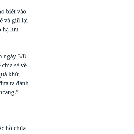
o biết vào
 và giữ lại
 hạ lưu
n ngày 3/8
 chia sẻ về
quá khứ,
đưa ra đánh
ncang.”
ác hồ chứa