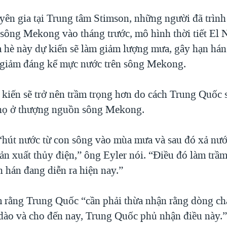
yên gia tại Trung tâm Stimson, những người đã trình
g sông Mekong vào tháng trước, mô hình thời tiết El 
a hè này dự kiến sẽ làm giảm lượng mưa, gây hạn há
 giảm đáng kể mực nước trên sông Mekong.
 kiến sẽ trở nên trầm trọng hơn do cách Trung Quốc
 họ ở thượng nguồn sông Mekong.
hút nước từ con sông vào mùa mưa và sau đó xả nước
ản xuất thủy điện,” ông Eyler nói. “Điều đó làm trầ
n hán đang diễn ra hiện nay.”
 rằng Trung Quốc “cần phải thừa nhận rằng dòng c
 dào và cho đến nay, Trung Quốc phủ nhận điều này.