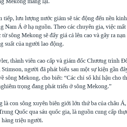
ng Mekong mang lại.
 tiếp, lưu lượng nước giảm sẽ tác động đến nền kinh 
g Nam Á ở hạ nguồn. Theo các chuyên gia, việc mất
từ sông Mekong sẽ đẩy giá cả lên cao và gây ra nạn 
g suất của người lao động.
ler, thành viên cao cấp và giám đốc Chương trình
m Stimson, người đã phát biểu sau một sự kiện gần đâ
ề sông Mekong, cho biết: “Các chỉ số khí hậu cho t
nghiêm trọng đang phát triển ở sông Mekong.”
là con sông xuyên biên giới lớn thứ ba của châu Á, 
Trung Quốc qua sáu quốc gia, là nguồn cung cấp th
 hàng triệu người.