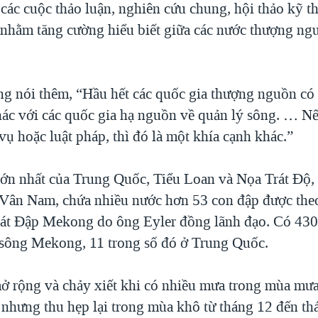
các cuộc thảo luận, nghiên cứu chung, hội thảo kỹ th
“nhằm tăng cường hiểu biết giữa các nước thượng ng
ng nói thêm, “Hầu hết các quốc gia thượng nguồn có
ác với các quốc gia hạ nguồn về quản lý sông. … Nế
vụ hoặc luật pháp, thì đó là một khía cạnh khác.”
lớn nhất của Trung Quốc, Tiểu Loan và Nọa Trát Độ,
 Vân Nam, chứa nhiều nước hơn 53 con đập được theo
át Đập Mekong do ông Eyler đồng lãnh đạo. Có 430
 sông Mekong, 11 trong số đó ở Trung Quốc.
 rộng và chảy xiết khi có nhiều mưa trong mùa mưa,
 nhưng thu hẹp lại trong mùa khô từ tháng 12 đến th