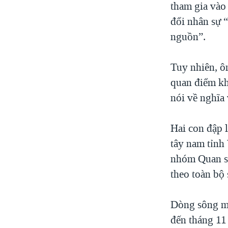
tham gia vào 
đổi nhân sự 
nguồn”.
Tuy nhiên, ô
quan điểm kh
nói về nghĩa 
Hai con đập 
tây nam tỉnh
nhóm Quan s
theo toàn bộ
Dòng sông mở
đến tháng 11