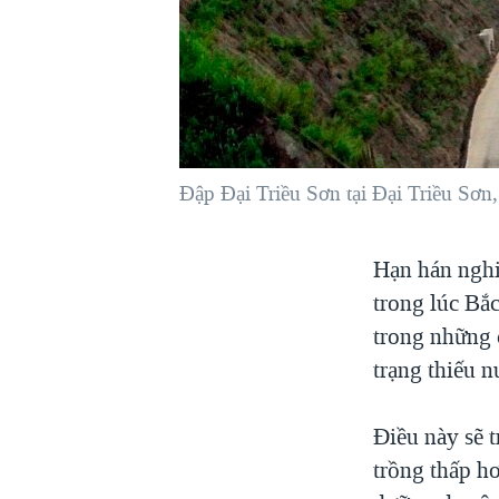
VIỆT NAM
NGƯ DÂN VIỆT VÀ LÀN SÓNG
TRỘM HẢI SÂM
BÊN KIA QUỐC LỘ: TIẾNG VỌNG
TỪ NÔNG THÔN MỸ
QUAN HỆ VIỆT MỸ
Đập Đại Triều Sơn tại Đại Triều Sơn
Hạn hán ngh
trong lúc Bắ
trong những c
trạng thiếu 
Điều này sẽ t
trồng thấp hơ