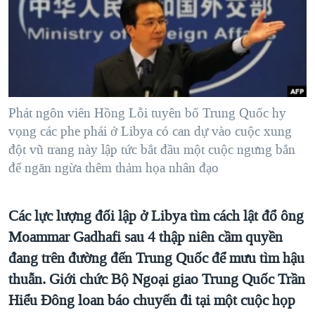
TẠI
VIDEO
"Tìm"
NGƯỜI VIỆT HẢI NGOẠI
HÀNH TRÌNH BẦU CỬ 2024
NGHE
ĐỜI SỐNG
MỘT NĂM CHIẾN TRANH TẠI DẢI GAZA
KINH TẾ
MẠNG XÃ HỘI
GIẢI MÃ VÀNH ĐAI & CON ĐƯỜNG
KHOA HỌC
NGÀY TỊ NẠN THẾ GIỚI
Phát ngôn viên Hồng Lỗi tuyên bố Trung Quốc hy
SỨC KHOẺ
vọng các phe phái ở Libya có can dự vào cuộc xung
TRỊNH VĨNH BÌNH - NGƯỜI HẠ 'BÊN THẮNG CUỘC'
Ngôn ngữ khác
VĂN HOÁ
đột vũ trang này lập tức bắt đầu một cuộc ngưng bắn
GROUND ZERO – XƯA VÀ NAY
để ngăn ngừa thêm thảm họa nhân đạo
THỂ THAO
CHI PHÍ CHIẾN TRANH AFGHANISTAN
GIÁO DỤC
CÁC GIÁ TRỊ CỘNG HÒA Ở VIỆT NAM
Các lực lượng đối lập ở Libya tìm cách lật đổ ông
THƯỢNG ĐỈNH TRUMP-KIM TẠI VIỆT NAM
Moammar Gadhafi sau 4 thập niên cầm quyền
đang trên đường đến Trung Quốc để mưu tìm hậu
TRỊNH VĨNH BÌNH VS. CHÍNH PHỦ VIỆT NAM
thuẫn. Giới chức Bộ Ngoại giao Trung Quốc Trần
NGƯ DÂN VIỆT VÀ LÀN SÓNG TRỘM HẢI SÂM
Hiểu Đông loan báo chuyến đi tại một cuộc họp
BÊN KIA QUỐC LỘ: TIẾNG VỌNG TỪ NÔNG THÔN MỸ