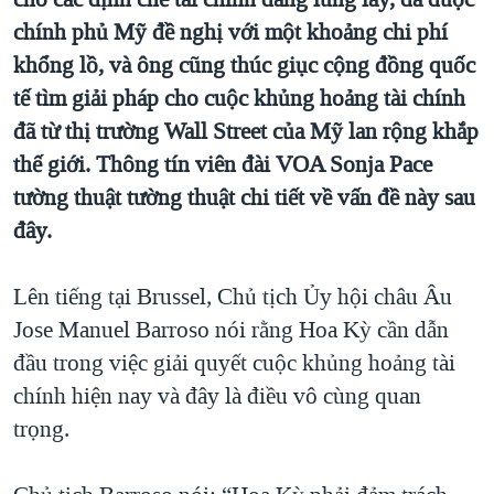
TẠI
VIDEO
"Tìm"
NGƯỜI VIỆT HẢI NGOẠI
chính phủ Mỹ đề nghị với một khoảng chi phí
HÀNH TRÌNH BẦU CỬ 2024
NGHE
khổng lồ, và ông cũng thúc giục cộng đồng quốc
ĐỜI SỐNG
MỘT NĂM CHIẾN TRANH TẠI DẢI GAZA
tế tìm giải pháp cho cuộc khủng hoảng tài chính
KINH TẾ
MẠNG XÃ HỘI
đã từ thị trường Wall Street của Mỹ lan rộng khắp
GIẢI MÃ VÀNH ĐAI & CON ĐƯỜNG
KHOA HỌC
thế giới. Thông tín viên đài VOA Sonja Pace
NGÀY TỊ NẠN THẾ GIỚI
SỨC KHOẺ
tường thuật tường thuật chi tiết về vấn đề này sau
TRỊNH VĨNH BÌNH - NGƯỜI HẠ 'BÊN THẮNG CUỘC'
Ngôn ngữ khác
VĂN HOÁ
đây.
GROUND ZERO – XƯA VÀ NAY
THỂ THAO
CHI PHÍ CHIẾN TRANH AFGHANISTAN
Lên tiếng tại Brussel, Chủ tịch Ủy hội châu Âu
GIÁO DỤC
Jose Manuel Barroso nói rằng Hoa Kỳ cần dẫn
CÁC GIÁ TRỊ CỘNG HÒA Ở VIỆT NAM
đầu trong việc giải quyết cuộc khủng hoảng tài
THƯỢNG ĐỈNH TRUMP-KIM TẠI VIỆT NAM
chính hiện nay và đây là điều vô cùng quan
TRỊNH VĨNH BÌNH VS. CHÍNH PHỦ VIỆT NAM
trọng.
NGƯ DÂN VIỆT VÀ LÀN SÓNG TRỘM HẢI SÂM
BÊN KIA QUỐC LỘ: TIẾNG VỌNG TỪ NÔNG THÔN MỸ