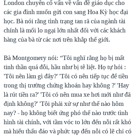
London chuyên cố vấn về vấn đề giáo dục cho
các gia đình muốn gửi con sang Hoa Kỳ học đại
học. Bà nói rằng tình trạng tan rã của ngành tài
chính là mối lo ngại lớn nhất đối với các khách
hàng của bà từ các nơi trên khắp thế giới.
Bà Montgomery nói: “Tôi nghĩ rằng họ bị mất
tinh thần quá đỗi, hầu như bị tê liệt. Họ tự hỏi :
'Tôi nên làm gì đây?' 'Tôi có nên tiếp tục để tiền
trong thị trường chứng khoán hay không ?' 'Hay
là rút tiền ra?' 'Tôi có nên mua xe hơi mới như đã
định không?' 'Tôi phải xử sự như thế nào hôm
nay? - họ không biết ứng phó thế nào trước tình
hình tài chính, với tầm vóc to lớn đến nỗi rất khó
mà hiểu thấu đáo và phức tạp đến nỗi có lẽ chỉ có