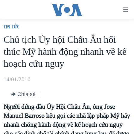
Đường
dẫn
TIN TỨC
truy
TRANG CHỦ
Chủ tịch Ủy hội Châu Âu hối
cập
VIỆT NAM
thúc Mỹ hành động nhanh về kế
Tới
HOA KỲ
nội
hoạch cứu nguy
BIỂN ĐÔNG
dung
THẾ GIỚI
chính
14/01/2010
BLOG
Tới
Chia sẻ
điều
DIỄN ĐÀN
hướng
Người đứng đầu Ủy Hội Châu Âu, ông Jose
MỤC
chính
Manuel Barroso kêu gọi các nhà lập pháp Mỹ hãy
CHUYÊN ĐỀ
TỰ DO BÁO CHÍ
Đi
nhanh chóng hành động về kế hoạch cứu nguy
HỌC TIẾNG ANH
VẠCH TRẦN TIN GIẢ
CHIẾN TRANH THƯƠNG MẠI CỦA MỸ: QUÁ KHỨ VÀ HIỆN
tới
cho các định chế tài chính đang lung lay, đã được