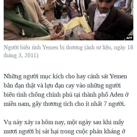
TẠI
VIDEO
"Tìm"
NGƯỜI VIỆT HẢI NGOẠI
HÀNH TRÌNH BẦU CỬ 2024
NGHE
ĐỜI SỐNG
MỘT NĂM CHIẾN TRANH TẠI DẢI GAZA
KINH TẾ
MẠNG XÃ HỘI
GIẢI MÃ VÀNH ĐAI & CON ĐƯỜNG
KHOA HỌC
NGÀY TỊ NẠN THẾ GIỚI
Người biểu tình Yemen bị thương (ảnh tư liệu, ngày 18
SỨC KHOẺ
tháng 3, 2011)
TRỊNH VĨNH BÌNH - NGƯỜI HẠ 'BÊN THẮNG CUỘC'
Ngôn ngữ khác
VĂN HOÁ
GROUND ZERO – XƯA VÀ NAY
THỂ THAO
Những người mục kích cho hay cảnh sát Yemen
CHI PHÍ CHIẾN TRANH AFGHANISTAN
GIÁO DỤC
bắn đạn thật và lựu đạn cay vào những người
CÁC GIÁ TRỊ CỘNG HÒA Ở VIỆT NAM
biểu tình chống chính phủ tại thành phố Aden ở
THƯỢNG ĐỈNH TRUMP-KIM TẠI VIỆT NAM
miền nam, gây thương tích cho ít nhất 7 người.
TRỊNH VĨNH BÌNH VS. CHÍNH PHỦ VIỆT NAM
Vụ này xảy ra hôm nay, một ngày sau khi mấy
NGƯ DÂN VIỆT VÀ LÀN SÓNG TRỘM HẢI SÂM
mươi người bị sát hại trong cuộc phản kháng ở
BÊN KIA QUỐC LỘ: TIẾNG VỌNG TỪ NÔNG THÔN MỸ