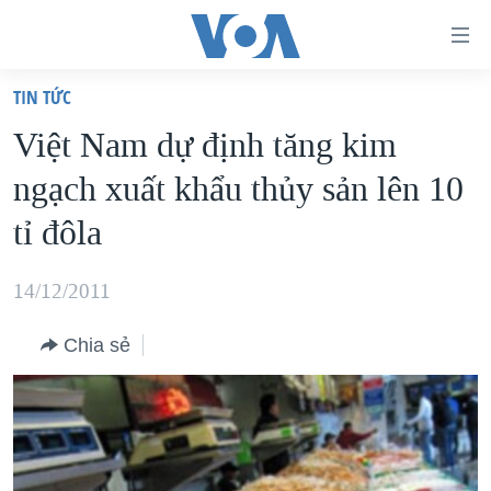
Đường
dẫn
TIN TỨC
truy
TRANG CHỦ
Việt Nam dự định tăng kim
cập
VIỆT NAM
ngạch xuất khẩu thủy sản lên 10
Tới
HOA KỲ
nội
tỉ đôla
BIỂN ĐÔNG
dung
THẾ GIỚI
chính
14/12/2011
BLOG
Tới
Chia sẻ
điều
DIỄN ĐÀN
hướng
MỤC
chính
CHUYÊN ĐỀ
TỰ DO BÁO CHÍ
Đi
HỌC TIẾNG ANH
VẠCH TRẦN TIN GIẢ
CHIẾN TRANH THƯƠNG MẠI CỦA MỸ: QUÁ KHỨ VÀ HIỆN
tới