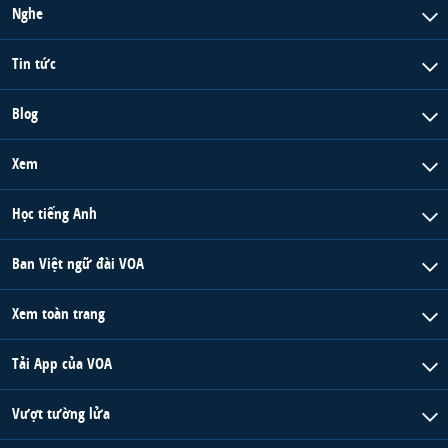
Nghe
Tin tức
Blog
Xem
Học tiếng Anh
Ban Việt ngữ đài VOA
Xem toàn trang
Tải App của VOA
Vượt tường lửa