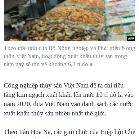
TẠI
VIDEO
"Tìm"
NGƯỜI VIỆT HẢI NGOẠI
HÀNH TRÌNH BẦU CỬ 2024
NGHE
ĐỜI SỐNG
MỘT NĂM CHIẾN TRANH TẠI DẢI GAZA
KINH TẾ
MẠNG XÃ HỘI
GIẢI MÃ VÀNH ĐAI & CON ĐƯỜNG
KHOA HỌC
NGÀY TỊ NẠN THẾ GIỚI
Theo ước tính của Bộ Nông nghiệp và Phát triển Nông
SỨC KHOẺ
thôn Việt Nam, hoạt động xuất khẩu thủy sản trong
TRỊNH VĨNH BÌNH - NGƯỜI HẠ 'BÊN THẮNG CUỘC'
Ngôn ngữ khác
VĂN HOÁ
năm nay sẽ thu về khoảng 6,2 tỉ đôla.
GROUND ZERO – XƯA VÀ NAY
THỂ THAO
CHI PHÍ CHIẾN TRANH AFGHANISTAN
Công nghiệp thủy sản Việt Nam đề ra chỉ tiêu
GIÁO DỤC
CÁC GIÁ TRỊ CỘNG HÒA Ở VIỆT NAM
tăng kim ngạch xuất khẩu lên mức 10 tỉ đô la vào
THƯỢNG ĐỈNH TRUMP-KIM TẠI VIỆT NAM
năm 2020, đưa Việt Nam vào danh sách các nước
xuất khẩu thủy sản nhiều nhất thế giới.
TRỊNH VĨNH BÌNH VS. CHÍNH PHỦ VIỆT NAM
NGƯ DÂN VIỆT VÀ LÀN SÓNG TRỘM HẢI SÂM
Theo Tân Hoa Xã, các giới chức của Hiệp hội Chế
BÊN KIA QUỐC LỘ: TIẾNG VỌNG TỪ NÔNG THÔN MỸ