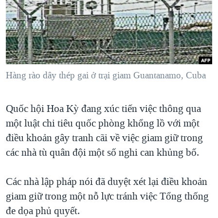
TẠI
VIDEO
"Tìm"
NGƯỜI VIỆT HẢI NGOẠI
HÀNH TRÌNH BẦU CỬ 2024
NGHE
ĐỜI SỐNG
MỘT NĂM CHIẾN TRANH TẠI DẢI GAZA
KINH TẾ
MẠNG XÃ HỘI
GIẢI MÃ VÀNH ĐAI & CON ĐƯỜNG
KHOA HỌC
NGÀY TỊ NẠN THẾ GIỚI
Hàng rào dây thép gai ở trại giam Guantanamo, Cuba
SỨC KHOẺ
TRỊNH VĨNH BÌNH - NGƯỜI HẠ 'BÊN THẮNG CUỘC'
Ngôn ngữ khác
VĂN HOÁ
Quốc hội Hoa Kỳ đang xúc tiến việc thông qua
GROUND ZERO – XƯA VÀ NAY
THỂ THAO
một luật chi tiêu quốc phòng khổng lồ với một
CHI PHÍ CHIẾN TRANH AFGHANISTAN
GIÁO DỤC
điều khoản gây tranh cãi về việc giam giữ trong
CÁC GIÁ TRỊ CỘNG HÒA Ở VIỆT NAM
các nhà tù quân đội một số nghi can khủng bố.
THƯỢNG ĐỈNH TRUMP-KIM TẠI VIỆT NAM
TRỊNH VĨNH BÌNH VS. CHÍNH PHỦ VIỆT NAM
Các nhà lập pháp nói đã duyệt xét lại điều khoản
giam giữ trong một nỗ lực tránh việc Tổng thống
NGƯ DÂN VIỆT VÀ LÀN SÓNG TRỘM HẢI SÂM
đe dọa phủ quyết.
BÊN KIA QUỐC LỘ: TIẾNG VỌNG TỪ NÔNG THÔN MỸ