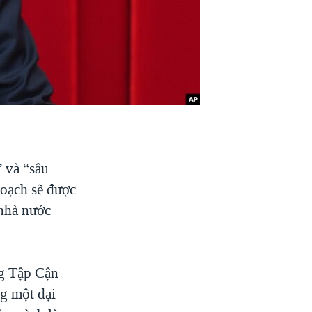
 và “sâu
hoạch sẽ được
 nhà nước
ng Tập Cận
ng một đại