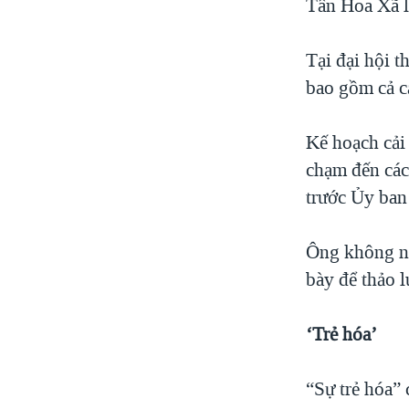
Tân Hoa Xã l
Tại đại hội t
bao gồm cả cả
Kế hoạch cải 
chạm đến các 
trước Ủy ban
Ông không nó
bày để thảo l
‘Trẻ hóa’
“Sự trẻ hóa”