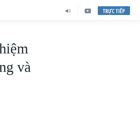
TRỰC TIẾP
nhiệm
ảng và