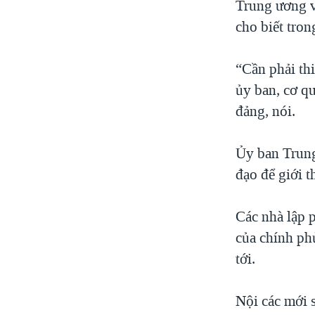
Trung ương v
cho biết tron
“Cần phải thi
ủy ban, cơ qu
đảng, nói.
Ủy ban Trung
đạo để giới t
Các nhà lập p
của chính ph
tới.
Nội các mới s