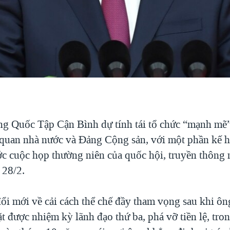
ng Quốc Tập Cận Bình dự tính tái tổ chức “mạnh mẽ”
 quan nhà nước và Đảng Cộng sản, với một phần kế 
ước cuộc họp thường niên của quốc hội, truyền thông
 28/2.
đổi mới về cải cách thể chế đầy tham vọng sau khi ô
 được nhiệm kỳ lãnh đạo thứ ba, phá vỡ tiền lệ, tro