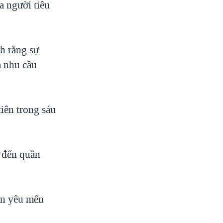
a người tiêu
h rằng sự
m nhu cầu
iên trong sáu
 đến quần
ân yêu mến