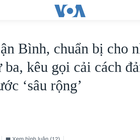
ận Bình, chuẩn bị cho 
ứ ba, kêu gọi cải cách đ
ước ‘sâu rộng’
Xem bình luận
(12)