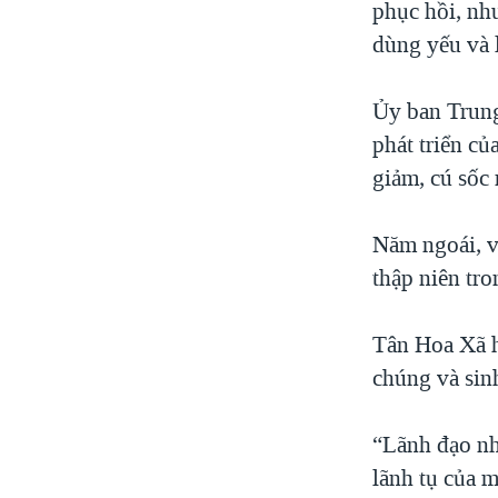
phục hồi, nh
dùng yếu và 
Ủy ban Trung
phát triển c
giảm, cú sốc
Năm ngoái, v
thập niên tro
Tân Hoa Xã h
chúng và sin
“Lãnh đạo nh
lãnh tụ của 