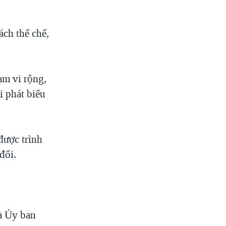
ách thể chế,
ạm vi rộng,
i phát biểu
được trình
đổi.
à Ủy ban