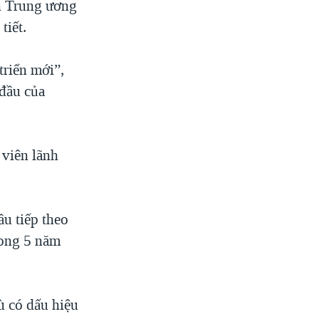
an Trung ương
tiết.
triển mới”,
 đầu của
 viên lãnh
ầu tiếp theo
rong 5 năm
ù có dấu hiệu