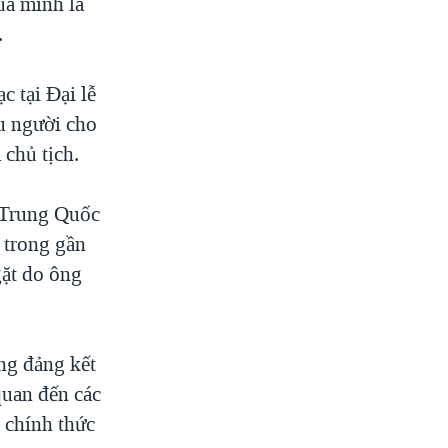
ủa mình là
.
c tại Đại lễ
u người cho
 chủ tịch.
ế Trung Quốc
 trong gần
gặt do ông
ng đảng kết
quan đến các
n chính thức