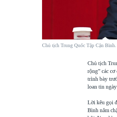
VIỆT NAM
NGƯ DÂN VIỆT VÀ LÀN SÓNG
TRỘM HẢI SÂM
BÊN KIA QUỐC LỘ: TIẾNG VỌNG
TỪ NÔNG THÔN MỸ
QUAN HỆ VIỆT MỸ
Chủ tịch Trung Quốc Tập Cận Bình.
Chủ tịch Tru
rộng” các cơ
trình bày tr
loan tin ngày
Lời kêu gọi 
Bình nắm chặt