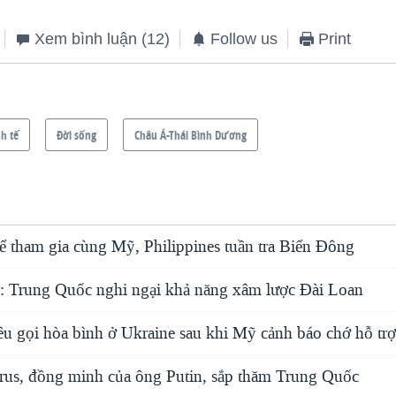
Xem bình luận
(12)
Follow us
Print
h tế
Ðời sống
Châu Á-Thái Bình Dương
ể tham gia cùng Mỹ, Philippines tuần tra Biển Đông
 Trung Quốc nghi ngại khả năng xâm lược Đài Loan
u gọi hòa bình ở Ukraine sau khi Mỹ cảnh báo chớ hỗ tr
rus, đồng minh của ông Putin, sắp thăm Trung Quốc