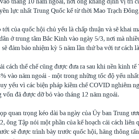
 vào tháng 10 năm ngoái, nơi ông khẳng định vị trí c
quyền lực nhất Trung Quốc kể từ thời Mao Trạch Đông
tới của quốc hội chủ yếu là chấp thuận và sẽ khai mạ
ân ở trung tâm Bắc Kinh vào ngày 5/3, nơi mà nhiề
sẽ đảm bảo nhiệm kỳ 5 năm lần thứ ba với tư cách là
cải cách thể chế cũng được đưa ra sau khi nền kinh t
3% vào năm ngoái - một trong những tốc độ yếu nhất
 suy yếu vì các biện pháp kiềm chế COVID nghiêm n
 vốn đã được dỡ bỏ vào tháng 12 năm ngoái.
ọp quan trọng kéo dài ba ngày của Ủy ban Trung ươ
2, ông Tập nói một phần của kế hoạch cải cách liên 
ước sẽ được trình bày trước quốc hội, hãng thông tấ