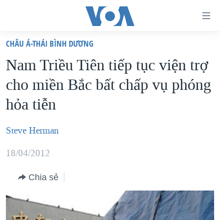
Đường
dẫn
CHÂU Á-THÁI BÌNH DƯƠNG
truy
TRANG CHỦ
Nam Triều Tiên tiếp tục viện trợ
cập
VIỆT NAM
cho miền Bắc bất chấp vụ phóng
Tới
HOA KỲ
nội
hỏa tiễn
BIỂN ĐÔNG
dung
THẾ GIỚI
chính
Steve Herman
BLOG
Tới
18/04/2012
điều
DIỄN ĐÀN
hướng
MỤC
Chia sẻ
chính
CHUYÊN ĐỀ
TỰ DO BÁO CHÍ
Đi
HỌC TIẾNG ANH
VẠCH TRẦN TIN GIẢ
CHIẾN TRANH THƯƠNG MẠI CỦA MỸ: QUÁ KHỨ VÀ HIỆN
tới