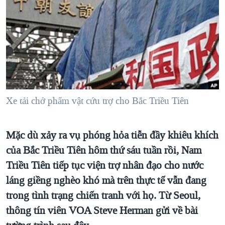
TẠI
VIDEO
"Tìm"
NGƯỜI VIỆT HẢI NGOẠI
HÀNH TRÌNH BẦU CỬ 2024
NGHE
ĐỜI SỐNG
MỘT NĂM CHIẾN TRANH TẠI DẢI GAZA
KINH TẾ
MẠNG XÃ HỘI
GIẢI MÃ VÀNH ĐAI & CON ĐƯỜNG
KHOA HỌC
NGÀY TỊ NẠN THẾ GIỚI
SỨC KHOẺ
TRỊNH VĨNH BÌNH - NGƯỜI HẠ 'BÊN THẮNG CUỘC'
Xe tải chở phẩm vật cứu trợ cho Bắc Triều Tiên
Ngôn ngữ khác
VĂN HOÁ
GROUND ZERO – XƯA VÀ NAY
THỂ THAO
CHI PHÍ CHIẾN TRANH AFGHANISTAN
Mặc dù xảy ra vụ phóng hỏa tiễn đầy khiêu khích
GIÁO DỤC
CÁC GIÁ TRỊ CỘNG HÒA Ở VIỆT NAM
của Bắc Triều Tiên hôm thứ sáu tuần rồi, Nam
Triều Tiên tiếp tục viện trợ nhân đạo cho nước
THƯỢNG ĐỈNH TRUMP-KIM TẠI VIỆT NAM
láng giềng nghèo khó mà trên thực tế vẫn đang
TRỊNH VĨNH BÌNH VS. CHÍNH PHỦ VIỆT NAM
trong tình trạng chiến tranh với họ. Từ Seoul,
NGƯ DÂN VIỆT VÀ LÀN SÓNG TRỘM HẢI SÂM
thông tín viên VOA Steve Herman gửi về bài
BÊN KIA QUỐC LỘ: TIẾNG VỌNG TỪ NÔNG THÔN MỸ