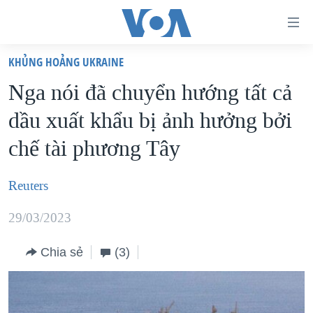
Đường
dẫn
KHỦNG HOẢNG UKRAINE
truy
TRANG CHỦ
Nga nói đã chuyển hướng tất cả
cập
VIỆT NAM
dầu xuất khẩu bị ảnh hưởng bởi
Tới
HOA KỲ
nội
chế tài phương Tây
BIỂN ĐÔNG
dung
THẾ GIỚI
chính
Reuters
BLOG
Tới
29/03/2023
điều
DIỄN ĐÀN
hướng
MỤC
Chia sẻ
(3)
chính
CHUYÊN ĐỀ
TỰ DO BÁO CHÍ
Đi
HỌC TIẾNG ANH
VẠCH TRẦN TIN GIẢ
CHIẾN TRANH THƯƠNG MẠI CỦA MỸ: QUÁ KHỨ VÀ HIỆN
tới