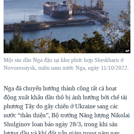
TẠI
VIDEO
"Tìm"
NGƯỜI VIỆT HẢI NGOẠI
HÀNH TRÌNH BẦU CỬ 2024
NGHE
ĐỜI SỐNG
MỘT NĂM CHIẾN TRANH TẠI DẢI GAZA
KINH TẾ
MẠNG XÃ HỘI
GIẢI MÃ VÀNH ĐAI & CON ĐƯỜNG
KHOA HỌC
NGÀY TỊ NẠN THẾ GIỚI
SỨC KHOẺ
TRỊNH VĨNH BÌNH - NGƯỜI HẠ 'BÊN THẮNG CUỘC'
Một tàu dầu Nga đậu tại khu phức hợp Sheskharis ở
Ngôn ngữ khác
VĂN HOÁ
GROUND ZERO – XƯA VÀ NAY
Novorossiysk, miền nam nước Nga, ngày 11/10/2022.
THỂ THAO
CHI PHÍ CHIẾN TRANH AFGHANISTAN
GIÁO DỤC
Nga đã chuyển hướng thành công tất cả hoạt
CÁC GIÁ TRỊ CỘNG HÒA Ở VIỆT NAM
động xuất khẩu dầu thô bị ảnh hưởng bởi chế tài
THƯỢNG ĐỈNH TRUMP-KIM TẠI VIỆT NAM
phương Tây do gây chiến ở Ukraine sang các
TRỊNH VĨNH BÌNH VS. CHÍNH PHỦ VIỆT NAM
nước “thân thiện”, Bộ trưởng Năng lượng Nikolai
NGƯ DÂN VIỆT VÀ LÀN SÓNG TRỘM HẢI SÂM
Shulginov loan báo ngày 28/3, trong khi sản
BÊN KIA QUỐC LỘ: TIẾNG VỌNG TỪ NÔNG THÔN MỸ
lượng dầu và khí đốt vẫn giảm trong năm nay.