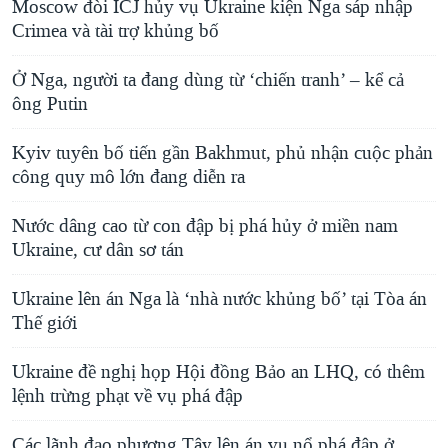
Moscow đòi ICJ hủy vụ Ukraine kiện Nga sáp nhập
Crimea và tài trợ khủng bố
Ở Nga, người ta đang dùng từ ‘chiến tranh’ – kể cả
ông Putin
Kyiv tuyên bố tiến gần Bakhmut, phủ nhận cuộc phản
công quy mô lớn đang diễn ra
Nước dâng cao từ con đập bị phá hủy ở miền nam
Ukraine, cư dân sơ tán
Ukraine lên án Nga là ‘nhà nước khủng bố’ tại Tòa án
Thế giới
Ukraine đề nghị họp Hội đồng Bảo an LHQ, có thêm
lệnh trừng phạt về vụ phá đập
Các lãnh đạo phương Tây lên án vụ nổ phá đập ở