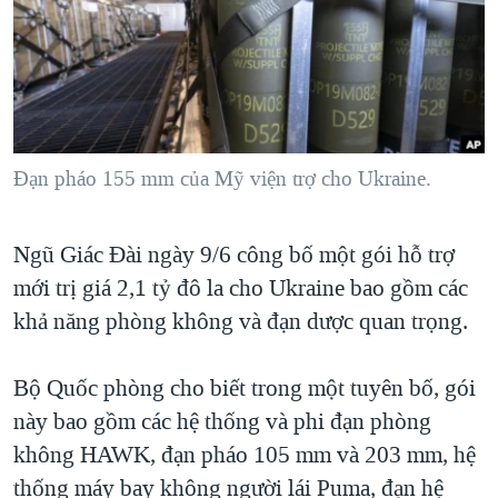
TẠI
VIDEO
"Tìm"
NGƯỜI VIỆT HẢI NGOẠI
HÀNH TRÌNH BẦU CỬ 2024
NGHE
ĐỜI SỐNG
MỘT NĂM CHIẾN TRANH TẠI DẢI GAZA
KINH TẾ
MẠNG XÃ HỘI
GIẢI MÃ VÀNH ĐAI & CON ĐƯỜNG
KHOA HỌC
NGÀY TỊ NẠN THẾ GIỚI
Đạn pháo 155 mm của Mỹ viện trợ cho Ukraine.
SỨC KHOẺ
TRỊNH VĨNH BÌNH - NGƯỜI HẠ 'BÊN THẮNG CUỘC'
Ngôn ngữ khác
VĂN HOÁ
GROUND ZERO – XƯA VÀ NAY
Ngũ Giác Đài ngày 9/6 công bố một gói hỗ trợ
THỂ THAO
mới trị giá 2,1 tỷ đô la cho Ukraine bao gồm các
CHI PHÍ CHIẾN TRANH AFGHANISTAN
GIÁO DỤC
khả năng phòng không và đạn dược quan trọng.
CÁC GIÁ TRỊ CỘNG HÒA Ở VIỆT NAM
THƯỢNG ĐỈNH TRUMP-KIM TẠI VIỆT NAM
Bộ Quốc phòng cho biết trong một tuyên bố, gói
TRỊNH VĨNH BÌNH VS. CHÍNH PHỦ VIỆT NAM
này bao gồm các hệ thống và phi đạn phòng
NGƯ DÂN VIỆT VÀ LÀN SÓNG TRỘM HẢI SÂM
không HAWK, đạn pháo 105 mm và 203 mm, hệ
thống máy bay không người lái Puma, đạn hệ
BÊN KIA QUỐC LỘ: TIẾNG VỌNG TỪ NÔNG THÔN MỸ