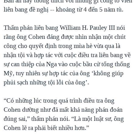
Bản án này tương thích với những gì công tố viên
QUAN HỆ VIỆT MỸ
liên bang đề nghị -- khoảng từ 4 đến 5 năm tù.
Thẩm phán liên bang William H. Pauley III nói
rằng ông Cohen đáng được nhìn nhận một chút
công cho quyết định trong mùa hè vừa qua là
nhận tội và hợp tác với cuộc điều tra liên bang về
sự can thiệp của Nga vào cuộc bầu cử tổng thống
Mỹ, tuy nhiên sự hợp tác của ông ‘không giúp
phủi sạch những tội lỗi của ông’.
“Có những lúc trong quá trình điều tra ông
Cohen dường như đã mất khả năng phán đoán
đúng sai,” thẩm phán nói. “Là một luật sư, ông
Cohen lẽ ra phải biết nhiều hơn.”