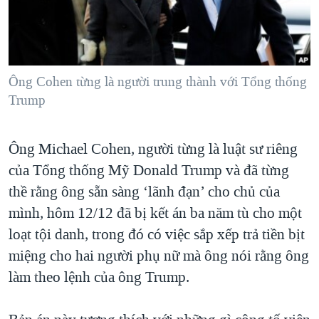
TẠI
VIDEO
"Tìm"
NGƯỜI VIỆT HẢI NGOẠI
HÀNH TRÌNH BẦU CỬ 2024
NGHE
ĐỜI SỐNG
MỘT NĂM CHIẾN TRANH TẠI DẢI GAZA
KINH TẾ
MẠNG XÃ HỘI
Ông Cohen từng là người trung thành với Tổng thống
GIẢI MÃ VÀNH ĐAI & CON ĐƯỜNG
KHOA HỌC
Trump
NGÀY TỊ NẠN THẾ GIỚI
SỨC KHOẺ
TRỊNH VĨNH BÌNH - NGƯỜI HẠ 'BÊN THẮNG CUỘC'
Ngôn ngữ khác
VĂN HOÁ
Ông Michael Cohen, người từng là luật sư riêng
GROUND ZERO – XƯA VÀ NAY
của Tổng thống Mỹ Donald Trump và đã từng
THỂ THAO
CHI PHÍ CHIẾN TRANH AFGHANISTAN
thề rằng ông sẵn sàng ‘lãnh đạn’ cho chủ của
GIÁO DỤC
CÁC GIÁ TRỊ CỘNG HÒA Ở VIỆT NAM
mình, hôm 12/12 đã bị kết án ba năm tù cho một
loạt tội danh, trong đó có việc sắp xếp trả tiền bịt
THƯỢNG ĐỈNH TRUMP-KIM TẠI VIỆT NAM
miệng cho hai người phụ nữ mà ông nói rằng ông
TRỊNH VĨNH BÌNH VS. CHÍNH PHỦ VIỆT NAM
làm theo lệnh của ông Trump.
NGƯ DÂN VIỆT VÀ LÀN SÓNG TRỘM HẢI SÂM
BÊN KIA QUỐC LỘ: TIẾNG VỌNG TỪ NÔNG THÔN MỸ