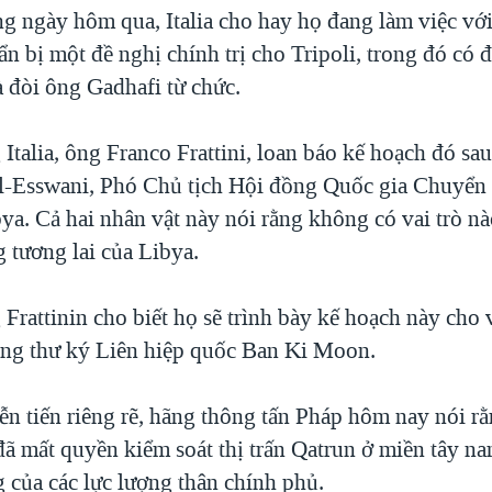
ng ngày hôm qua, Italia cho hay họ đang làm việc với
n bị một đề nghị chính trị cho Tripoli, trong đó có 
 đòi ông Gadhafi từ chức.
Italia, ông Franco Frattini, loan báo kế hoạch đó sa
al-Esswani, Phó Chủ tịch Hội đồng Quốc gia Chuyển 
bya. Cả hai nhân vật này nói rằng không có vai trò n
 tương lai của Libya.
Frattinin cho biết họ sẽ trình bày kế hoạch này cho 
ng thư ký Liên hiệp quốc Ban Ki Moon.
ễn tiến riêng rẽ, hãng thông tấn Pháp hôm nay nói r
đã mất quyền kiểm soát thị trấn Qatrun ở miền tây na
 của các lực lượng thân chính phủ.