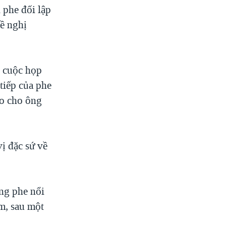
 phe đối lập
đề nghị
u cuộc họp
tiếp của phe
ào cho ông
vị đặc sứ về
ằng phe nổi
m, sau một