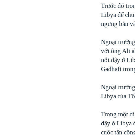
Trước đó tro
Libya để chuẩ
ngưng bắn và
Ngoại trưởng 
với ông Ali 
nổi dậy ở Li
Gadhafi trong
Ngoại trưởng 
Libya của Tổ
Trong một di
dậy ở Libya 
cuộc tấn công