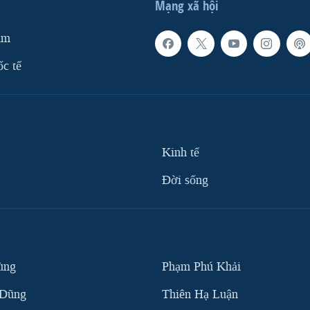
Mạng xã hội
am
ốc tế
Kinh tế
Ðời sống
ùng
Phạm Phú Khải
 Dũng
Thiên Hạ Luận