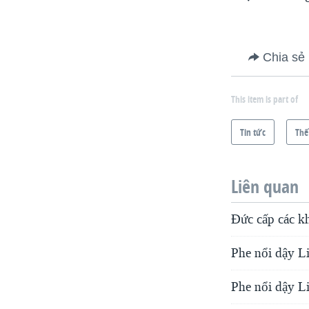
Chia sẻ
This item is part of
Tin tức
Thế
Liên quan
Đức cấp các k
Phe nổi dậy Li
Phe nổi dậy Li