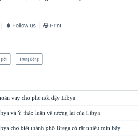
Follow us
Print
 giới
Trung Ðông
hoản vay cho phe nổi dậy Libya
bya và Ý thảo luận về tương lai của Libya
bya cho biết thành phố Brega có rất nhiều mìn bẫy