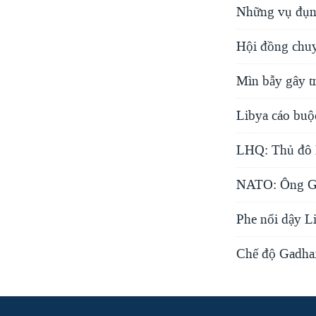
Những vụ đụng 
Hội đồng chuy
Mìn bẫy gây t
Libya cáo buộ
LHQ: Thủ đô L
NATO: Ông Gad
Phe nổi dậy L
Chế độ Gadhaf