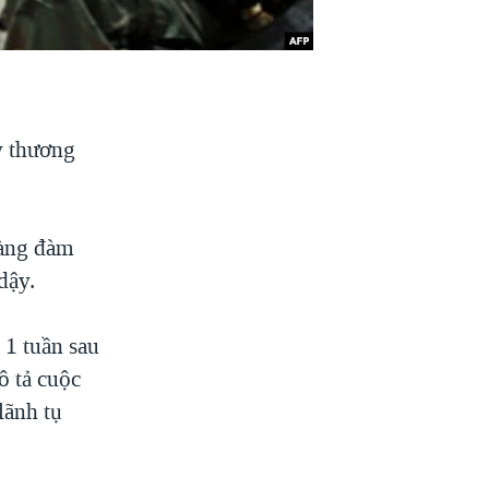
y thương
sàng đàm
dậy.
 1 tuần sau
ô tả cuộc
lãnh tụ