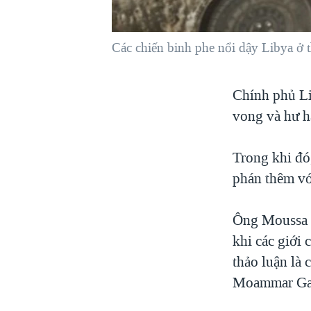
VIỆT NAM
NGƯ DÂN VIỆT VÀ LÀN SÓNG
Các chiến binh phe nổi dậy Libya ở t
TRỘM HẢI SÂM
BÊN KIA QUỐC LỘ: TIẾNG VỌNG
Chính phủ Li
TỪ NÔNG THÔN MỸ
vong và hư h
QUAN HỆ VIỆT MỸ
Trong khi đó
phán thêm vớ
Ông Moussa I
khi các giới
thảo luận là 
Moammar Gadh