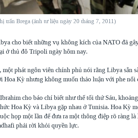
hị trấn Brega (ảnh tư liệu ngày 20 tháng 7, 2011)
bya cho biết những vụ không kích của NATO đã gâ
ại ở thủ đô Tripoli ngày hôm nay.
, một phát ngôn viên chính phủ nói rằng Libya sẵn 
i Hoa Kỳ nhưng không muốn thảo luận với phe nổi 
brahim cho báo chí biết như thế tối thứ Sáu, khoảng
 chức Hoa Kỳ và Libya gặp nhau ở Tunisia. Hoa Kỳ m
cuộc họp một lần để đưa ra một thông điệp rõ ràng là 
afi phải rời khỏi quyền lực.