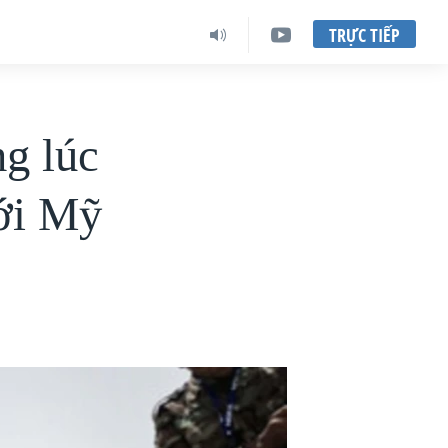
TRỰC TIẾP
g lúc
ới Mỹ