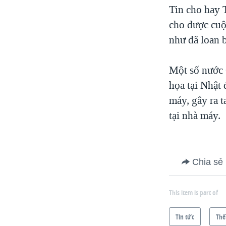
Tin cho hay 
cho được cuộ
như đã loan b
Một số nước G
họa tại Nhật 
máy, gây ra t
tại nhà máy.
Chia sẻ
This item is part of
Tin tức
Thế