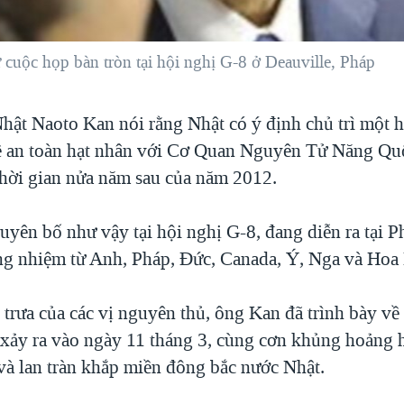
cuộc họp bàn tròn tại hội nghị G-8 ở Deauville, Pháp
ật Naoto Kan nói rằng Nhật có ý định chủ trì một h
ề an toàn hạt nhân với Cơ Quan Nguyên Tử Năng Q
hời gian nửa năm sau của năm 2012.
yên bố như vậy tại hội nghị G-8, đang diễn ra tại P
ng nhiệm từ Anh, Pháp, Đức, Canada, Ý, Nga và Hoa
 trưa của các vị nguyên thủ, ông Kan đã trình bày về
 xảy ra vào ngày 11 tháng 3, cùng cơn khủng hoảng h
và lan tràn khắp miền đông bắc nước Nhật.