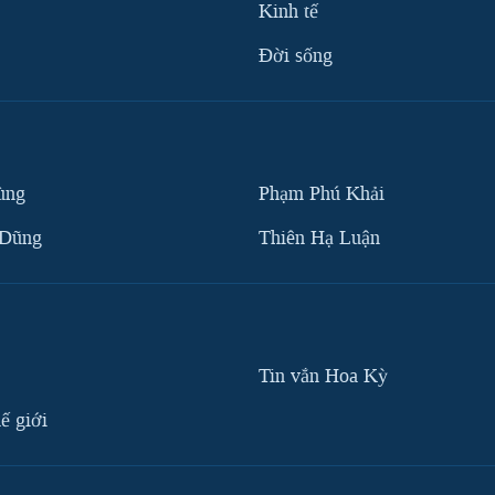
Kinh tế
Ðời sống
ùng
Phạm Phú Khải
 Dũng
Thiên Hạ Luận
Tin vắn Hoa Kỳ
ế giới