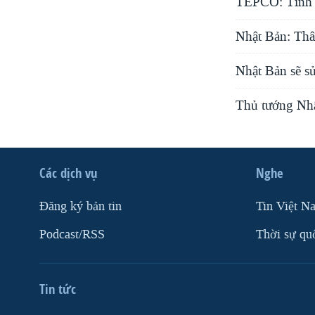
TEPCO: Tình tr
Nhật Bản: Thâ
Nhật Bản sẽ sử
Thủ tướng Nhậ
Các dịch vụ
Nghe
Ðăng ký bản tin
Tin Việt N
Podcast/RSS
Thời sự qu
Tin tức