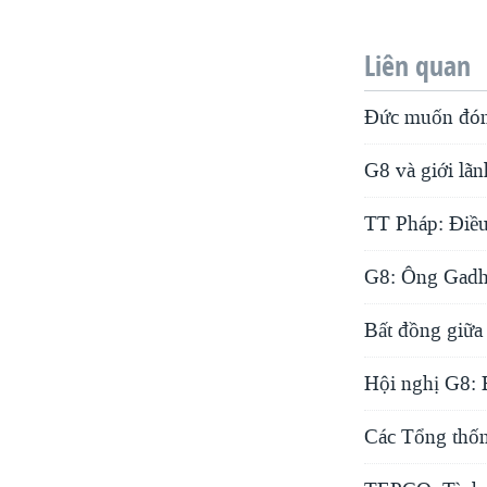
Liên quan
Đức muốn đóng
G8 và giới lãn
TT Pháp: Ðiều
G8: Ông Gadha
Bất đồng giữa
Hội nghị G8:
Các Tổng thốn