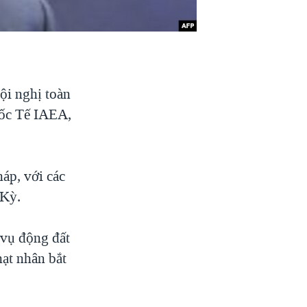
ội nghị toàn
uốc Tế IAEA,
háp, với các
 Kỳ.
 vụ động đất
ạt nhân bắt