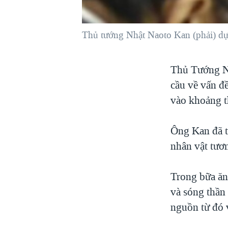
VIỆT NAM
NGƯ DÂN VIỆT VÀ LÀN SÓNG
Thủ tướng Nhật Naoto Kan (phải) dự 
TRỘM HẢI SÂM
BÊN KIA QUỐC LỘ: TIẾNG VỌNG
Thủ Tướng Nh
TỪ NÔNG THÔN MỸ
cầu về vấn đ
QUAN HỆ VIỆT MỸ
vào khoảng t
Ông Kan đã tu
nhân vật tươ
Trong bữa ăn
và sóng thần
nguồn từ đó 