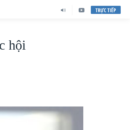
TRỰC TIẾP
c hội