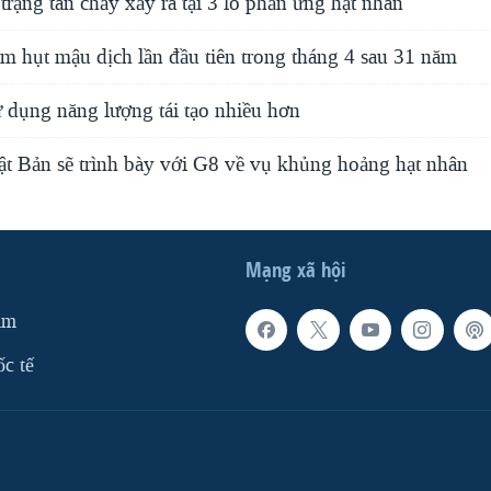
ạng tan chảy xảy ra tại 3 lò phản ứng hạt nhân
m hụt mậu dịch lần đầu tiên trong tháng 4 sau 31 năm
 dụng năng lượng tái tạo nhiều hơn
t Bản sẽ trình bày với G8 về vụ khủng hoảng hạt nhân
Mạng xã hội
am
ốc tế