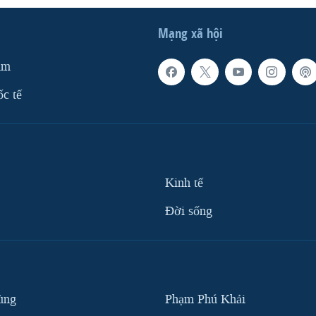
Mạng xã hội
am
ốc tế
Kinh tế
Ðời sống
ùng
Phạm Phú Khải