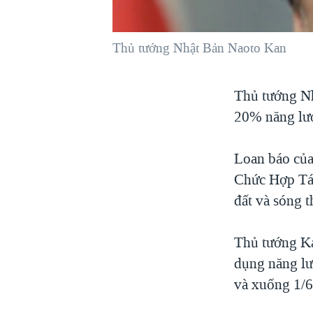
VIỆT NAM
NGƯ DÂN VIỆT VÀ LÀN SÓNG
Thủ tướng Nhật Bản Naoto Kan
TRỘM HẢI SÂM
BÊN KIA QUỐC LỘ: TIẾNG VỌNG
Thủ tướng Nh
TỪ NÔNG THÔN MỸ
20% năng lượ
QUAN HỆ VIỆT MỸ
Loan báo của
Chức Hợp Tác
đất và sóng 
Thủ tướng Ka
dụng năng lư
và xuống 1/6