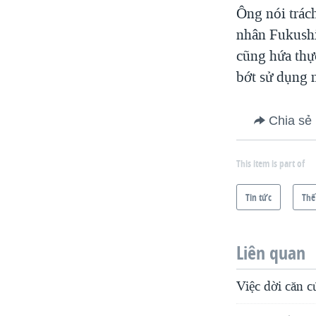
Ông nói trách
nhân Fukushi
cũng hứa thự
bớt sử dụng n
Chia sẻ
This item is part of
Tin tức
Thế
Liên quan
Việc dời căn c