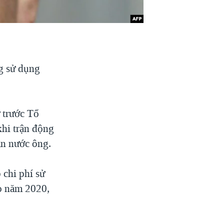
g sử dụng
 trước Tổ
khi trận động
ân nước ông.
 chi phí sử
o năm 2020,