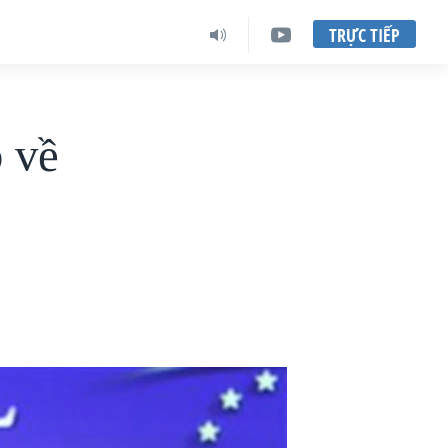
TRỰC TIẾP
 về