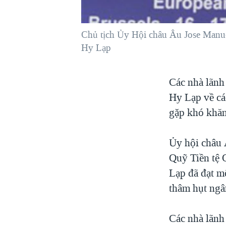
VIỆT NAM
NGƯ DÂN VIỆT VÀ LÀN SÓNG
Chủ tịch Ủy Hội châu Âu Jose Manuel 
TRỘM HẢI SÂM
Hy Lạp
BÊN KIA QUỐC LỘ: TIẾNG VỌNG
TỪ NÔNG THÔN MỸ
Các nhà lãnh
QUAN HỆ VIỆT MỸ
Hy Lạp về cá
gặp khó khăn
Ủy hội châu 
Quỹ Tiền tệ 
Lạp đã đạt m
thâm hụt ngâ
Các nhà lãnh