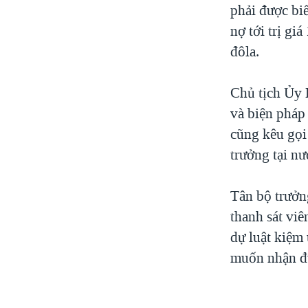
phải được biế
nợ tới trị gi
đôla.
Chủ tịch Ủy 
và biện pháp 
cũng kêu gọi
trưởng tại nư
Tân bộ trưởn
thanh sát vi
dự luật kiệm
muốn nhận đư