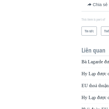
Chia sẻ
This item is part of
Tin tức
Thế
Liên quan
Bà Lagarde đ
Hy Lạp được cứ
EU thoả thuận
Hy Lạp được c