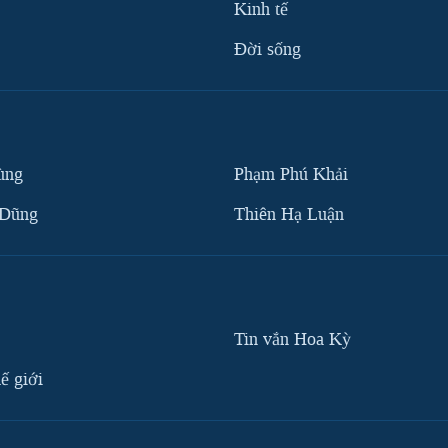
Kinh tế
Ðời sống
ùng
Phạm Phú Khải
 Dũng
Thiên Hạ Luận
Tin vắn Hoa Kỳ
ế giới