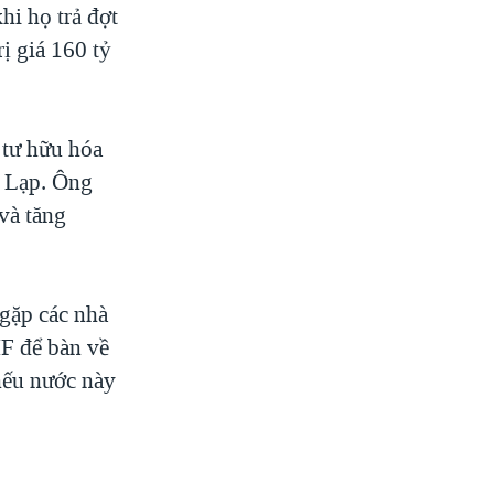
hi họ trả đợt
rị giá 160 tỷ
 tư hữu hóa
Hy Lạp. Ông
và tăng
gặp các nhà
F để bàn về
nếu nước này