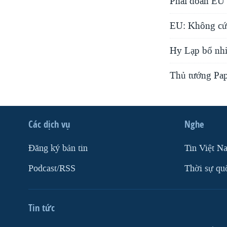
Phái đoàn EU 
EU: Không cứu
Hy Lạp bổ nhi
Thủ tướng Pap
Các dịch vụ
Nghe
Ðăng ký bản tin
Tin Việt N
Podcast/RSS
Thời sự qu
Tin tức