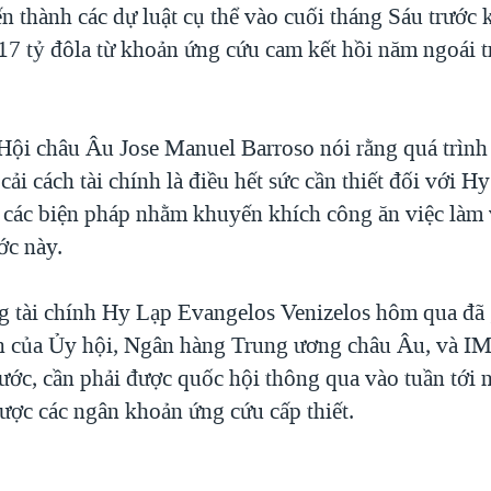
n thành các dự luật cụ thể vào cuối tháng Sáu trước k
á 17 tỷ đôla từ khoản ứng cứu cam kết hồi năm ngoái t
Hội châu Âu Jose Manuel Barroso nói rằng quá trình
cải cách tài chính là điều hết sức cần thiết đối với 
 các biện pháp nhằm khuyến khích công ăn việc làm 
ớc này.
g tài chính Hy Lạp Evangelos Venizelos hôm qua đã 
ên của Ủy hội, Ngân hàng Trung ương châu Âu, và IM
 ước, cần phải được quốc hội thông qua vào tuần tới 
ợc các ngân khoản ứng cứu cấp thiết.