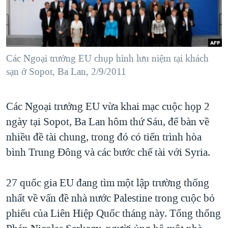
TẠI
VIDEO
"Tìm"
NGƯỜI VIỆT HẢI NGOẠI
HÀNH TRÌNH BẦU CỬ 2024
NGHE
ĐỜI SỐNG
MỘT NĂM CHIẾN TRANH TẠI DẢI GAZA
KINH TẾ
MẠNG XÃ HỘI
Các Ngoại trưởng EU chụp hình lưu niệm tại khách
GIẢI MÃ VÀNH ĐAI & CON ĐƯỜNG
KHOA HỌC
sạn ở Sopot, Ba Lan, 2/9/2011
NGÀY TỊ NẠN THẾ GIỚI
SỨC KHOẺ
TRỊNH VĨNH BÌNH - NGƯỜI HẠ 'BÊN THẮNG CUỘC'
Ngôn ngữ khác
VĂN HOÁ
Các Ngoại trưởng EU vừa khai mạc cuộc họp 2
GROUND ZERO – XƯA VÀ NAY
ngày tại Sopot, Ba Lan hôm thứ Sáu, để bàn về
THỂ THAO
CHI PHÍ CHIẾN TRANH AFGHANISTAN
nhiều đề tài chung, trong đó có tiến trình hòa
GIÁO DỤC
CÁC GIÁ TRỊ CỘNG HÒA Ở VIỆT NAM
bình Trung Đông và các bước chế tài với Syria.
THƯỢNG ĐỈNH TRUMP-KIM TẠI VIỆT NAM
27 quốc gia EU đang tìm một lập trường thống
TRỊNH VĨNH BÌNH VS. CHÍNH PHỦ VIỆT NAM
nhất về vấn đề nhà nước Palestine trong cuộc bỏ
NGƯ DÂN VIỆT VÀ LÀN SÓNG TRỘM HẢI SÂM
phiếu của Liên Hiệp Quốc tháng này. Tổng thống
BÊN KIA QUỐC LỘ: TIẾNG VỌNG TỪ NÔNG THÔN MỸ