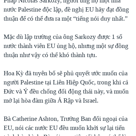
Pháp Nicolas Sarkozy, người ủng hộ một nhà
QUAN HỆ VIỆT MỸ
nước Palestine độc lập, đề nghị EU hãy đạt đồng
thuận để có thể đưa ra một “tiếng nói duy nhất.”
Mặc dù lập trường của ông Sarkozy được 1 số
nước thành viên EU ủng hộ, nhưng một sự đồng
thuận như vậy có thể khó thành tựu.
Hoa Kỳ đã tuyên bố sẽ phủ quyết ước muốn của
người Palestine tại Liên Hiệp Quốc, trong khi cả
Đức và Ý đều chống đối động thái này, và muốn
mở lại hòa đàm giữa Ả Rập và Israel.
Bà Catherine Ashton, Trưởng Ban đối ngoại của
EU, nói các nước EU đều muốn khởi sự lại tiến