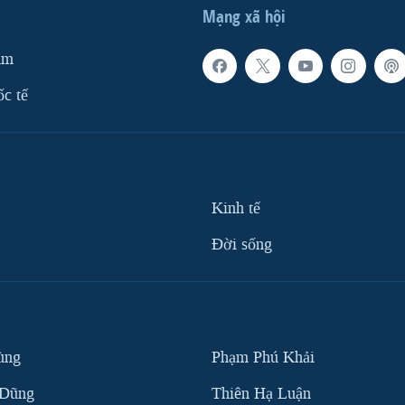
Mạng xã hội
am
ốc tế
Kinh tế
Ðời sống
ùng
Phạm Phú Khải
 Dũng
Thiên Hạ Luận