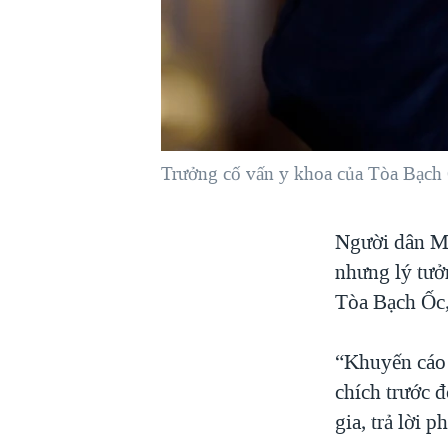
VIỆT NAM
NGƯ DÂN VIỆT VÀ LÀN SÓNG
TRỘM HẢI SÂM
BÊN KIA QUỐC LỘ: TIẾNG VỌNG
TỪ NÔNG THÔN MỸ
QUAN HỆ VIỆT MỸ
Trưởng cố vấn y khoa của Tòa Bạch 
Người dân Mỹ
nhưng lý tưở
Tòa Bạch Ốc,
“Khuyến cáo 
chích trước 
gia, trả lời