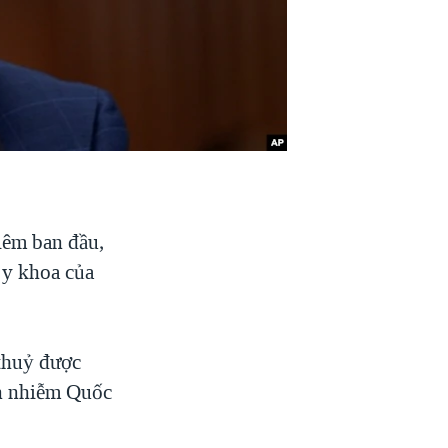
iêm ban đầu,
 y khoa của
thuỷ được
ền nhiễm Quốc