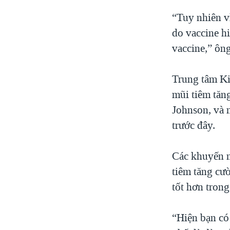
“Tuy nhiên v
do vaccine h
vaccine,” ông
Trung tâm K
mũi tiêm tăn
Johnson, và 
trước đây.
Các khuyến n
tiêm tăng cư
tốt hơn tron
“Hiện bạn có