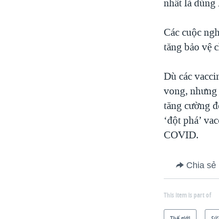
nhất là dùng 
Các cuộc ngh
tăng bảo vệ c
Dù các vacci
vong, nhưng 
tăng cường để
‘đột phá’ va
COVID.
Chia sẻ
This item is part of
Thế giới
Sứ