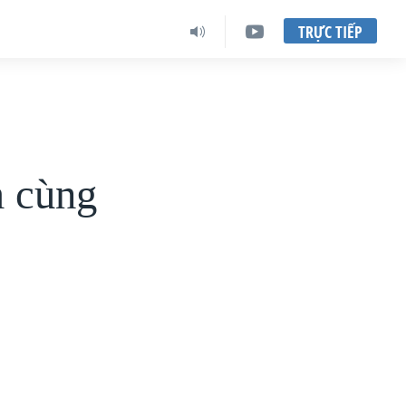
TRỰC TIẾP
m cùng