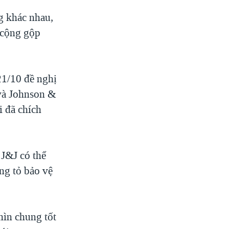
g khác nhau,
 cộng gộp
1/10 đề nghị
 và Johnson &
i đã chích
J&J có thể
ng tỏ bảo vệ
hìn chung tốt