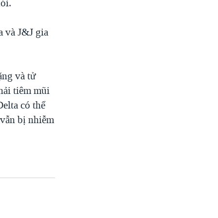
ói.
a và J&J gia
ặng và tử
hải tiêm mũi
Delta có thể
 vẫn bị nhiễm