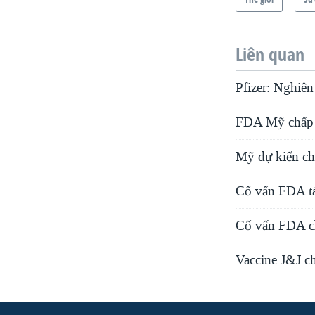
Liên quan
Pfizer: Nghiê
FDA Mỹ chấp t
Mỹ dự kiến ch
Cố vấn FDA tá
Cố vấn FDA ch
Vaccine J&J ch