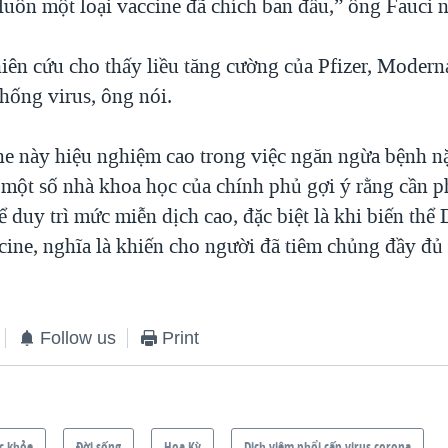
luôn một loại vaccine đã chích ban đầu,” ông Fauci n
iên cứu cho thấy liều tăng cường của Pfizer, Modern
hống virus, ông nói.
ne này hiệu nghiệm cao trong việc ngăn ngừa bệnh n
một số nhà khoa học của chính phủ gợi ý rằng cần p
 duy trì mức miễn dịch cao, đặc biệt là khi biến thể 
ccine, nghĩa là khiến cho người đã tiêm chủng đầy đủ
Follow us
Print
c khỏe
Ðời sống
Hoa Kỳ
Dịch viêm phổi cấp virus corona