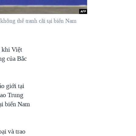
ông thể tranh cãi tại biển Nam
 khi Việt
ộng của Bắc
o giới tại
iao Trung
ại biển Nam
ại và trao