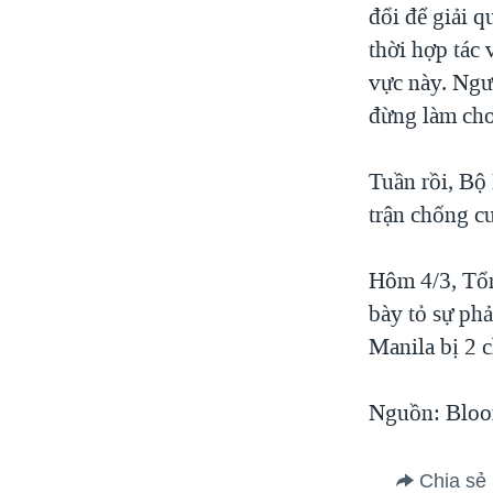
đổi để giải 
thời hợp tác 
vực này. Ngư
đừng làm cho
Tuần rồi, Bộ
trận chống c
Hôm 4/3, Tổn
bày tỏ sự ph
Manila bị 2 c
Nguồn: Bloom
Chia sẻ