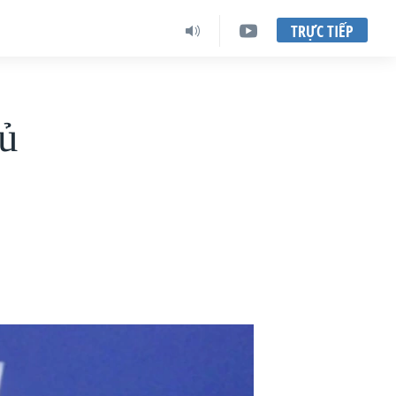
TRỰC TIẾP
hủ