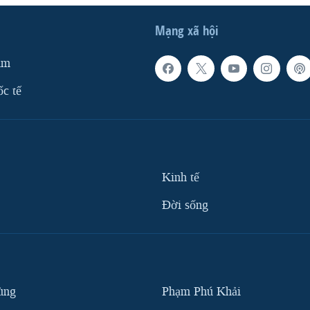
Mạng xã hội
am
ốc tế
Kinh tế
Ðời sống
ùng
Phạm Phú Khải