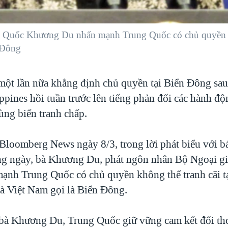
g Quốc Khương Du nhấn mạnh Trung Quốc có chủ quyền kh
 Ðông
ột lần nữa khẳng định chủ quyền tại Biển Đông sau
ppines hồi tuần trước lên tiếng phản đối các hành đ
ùng biển tranh chấp.
Bloomberg News ngày 8/3, trong lời phát biểu với bá
g ngày, bà Khương Du, phát ngôn nhân Bộ Ngoại g
ạnh Trung Quốc có chủ quyền không thể tranh cãi t
 Việt Nam gọi là Biển Ðông.
 bà Khương Du, Trung Quốc giữ vững cam kết đối tho