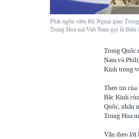
VIỆT NAM
NGƯ DÂN VIỆT VÀ LÀN SÓNG
Phát ngôn viên Bộ Ngoại giao Trun
TRỘM HẢI SÂM
Trung Hoa mà Việt Nam gọi là Biển
BÊN KIA QUỐC LỘ: TIẾNG VỌNG
TỪ NÔNG THÔN MỸ
Trung Quốc m
QUAN HỆ VIỆT MỸ
Nam và Phili
Kinh trong v
Theo tin của 
Bắc Kinh cùn
Quốc, nhấn m
Trung Hoa mà
Vẫn theo lời