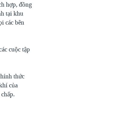
ích hợp, đồng
nh tại khu
i các bên
các cuộc tập
chính thức
khí của
 chấp.