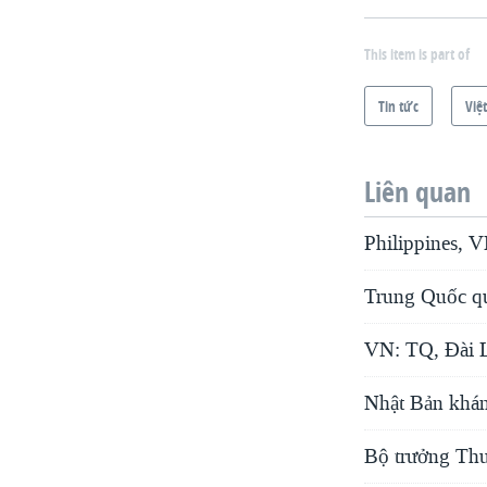
This item is part of
Tin tức
Việ
Liên quan
Philippines, 
Trung Quốc qu
VN: TQ, Ðài L
Nhật Bản khán
Bộ trưởng Thư