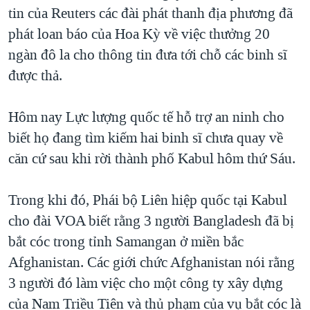
TẠI
tin của Reuters các đài phát thanh địa phương đã
VIDEO
"Tìm"
NGƯỜI VIỆT HẢI NGOẠI
HÀNH TRÌNH BẦU CỬ 2024
phát loan báo của Hoa Kỳ về việc thưởng 20
NGHE
ĐỜI SỐNG
ngàn đô la cho thông tin đưa tới chỗ các binh sĩ
MỘT NĂM CHIẾN TRANH TẠI DẢI GAZA
KINH TẾ
được thả.
MẠNG XÃ HỘI
GIẢI MÃ VÀNH ĐAI & CON ĐƯỜNG
KHOA HỌC
NGÀY TỊ NẠN THẾ GIỚI
Hôm nay Lực lượng quốc tế hỗ trợ an ninh cho
SỨC KHOẺ
TRỊNH VĨNH BÌNH - NGƯỜI HẠ 'BÊN THẮNG CUỘC'
biết họ đang tìm kiếm hai binh sĩ chưa quay về
Ngôn ngữ khác
VĂN HOÁ
GROUND ZERO – XƯA VÀ NAY
căn cứ sau khi rời thành phố Kabul hôm thứ Sáu.
THỂ THAO
CHI PHÍ CHIẾN TRANH AFGHANISTAN
GIÁO DỤC
Trong khi đó, Phái bộ Liên hiệp quốc tại Kabul
CÁC GIÁ TRỊ CỘNG HÒA Ở VIỆT NAM
cho đài VOA biết rằng 3 người Bangladesh đã bị
THƯỢNG ĐỈNH TRUMP-KIM TẠI VIỆT NAM
bắt cóc trong tỉnh Samangan ở miền bắc
TRỊNH VĨNH BÌNH VS. CHÍNH PHỦ VIỆT NAM
Afghanistan. Các giới chức Afghanistan nói rằng
NGƯ DÂN VIỆT VÀ LÀN SÓNG TRỘM HẢI SÂM
3 người đó làm việc cho một công ty xây dựng
của Nam Triều Tiên và thủ phạm của vụ bắt cóc là
BÊN KIA QUỐC LỘ: TIẾNG VỌNG TỪ NÔNG THÔN MỸ