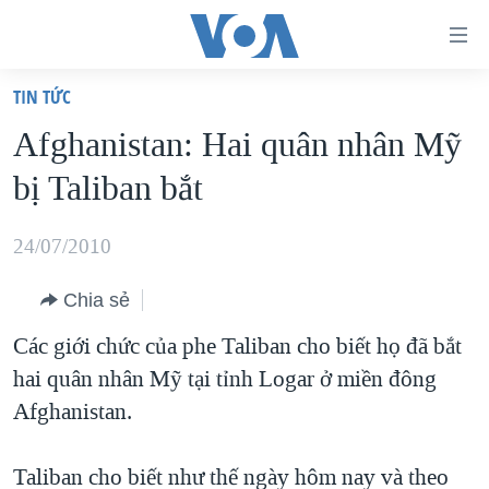
Đường
dẫn
TIN TỨC
truy
TRANG CHỦ
Afghanistan: Hai quân nhân Mỹ
cập
VIỆT NAM
bị Taliban bắt
Tới
HOA KỲ
nội
BIỂN ĐÔNG
24/07/2010
dung
THẾ GIỚI
chính
Chia sẻ
BLOG
Tới
Các giới chức của phe Taliban cho biết họ đã bắt
điều
DIỄN ĐÀN
hai quân nhân Mỹ tại tỉnh Logar ở miền đông
hướng
MỤC
Afghanistan.
chính
CHUYÊN ĐỀ
TỰ DO BÁO CHÍ
Đi
HỌC TIẾNG ANH
Taliban cho biết như thế ngày hôm nay và theo
VẠCH TRẦN TIN GIẢ
CHIẾN TRANH THƯƠNG MẠI CỦA MỸ: QUÁ KHỨ VÀ HIỆN
tới