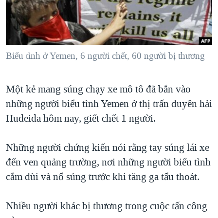
TẠI
VIDEO
"Tìm"
NGƯỜI VIỆT HẢI NGOẠI
HÀNH TRÌNH BẦU CỬ 2024
NGHE
ĐỜI SỐNG
MỘT NĂM CHIẾN TRANH TẠI DẢI GAZA
KINH TẾ
MẠNG XÃ HỘI
Biểu tình ở Yemen, 6 người chết, 60 người bị thương
GIẢI MÃ VÀNH ĐAI & CON ĐƯỜNG
KHOA HỌC
NGÀY TỊ NẠN THẾ GIỚI
SỨC KHOẺ
Một kẻ mang súng chạy xe mô tô đã bắn vào
TRỊNH VĨNH BÌNH - NGƯỜI HẠ 'BÊN THẮNG CUỘC'
Ngôn ngữ khác
VĂN HOÁ
những người biểu tình Yemen ở thị trấn duyên hải
GROUND ZERO – XƯA VÀ NAY
THỂ THAO
Hudeida hôm nay, giết chết 1 người.
CHI PHÍ CHIẾN TRANH AFGHANISTAN
GIÁO DỤC
CÁC GIÁ TRỊ CỘNG HÒA Ở VIỆT NAM
Những người chứng kiến nói rằng tay súng lái xe
đến ven quảng trường, nơi những người biểu tình
THƯỢNG ĐỈNH TRUMP-KIM TẠI VIỆT NAM
cắm dùi và nổ súng trước khi tăng ga tẩu thoát.
TRỊNH VĨNH BÌNH VS. CHÍNH PHỦ VIỆT NAM
NGƯ DÂN VIỆT VÀ LÀN SÓNG TRỘM HẢI SÂM
Nhiều người khác bị thương trong cuộc tấn công
BÊN KIA QUỐC LỘ: TIẾNG VỌNG TỪ NÔNG THÔN MỸ