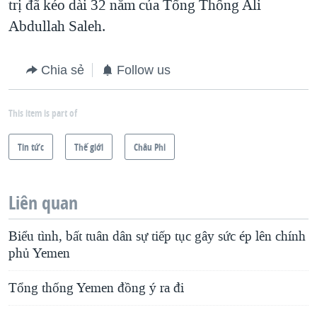
trị đã kéo dài 32 năm của Tổng Thống Ali
Abdullah Saleh.
Chia sẻ
Follow us
This item is part of
Tin tức
Thế giới
Châu Phi
Liên quan
Biểu tình, bất tuân dân sự tiếp tục gây sức ép lên chính
phủ Yemen
Tổng thống Yemen đồng ý ra đi