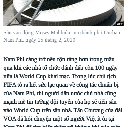
TẠI
VIDEO
"Tìm"
NGƯỜI VIỆT HẢI NGOẠI
HÀNH TRÌNH BẦU CỬ 2024
NGHE
ĐỜI SỐNG
MỘT NĂM CHIẾN TRANH TẠI DẢI GAZA
KINH TẾ
MẠNG XÃ HỘI
Sân vận động Moses-Mabhida của thành phố Durban,
GIẢI MÃ VÀNH ĐAI & CON ĐƯỜNG
KHOA HỌC
Nam Phi, ngày 15 tháng 2, 2010
NGÀY TỊ NẠN THẾ GIỚI
SỨC KHOẺ
TRỊNH VĨNH BÌNH - NGƯỜI HẠ 'BÊN THẮNG CUỘC'
Ngôn ngữ khác
VĂN HOÁ
Nam Phi càng trở nên rộn ràng hơn trong tuần
GROUND ZERO – XƯA VÀ NAY
qua khi các nhà tổ chức đánh dấu còn 100 ngày
THỂ THAO
CHI PHÍ CHIẾN TRANH AFGHANISTAN
nữa là World Cup khai mạc. Trong lúc chủ tịch
GIÁO DỤC
CÁC GIÁ TRỊ CỘNG HÒA Ở VIỆT NAM
FIFA tỏ ra hết sức lạc quan về công tác chuẩn bị
của Nam Phi, thì người dân nước chủ nhà cũng
THƯỢNG ĐỈNH TRUMP-KIM TẠI VIỆT NAM
mạnh mẽ tin tưởng đội tuyển của họ sẽ tiến sâu
TRỊNH VĨNH BÌNH VS. CHÍNH PHỦ VIỆT NAM
vào World Cup trên sân nhà. Tấn Chương của đài
NGƯ DÂN VIỆT VÀ LÀN SÓNG TRỘM HẢI SÂM
VOA đã hỏi chuyện một số người Việt ít ỏi tại
BÊN KIA QUỐC LỘ: TIẾNG VỌNG TỪ NÔNG THÔN MỸ