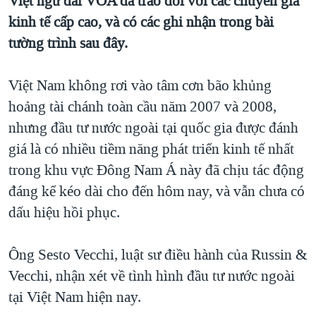
Việt ngữ đài VOA đã trao đổi với các chuyên gia
QUAN HỆ VIỆT MỸ
kinh tế cấp cao, và có các ghi nhận trong bài
tường trình sau đây.
Việt Nam không rơi vào tâm cơn bão khủng
hoảng tài chánh toàn cầu năm 2007 và 2008,
nhưng đầu tư nước ngoài tại quốc gia được đánh
giá là có nhiều tiềm năng phát triển kinh tế nhất
trong khu vực Đông Nam Á này đã chịu tác động
đáng kể kéo dài cho đến hôm nay, và vẫn chưa có
dấu hiệu hồi phục.
Ông Sesto Vecchi, luật sư điều hành của Russin &
Vecchi, nhận xét về tình hình đầu tư nước ngoài
tại Việt Nam hiện nay.