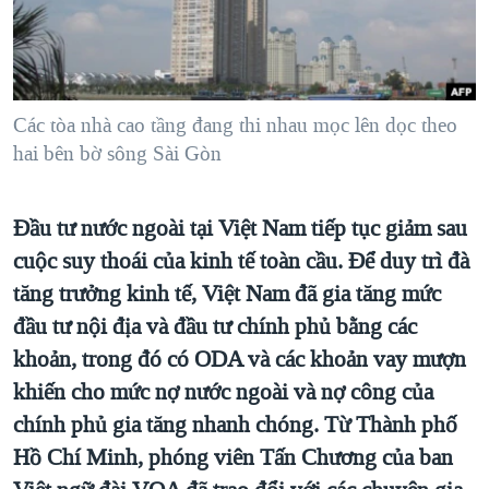
TẠI
VIDEO
"Tìm"
NGƯỜI VIỆT HẢI NGOẠI
HÀNH TRÌNH BẦU CỬ 2024
NGHE
ĐỜI SỐNG
MỘT NĂM CHIẾN TRANH TẠI DẢI GAZA
KINH TẾ
MẠNG XÃ HỘI
Các tòa nhà cao tầng đang thi nhau mọc lên dọc theo
GIẢI MÃ VÀNH ĐAI & CON ĐƯỜNG
KHOA HỌC
hai bên bờ sông Sài Gòn
NGÀY TỊ NẠN THẾ GIỚI
SỨC KHOẺ
TRỊNH VĨNH BÌNH - NGƯỜI HẠ 'BÊN THẮNG CUỘC'
Ngôn ngữ khác
VĂN HOÁ
Đầu tư nước ngoài tại Việt Nam tiếp tục giảm sau
GROUND ZERO – XƯA VÀ NAY
cuộc suy thoái của kinh tế toàn cầu. Để duy trì đà
THỂ THAO
CHI PHÍ CHIẾN TRANH AFGHANISTAN
tăng trưởng kinh tế, Việt Nam đã gia tăng mức
GIÁO DỤC
CÁC GIÁ TRỊ CỘNG HÒA Ở VIỆT NAM
đầu tư nội địa và đầu tư chính phủ bằng các
khoản, trong đó có ODA và các khoản vay mượn
THƯỢNG ĐỈNH TRUMP-KIM TẠI VIỆT NAM
khiến cho mức nợ nước ngoài và nợ công của
TRỊNH VĨNH BÌNH VS. CHÍNH PHỦ VIỆT NAM
chính phủ gia tăng nhanh chóng. Từ Thành phố
NGƯ DÂN VIỆT VÀ LÀN SÓNG TRỘM HẢI SÂM
Hồ Chí Minh, phóng viên Tấn Chương của ban
BÊN KIA QUỐC LỘ: TIẾNG VỌNG TỪ NÔNG THÔN MỸ