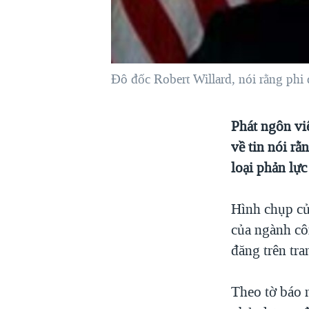
VIỆT NAM
NGƯ DÂN VIỆT VÀ LÀN SÓNG
TRỘM HẢI SÂM
Ðô đốc Robert Willard, nói rằng phi
BÊN KIA QUỐC LỘ: TIẾNG VỌNG
TỪ NÔNG THÔN MỸ
QUAN HỆ VIỆT MỸ
Phát ngôn vi
về tin nói r
loại phản lực
Hình chụp của
của ngành cô
đăng trên tra
Theo tờ báo n