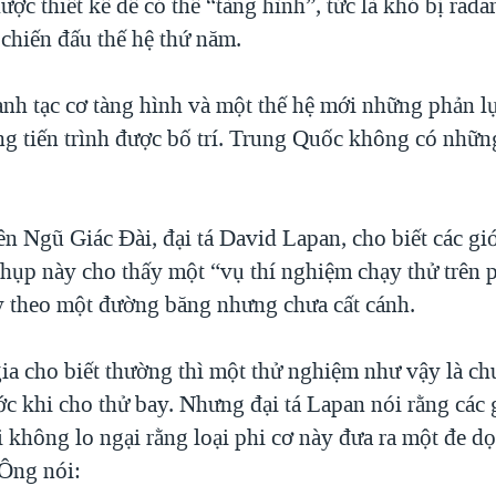
ược thiết kế để có thể “tàng hình”, tức là khó bị radar
 chiến đấu thế hệ thứ năm.
nh tạc cơ tàng hình và một thế hệ mới những phản lự
ng tiến trình được bố trí. Trung Quốc không có những
n Ngũ Giác Đài, đại tá David Lapan, cho biết các giớ
hụp này cho thấy một “vụ thí nghiệm chạy thử trên p
 theo một đường băng nhưng chưa cất cánh.
ia cho biết thường thì một thử nghiệm như vậy là c
ớc khi cho thử bay. Nhưng đại tá Lapan nói rằng các 
 không lo ngại rằng loại phi cơ này đưa ra một đe d
 Ông nói: