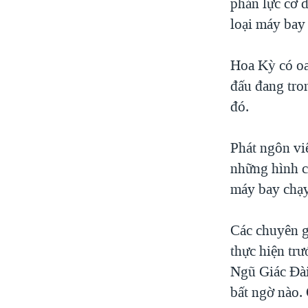
phản lực cơ đ
loại máy bay
Hoa Kỳ có oa
đấu đang tro
đó.
Phát ngôn viê
những hình c
máy bay chạy
Các chuyên g
thực hiện trư
Ngũ Giác Đài
bất ngờ nào.