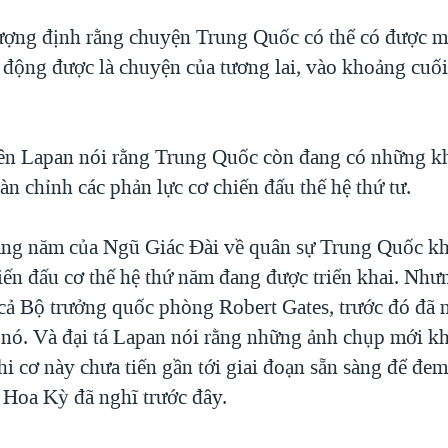
ượng định rằng chuyện Trung Quốc có thể có được m
t động được là chuyện của tương lai, vào khoảng cuối
ên Lapan nói rằng Trung Quốc còn đang có những k
àn chỉnh các phản lực cơ chiến đấu thế hệ thứ tư.
àng năm của Ngũ Giác Đài về quân sự Trung Quốc k
iến đấu cơ thế hệ thứ năm đang được triển khai. Nhưn
cả Bộ trưởng quốc phòng Robert Gates, trước đó đã n
 nó. Và đại tá Lapan nói rằng những ảnh chụp mới k
phi cơ này chưa tiến gần tới giai đoạn sẵn sàng để đem
c Hoa Kỳ đã nghĩ trước đây.