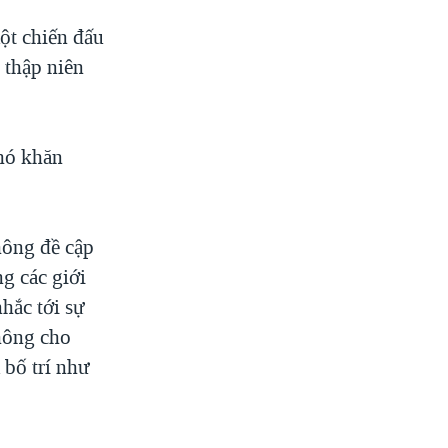
ột chiến đấu
 thập niên
hó khăn
hông đề cập
g các giới
hắc tới sự
hông cho
 bố trí như