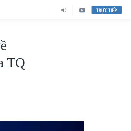
TRỰC TIẾP
về
ủa TQ