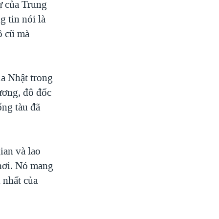
ự của Trung
 tin nói là
ô cũ mà
a Nhật trong
ương, đô đốc
ống tàu đã
ian và lao
khơi. Nó mang
 nhất của