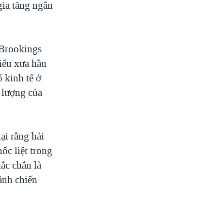
gia tăng ngân
 Brookings
iểu xưa hầu
ổ kinh tế ở
 lượng của
ại rằng hải
ốc liệt trong
ắc chắn là
ảnh chiến