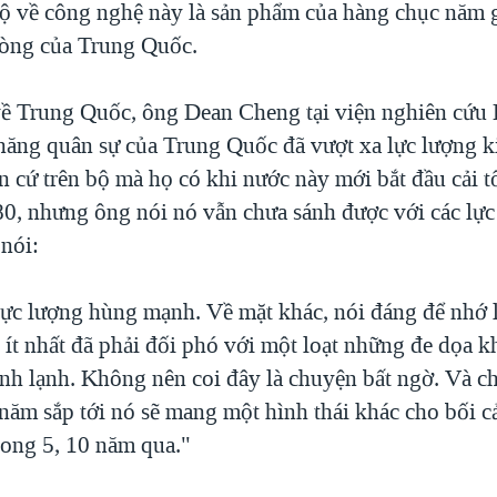
ộ về công nghệ này là sản phẩm của hàng chục năm 
òng của Trung Quốc.
ề Trung Quốc, ông Dean Cheng tại viện nghiên cứu
năng quân sự của Trung Quốc đã vượt xa lực lượng k
ăn cứ trên bộ mà họ có khi nước này mới bắt đầu cải t
80, nhưng ông nói nó vẫn chưa sánh được với các lực
nói:
lực lượng hùng mạnh. Về mặt khác, nói đáng để nhớ l
ít nhất đã phải đối phó với một loạt những đe dọa kh
anh lạnh. Không nên coi đây là chuyện bất ngờ. Và ch
năm sắp tới nó sẽ mang một hình thái khác cho bối c
rong 5, 10 năm qua."