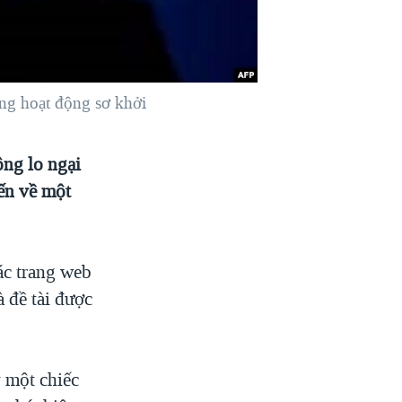
ăng hoạt động sơ khởi
ng lo ngại
iến về một
ác trang web
 đề tài được
y một chiếc