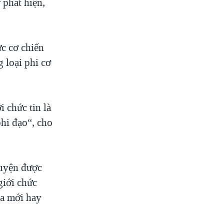
 phát hiện,
c cơ chiến
 loại phi cơ
i chức tin là
hi đạo“, cho
huyện được
giới chức
ọa mới hay