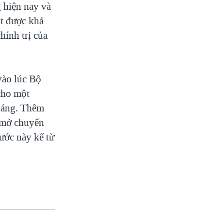
 hiện nay và
ặt được khả
hính trị của
vào lúc Bộ
cho một
háng. Thêm
i mở chuyến
ước này kể từ