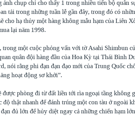
ảnh chụp chỉ cho thấy 1 trong nhiều tiến bộ quân s
n tải trong những tuần lễ gần đây, trong đó có những
sẽ cho hạ thủy một hàng không mẫu hạm của Liên X
mua lại năm 1998.
 trong một cuộc phỏng vấn với tờ Asahi Shimbun củ
 quan quân đội hàng đầu của Hoa Kỳ tại Thái Bình D
rd, nói rằng phi đạn đạn đạo mới của Trung Quốc ch
năng hoạt động sơ khởi”.
 được phòng đi từ đất liền tới rìa ngoại tầng không g
c độ thật nhanh để đánh trúng một con tàu ở ngoài 
 đạn đủ lớn để hủy diệt ngay cả những chiến hạm lớn