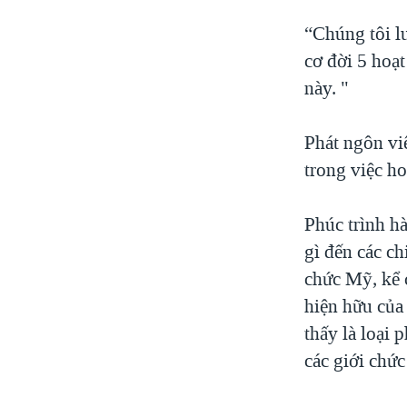
“Chúng tôi l
cơ đời 5 hoạ
này. "
Phát ngôn vi
trong việc ho
Phúc trình h
gì đến các ch
chức Mỹ, kể 
hiện hữu của
thấy là loại 
các giới chứ