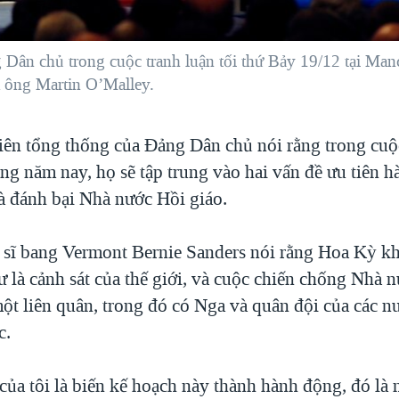
 Dân chủ trong cuộc tranh luận tối thứ Bảy 19/12 tại Man
à ông Martin O’Malley.
iên tổng thống của Ðảng Dân chủ nói rằng trong cuộ
ng năm nay, họ sẽ tập trung vào hai vấn đề ưu tiên h
à đánh bại Nhà nước Hồi giáo.
sĩ bang Vermont Bernie Sanders nói rằng Hoa Kỳ k
 là cảnh sát của thế giới, và cuộc chiến chống Nhà 
một liên quân, trong đó có Nga và quân đội của các n
c.
của tôi là biến kế hoạch này thành hành động, đó là 