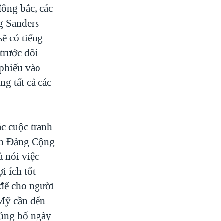
đông bắc, các
g Sanders
sẽ có tiếng
trước đôi
 phiếu vào
g tất cả các
c cuộc tranh
ên Ðảng Cộng
à nói việc
i ích tốt
 để cho người
 Mỹ cần đến
hủng bố ngày