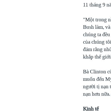
11 tháng 9 n
"Một trong n
Bush làm, và 
chúng ta đều
của chúng tôi
đảm rằng nhữ
khắp thế giới
Bà Clinton c
muốn đến Mỹ 
người tị nạn 
nạn hơn nữa.
Kinh tế