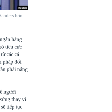
 Sanders hơn
 ngân hàng
rò tiêu cực
từ các cá
n pháp đối
cần phải nâng
để người
xứng thay vì
sẽ tiếp tục