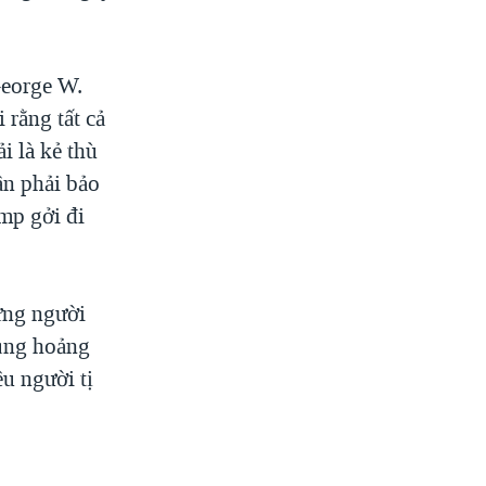
George W.
 rằng tất cả
i là kẻ thù
ần phải bảo
mp gởi đi
hững người
hủng hoảng
ều người tị