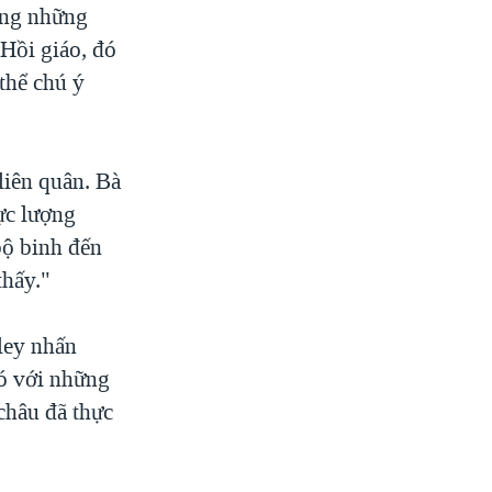
ong những
 Hồi giáo, đó
 thể chú ý
liên quân. Bà
lực lượng
bộ binh đến
thấy."
ley nhấn
hó với những
châu đã thực