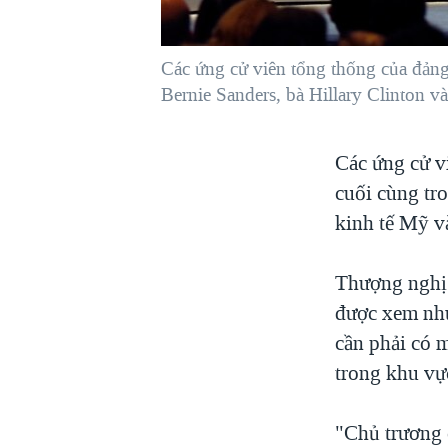
VIỆT NAM
NGƯ DÂN VIỆT VÀ LÀN SÓNG
Các ứng cử viên tổng thống của đảng
TRỘM HẢI SÂM
Bernie Sanders, bà Hillary Clinton v
BÊN KIA QUỐC LỘ: TIẾNG VỌNG
TỪ NÔNG THÔN MỸ
Các ứng cử v
QUAN HỆ VIỆT MỸ
cuối cùng tro
kinh tế Mỹ v
Thượng nghị 
được xem như
cần phải có 
trong khu vự
"Chủ trương 