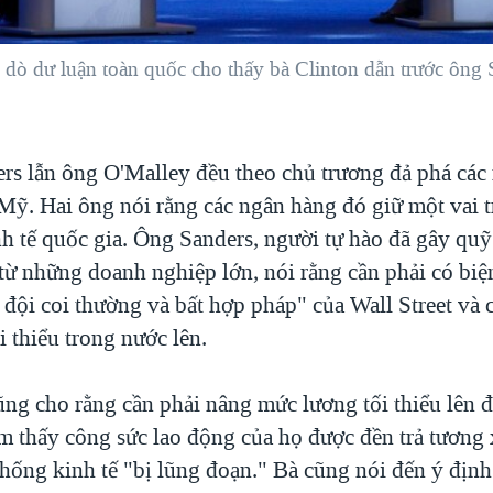
 dò dư luận toàn quốc cho thấy bà Clinton dẫn trước ông
rs lẫn ông O'Malley đều theo chủ trương đả phá các
Mỹ. Hai ông nói rằng các ngân hàng đó giữ một vai t
h tế quốc gia. Ông Sanders, người tự hào đã gây quỹ 
 từ những doanh nghiệp lớn, nói rằng cần phải có biệ
 đội coi thường và bất hợp pháp" của Wall Street và 
 thiểu trong nước lên.
ũng cho rằng cần phải nâng mức lương tối thiểu lên 
m thấy công sức lao động của họ được đền trả tương 
hống kinh tế "bị lũng đoạn." Bà cũng nói đến ý định 