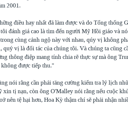
ăm 2001.
hững điều hay nhất đã làm được và do Tổng thống 
tôi đánh giá cao là tìm đến người Mỹ Hồi giáo và nói
 trong cùng cảnh ngộ này với nhau, qúy vị không phả
, quý vị là đối tác của chúng tôi. Và chúng ta cũng c
ng thông điệp mang tính chia rẽ thực sự mà ông Tru
 không được tiếp thu."
ũng nói rằng cần phải tăng cường kiểm tra lý lịch n
xin tị nạn, còn ông O'Malley nói rằng nếu cuộc k
trở nên tệ hại hơn, Hoa Kỳ thậm chí sẽ phải nhận nhi