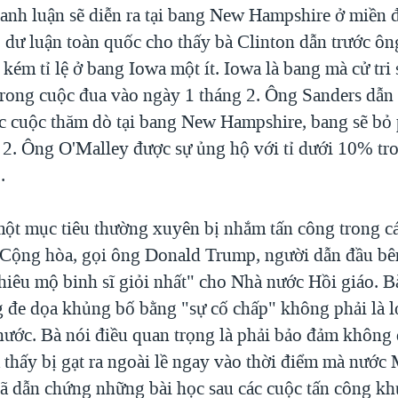
ranh luận sẽ diễn ra tại bang New Hampshire ở miền 
 dư luận toàn quốc cho thấy bà Clinton dẫn trước ôn
kém tỉ lệ ở bang Iowa một ít. Iowa là bang mà cử tri 
 trong cuộc đua vào ngày 1 tháng 2. Ông Sanders dẫn 
ác cuộc thăm dò tại bang New Hampshire, bang sẽ bỏ
 2. Ông O'Malley được sự ủng hộ với tỉ dưới 10% tron
.
một mục tiêu thường xuyên bị nhắm tấn công trong cá
 Cộng hòa, gọi ông Donald Trump, người dẫn đầu b
hiêu mộ binh sĩ giỏi nhất" cho Nhà nước Hồi giáo. B
 đe dọa khủng bố bằng "sự cố chấp" không phải là lợ
 nước. Bà nói điều quan trọng là phải bảo đảm không
 thấy bị gạt ra ngoài lề ngay vào thời điểm mà nước
đã dẫn chứng những bài học sau các cuộc tấn công k