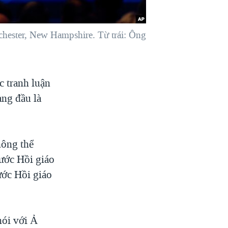
chester, New Hampshire. Từ trái: Ông
c tranh luận
àng đầu là
hông thể
nước Hồi giáo
ước Hồi giáo
nói với Ả