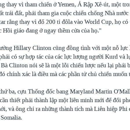
ng thay vì tham chiến ở Yemen, Ả Rập Xê-út, một tr
t trái đất, phải tham gia cuộc chiến chống Nhà nước
tar rằng thay vì đổ 200 tỉ đôla vào World Cup, họ có
 Hồi giáo đang ở ngay thềm cửa của họ."
ưởng Hillary Clinton cũng đồng tình với một nỗ lực 
phải có sự hợp tác của các lực lượng người Kurd và 
Bà Clinton nói sẽ là một lỗi chiến lược nếu lại phái 
"đó chính xác là điều mà các phần tử chủ chiến muốn 
thứ ba, cựu Thống đốc bang Maryland Martin O'Mal
cần thiết phải thành lập một liên minh mới để đối p
ới, và ông chỉ ra những thành tích mà Liên hiệp Phi 
 Somalia.