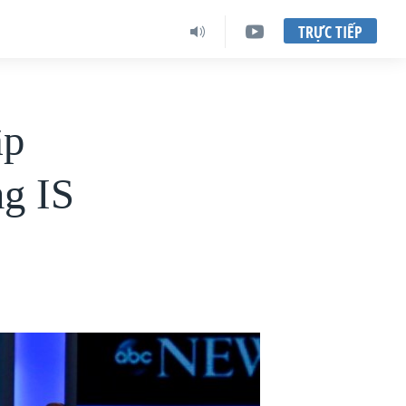
TRỰC TIẾP
ập
ng IS