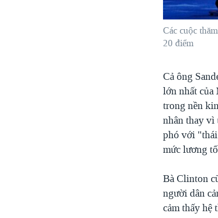
Các cuộc thăm
20 điểm
Cả ông Sande
lớn nhất của 
trong nền kin
nhân thay vì
phó với "thái
mức lương tối
Bà Clinton c
người dân cả
cảm thấy hệ t