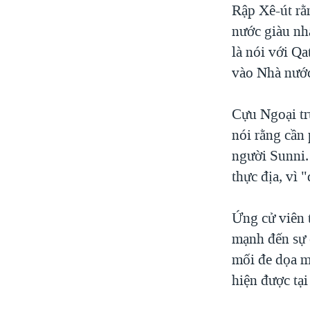
Rập Xê-út rằ
nước giàu nhấ
là nói với Qa
vào Nhà nước
Cựu Ngoại tr
nói rằng cần 
người Sunni. 
thực địa, vì 
Ứng cử viên 
mạnh đến sự 
mối đe dọa m
hiện được tại