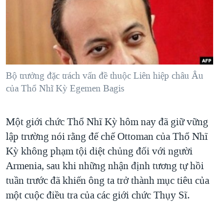
TẠI
VIDEO
"Tìm"
NGƯỜI VIỆT HẢI NGOẠI
HÀNH TRÌNH BẦU CỬ 2024
NGHE
ĐỜI SỐNG
MỘT NĂM CHIẾN TRANH TẠI DẢI GAZA
KINH TẾ
MẠNG XÃ HỘI
GIẢI MÃ VÀNH ĐAI & CON ĐƯỜNG
KHOA HỌC
NGÀY TỊ NẠN THẾ GIỚI
Bộ trưởng đặc trách vấn đề thuộc Liên hiệp châu Âu
SỨC KHOẺ
của Thổ Nhĩ Kỳ Egemen Bagis
TRỊNH VĨNH BÌNH - NGƯỜI HẠ 'BÊN THẮNG CUỘC'
Ngôn ngữ khác
VĂN HOÁ
GROUND ZERO – XƯA VÀ NAY
THỂ THAO
Một giới chức Thổ Nhĩ Kỳ hôm nay đã giữ vững
CHI PHÍ CHIẾN TRANH AFGHANISTAN
GIÁO DỤC
lập trường nói rằng đế chế Ottoman của Thổ Nhĩ
CÁC GIÁ TRỊ CỘNG HÒA Ở VIỆT NAM
Kỳ không phạm tội diệt chủng đối với người
THƯỢNG ĐỈNH TRUMP-KIM TẠI VIỆT NAM
Armenia, sau khi những nhận định tương tự hồi
tuần trước đã khiến ông ta trở thành mục tiêu của
TRỊNH VĨNH BÌNH VS. CHÍNH PHỦ VIỆT NAM
một cuộc điều tra của các giới chức Thụy Sĩ.
NGƯ DÂN VIỆT VÀ LÀN SÓNG TRỘM HẢI SÂM
BÊN KIA QUỐC LỘ: TIẾNG VỌNG TỪ NÔNG THÔN MỸ