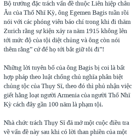
Bộ trưởng đặc trách vấn đề thuộc Liên hiệp châu
QUAN HỆ VIỆT MỸ
Âu của Thổ Nhĩ Kỳ, ông Egemen Bagis tuần rồi
nói với các phóng viên báo chí trong khi đi thăm
Zurich rằng sự kiện xảy ra năm 1915 không lên
tới mức độ của tội diệt chủng và ông còn nói
thêm rằng” cứ để họ tới bắt giữ tôi đi”!
Những lời tuyên bố của ông Bagis bị coi là bất
hợp pháp theo luật chống chủ nghĩa phân biệt
chủng tộc của Thụy Sĩ, theo đó thì phủ nhận việc
giết hằng loạt người Armenia của người Thổ Nhĩ
Kỳ cách đây gần 100 năm là phạm tội.
Nhà chức trách Thụy Sĩ đã mở một cuộc điều tra
về vấn đề này sau khi có lời than phiền của một