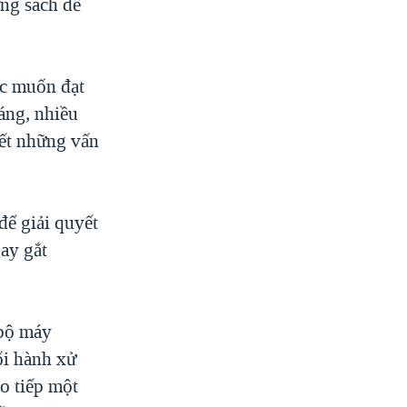
ng sách để
ớc muốn đạt
áng, nhiều
yết những vấn
để giải quyết
gay gắt
 bộ máy
ối hành xử
o tiếp một