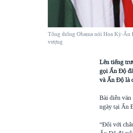
VIỆT NAM
NGƯ DÂN VIỆT VÀ LÀN SÓNG
TRỘM HẢI SÂM
Tổng thống Obama nói Hoa Kỳ-Ấn Độ c
BÊN KIA QUỐC LỘ: TIẾNG VỌNG
TỪ NÔNG THÔN MỸ
vượng
QUAN HỆ VIỆT MỸ
Lên tiếng tr
gọi Ấn Độ đã
và Ấn Độ là 
Bài diễn văn
ngày tại Ấn 
“Đối với châu