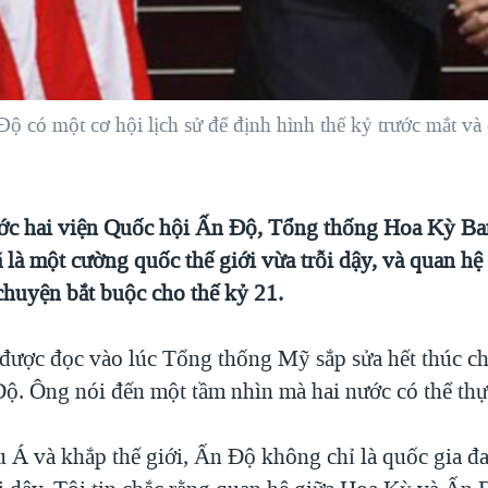
ó một cơ hội lịch sử để định hình thế kỷ trước mắt và c
ước hai viện Quốc hội Ấn Độ, Tổng thống Hoa Kỳ B
 là một cường quốc thế giới vừa trỗi dậy, và quan h
chuyện bắt buộc cho thế kỷ 21.
 được đọc vào lúc Tổng thống Mỹ sắp sửa hết thúc c
Độ. Ông nói đến một tầm nhìn mà hai nước có thể thự
 Á và khắp thế giới, Ấn Độ không chỉ là quốc gia đa