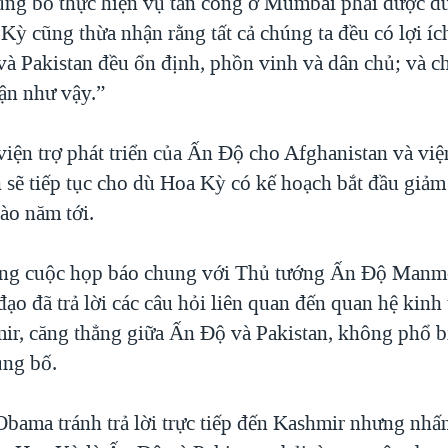
ng bố thực hiện vụ tấn công ở Mumbai phải được đư
Kỳ cũng thừa nhận rằng tất cả chúng ta đều có lợi íc
và Pakistan đều ổn định, phồn vinh và dân chủ; và 
ận như vậy.”
viện trợ phát triển của Ấn Độ cho Afghanistan và việ
 sẽ tiếp tục cho dù Hoa Kỳ có kế hoạch bắt đầu giảm
ào năm tới.
rong cuộc họp báo chung với Thủ tướng Ấn Độ Manm
đạo đã trả lời các câu hỏi liên quan đến quan hệ kinh 
ir, căng thẳng giữa Ấn Độ và Pakistan, không phổ b
ủng bố.
bama tránh trả lời trực tiếp đến Kashmir nhưng nh