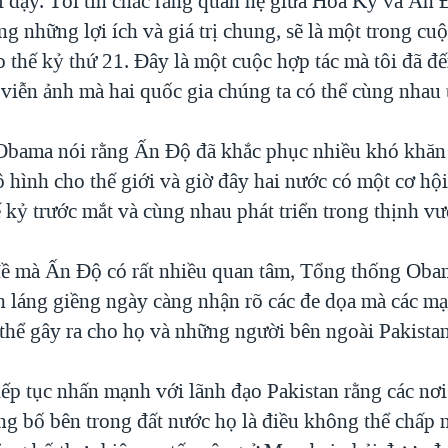
i dậy. Tôi tin chắc rằng quan hệ giữa Hoa Kỳ và Ấn
g những lợi ích và giá trị chung, sẽ là một trong cuộ
 thế kỷ thứ 21. Đây là một cuộc hợp tác mà tôi đã đ
 viễn ảnh mà hai quốc gia chúng ta có thể cùng nhau 
bama nói rằng Ấn Độ đã khắc phục nhiều khó khăn 
hình cho thế giới và giờ đây hai nước có một cơ hội 
 kỷ trước mắt và cùng nhau phát triển trong thịnh v
ề mà Ấn Độ có rất nhiều quan tâm, Tổng thống Oba
n láng giềng ngày càng nhận rõ các đe dọa mà các mạ
thể gây ra cho họ và những người bên ngoài Pakista
ếp tục nhấn mạnh với lãnh đạo Pakistan rằng các nơi
ng bố bên trong đất nước họ là điều không thể chấp 