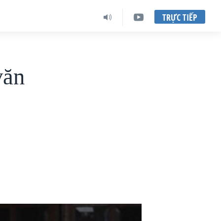
TRỰC TIẾP
văn