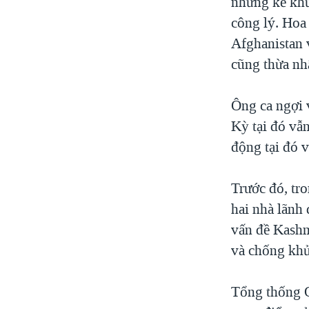
những kẻ khủ
công lý. Hoa 
Afghanistan 
cũng thừa nh
Ông ca ngợi 
Kỳ tại đó vẫn
động tại đó v
Trước đó, t
hai nhà lãnh 
vấn đề Kashm
và chống kh
Tổng thống O