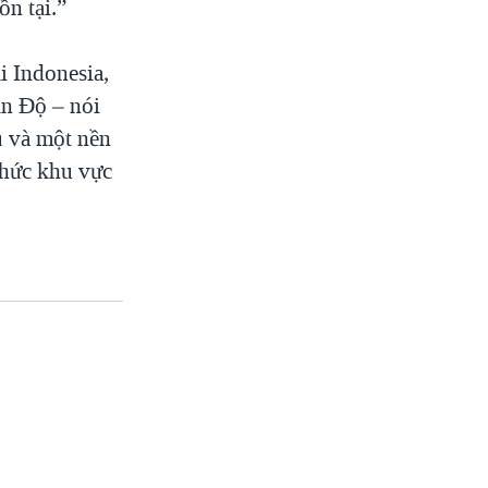
ồn tại.”
i Indonesia,
Ấn Độ – nói
ủ và một nền
chức khu vực