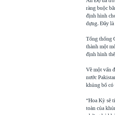
Ấn Độ đã trỗ
ràng buộc bằn
định hình cho
dựng. Đây là
Tổng thống O
thành một mô 
định hình thế
Về một vấn đ
nước Pakista
khủng bố có 
“Hoa Kỳ sẽ ti
toàn của khủ