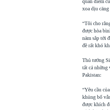
quan điểm củ
xoa dịu căng
“Tôi cho rằn
được hòa bình
năm sắp tới 
đề rất khó kh
Thủ tướng Si
tất cả những 
Pakistan:
“Yêu cầu của
khủng bố vẫn
được khích đ