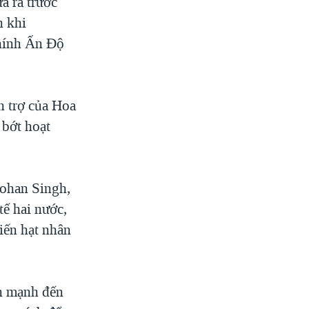
a ra trước
h khi
chính Ấn Độ
n trợ của Hoa
 bớt hoạt
ohan Singh,
tế hai nước,
iến hạt nhân
ấn mạnh đến