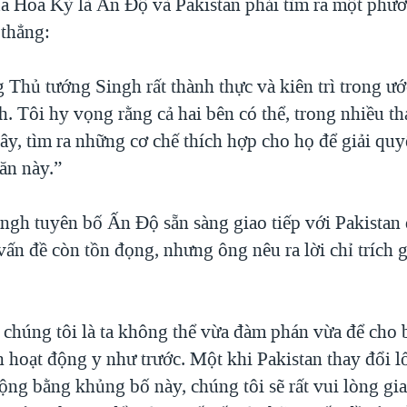
a Hoa Kỳ là Ấn Độ và Pakistan phải tìm ra một phươ
 thẳng:
g Thủ tướng Singh rất thành thực và kiên trì trong ư
. Tôi hy vọng rằng cả hai bên có thể, trong nhiều th
đây, tìm ra những cơ chế thích hợp cho họ để giải qu
ăn này.”
ngh tuyên bố Ấn Độ sẵn sàng giao tiếp với Pakistan 
vấn đề còn tồn đọng, nhưng ông nêu ra lời chỉ trích 
 chúng tôi là ta không thể vừa đàm phán vừa để cho
 hoạt động y như trước. Một khi Pakistan thay đổi l
ộng bằng khủng bố này, chúng tôi sẽ rất vui lòng gia