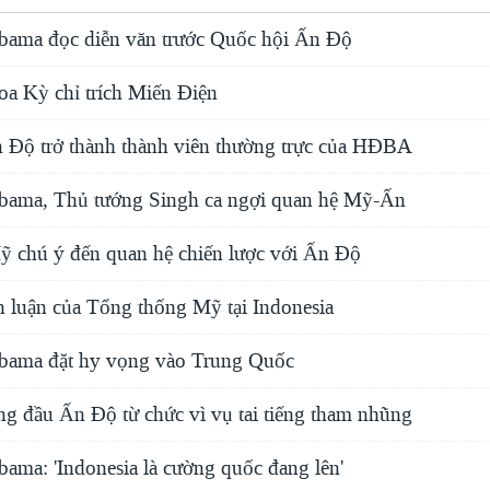
bama đọc diễn văn trước Quốc hội Ấn Độ
a Kỳ chỉ trích Miến Ðiện
Độ trở thành thành viên thường trực của HÐBA
bama, Thủ tướng Singh ca ngợi quan hệ Mỹ-Ấn
 chú ý đến quan hệ chiến lược với Ấn Độ
n luận của Tổng thống Mỹ tại Indonesia
bama đặt hy vọng vào Trung Quốc
ng đầu Ấn Ðộ từ chức vì vụ tai tiếng tham nhũng
ama: 'Indonesia là cường quốc đang lên'