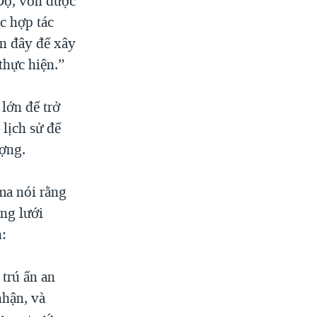
 Độ, vốn được
c hợp tác
ến đây để xây
thực hiện.”
lớn để trở
lịch sử để
ượng.
ma nói rằng
ng lưới
n:
 trú ẩn an
nhận, và