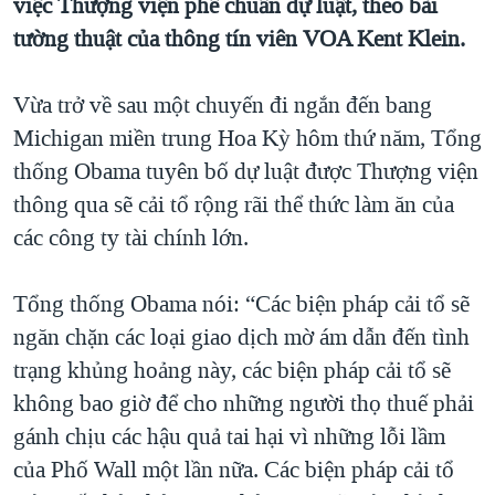
việc Thượng viện phê chuẩn dự luật, theo bài
TẠI
VIDEO
"Tìm"
NGƯỜI VIỆT HẢI NGOẠI
tường thuật của thông tín viên VOA Kent Klein.
HÀNH TRÌNH BẦU CỬ 2024
NGHE
ĐỜI SỐNG
MỘT NĂM CHIẾN TRANH TẠI DẢI GAZA
Vừa trở về sau một chuyến đi ngắn đến bang
KINH TẾ
MẠNG XÃ HỘI
GIẢI MÃ VÀNH ĐAI & CON ĐƯỜNG
Michigan miền trung Hoa Kỳ hôm thứ năm, Tổng
KHOA HỌC
thống Obama tuyên bố dự luật được Thượng viện
NGÀY TỊ NẠN THẾ GIỚI
SỨC KHOẺ
thông qua sẽ cải tổ rộng rãi thể thức làm ăn của
TRỊNH VĨNH BÌNH - NGƯỜI HẠ 'BÊN THẮNG CUỘC'
Ngôn ngữ khác
VĂN HOÁ
các công ty tài chính lớn.
GROUND ZERO – XƯA VÀ NAY
THỂ THAO
CHI PHÍ CHIẾN TRANH AFGHANISTAN
Tổng thống Obama nói: “Các biện pháp cải tổ sẽ
GIÁO DỤC
CÁC GIÁ TRỊ CỘNG HÒA Ở VIỆT NAM
ngăn chặn các loại giao dịch mờ ám dẫn đến tình
trạng khủng hoảng này, các biện pháp cải tổ sẽ
THƯỢNG ĐỈNH TRUMP-KIM TẠI VIỆT NAM
không bao giờ để cho những người thọ thuế phải
TRỊNH VĨNH BÌNH VS. CHÍNH PHỦ VIỆT NAM
gánh chịu các hậu quả tai hại vì những lỗi lầm
NGƯ DÂN VIỆT VÀ LÀN SÓNG TRỘM HẢI SÂM
của Phố Wall một lần nữa. Các biện pháp cải tổ
BÊN KIA QUỐC LỘ: TIẾNG VỌNG TỪ NÔNG THÔN MỸ