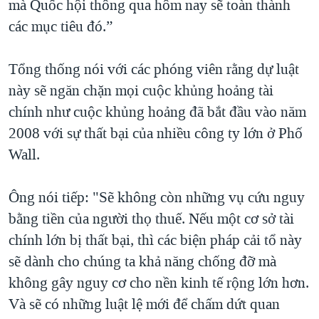
mà Quốc hội thông qua hôm nay sẽ toàn thành
QUAN HỆ VIỆT MỸ
các mục tiêu đó.”
Tổng thống nói với các phóng viên rằng dự luật
này sẽ ngăn chặn mọi cuộc khủng hoảng tài
chính như cuộc khủng hoảng đã bắt đầu vào năm
2008 với sự thất bại của nhiều công ty lớn ở Phố
Wall.
Ông nói tiếp: "Sẽ không còn những vụ cứu nguy
bằng tiền của người thọ thuế. Nếu một cơ sở tài
chính lớn bị thất bại, thì các biện pháp cải tổ này
sẽ dành cho chúng ta khả năng chống đỡ mà
không gây nguy cơ cho nền kinh tế rộng lớn hơn.
Và sẽ có những luật lệ mới để chấm dứt quan