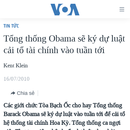
Đường
dẫn
TIN TỨC
truy
TRANG CHỦ
Tổng thống Obama sẽ ký dự luật
cập
VIỆT NAM
cải tổ tài chính vào tuần tới
Tới
HOA KỲ
nội
BIỂN ĐÔNG
Kent Klein
dung
THẾ GIỚI
chính
16/07/2010
BLOG
Tới
điều
Chia sẻ
DIỄN ĐÀN
hướng
MỤC
Các giới chức Tòa Bạch Ốc cho hay Tổng thống
chính
Barack Obama sẽ ký dự luật vào tuần tới để cải tổ
CHUYÊN ĐỀ
TỰ DO BÁO CHÍ
Đi
hệ thống tài chính Hoa Kỳ. Tổng thống ca ngợi
HỌC TIẾNG ANH
VẠCH TRẦN TIN GIẢ
CHIẾN TRANH THƯƠNG MẠI CỦA MỸ: QUÁ KHỨ VÀ HIỆN
tới