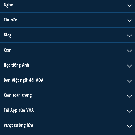
Nghe
Tin tức
Blog
Xem
Học tiếng Anh
Ban Việt ngữ đài VOA
Xem toàn trang
Tải App của VOA
Vượt tường lửa