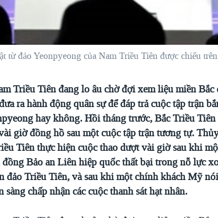
ật từ đảo Yeonpyeong của Nam Triều Tiên được chiếu trên
m Triều Tiên đang lo âu chờ đợi xem liệu miền Bắc 
 đưa ra hành động quân sự để đáp trả cuộc tập trận bắ
npyeong hay không. Hồi tháng trước, Bắc Triều Tiên
vài giờ đồng hồ sau một cuộc tập trận tương tự. Thủ
iều Tiên thực hiện cuộc thao dượt vài giờ sau khi m
 đồng Bảo an Liên hiệp quốc thất bại trong nỗ lực x
án đảo Triều Tiên, và sau khi một chính khách Mỹ nó
n sàng chấp nhận các cuộc thanh sát hạt nhân.