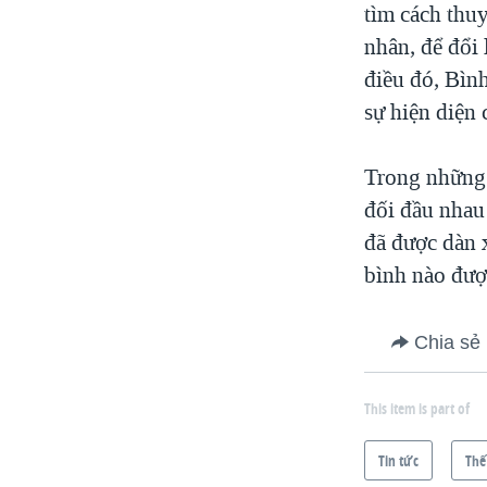
tìm cách thuy
nhân, để đổi
điều đó, Bìn
sự hiện diện 
Trong những 
đối đầu nhau
đã được dàn 
bình nào được
Chia sẻ
This item is part of
Tin tức
Thế