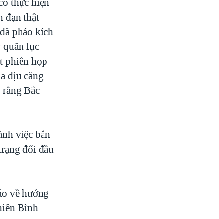
có thực hiện
n đạn thật
 đã pháo kích
y quân lục
ột phiên họp
oa dịu căng
i rằng Bắc
ành việc bắn
trạng đối đầu
áo về hướng
hiên Bình