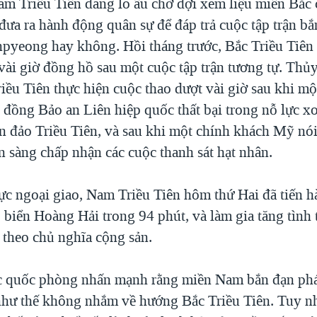
m Triều Tiên đang lo âu chờ đợi xem liệu miền Bắc 
 đưa ra hành động quân sự để đáp trả cuộc tập trận bắ
npyeong hay không. Hồi tháng trước, Bắc Triều Tiên
vài giờ đồng hồ sau một cuộc tập trận tương tự. Thủ
iều Tiên thực hiện cuộc thao dượt vài giờ sau khi m
 đồng Bảo an Liên hiệp quốc thất bại trong nỗ lực x
án đảo Triều Tiên, và sau khi một chính khách Mỹ nó
n sàng chấp nhận các cuộc thanh sát hạt nhân.
lực ngoại giao, Nam Triều Tiên hôm thứ Hai đã tiến h
 biển Hoàng Hải trong 94 phút, và làm gia tăng tình 
 theo chủ nghĩa cộng sản.
ức quốc phòng nhấn mạnh rằng miền Nam bắn đạn ph
như thế không nhắm về hướng Bắc Triều Tiên. Tuy n