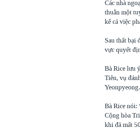
Các nhà ngoạ
thuẫn một tu
kể cả việc p
Sau thất bại 
vực quyết địn
Bà Rice lưu 
Tiên, vụ đán
Yeonpyeong
Bà Rice nói:
Cộng hòa Triề
khi đã mất 5