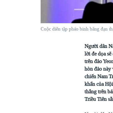
VIỆT NAM
NGƯ DÂN VIỆT VÀ LÀN SÓNG
TRỘM HẢI SÂM
Cuộc diễn tập pháo binh bằng đạn th
BÊN KIA QUỐC LỘ: TIẾNG VỌNG
TỪ NÔNG THÔN MỸ
QUAN HỆ VIỆT MỸ
Người dân Na
lời đe dọa sẽ
trên đảo Yeo
hòn đảo này 
chiến Nam Tr
khẩn của Hội
thẳng trên b
Triều Tiên sẵ