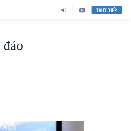
TRỰC TIẾP
n đảo