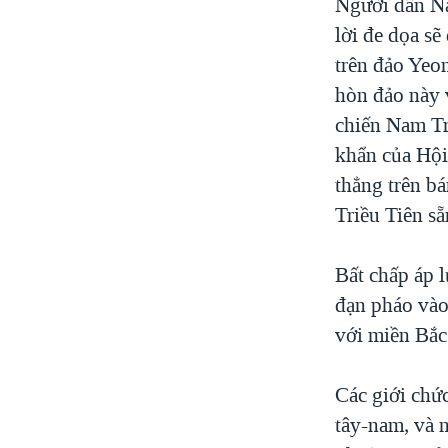
Người dân Na
lời đe dọa sẽ
trên đảo Yeo
hòn đảo này 
chiến Nam Tr
khẩn của Hội
thẳng trên b
Triều Tiên sẵ
Bất chấp áp 
đạn pháo vào
với miền Bắc
Các giới ch
tây-nam, và 