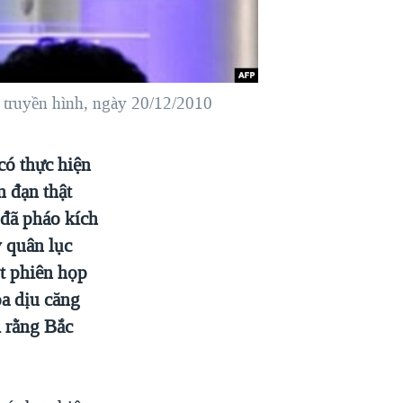
 truyền hình, ngày 20/12/2010
có thực hiện
n đạn thật
 đã pháo kích
y quân lục
ột phiên họp
oa dịu căng
i rằng Bắc