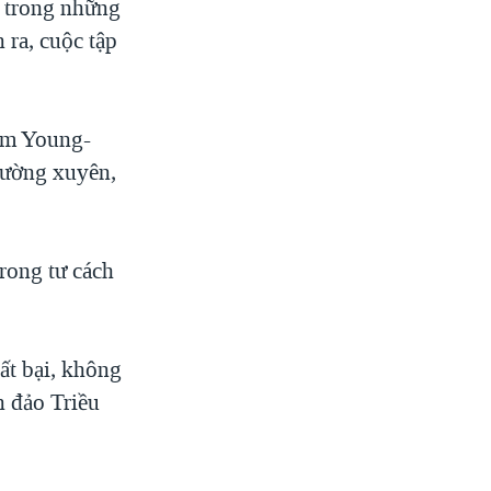
à trong những
 ra, cuộc tập
Kim Young-
thường xuyên,
rong tư cách
ất bại, không
n đảo Triều