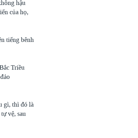
 không hậu
iến của họ,
ên tiếng bênh
 Bắc Triều
 đảo
gì, thì đó là
tự vệ, sau