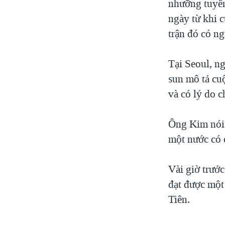
nhưỡng tuyên
ngày từ khi c
trận đó có ng
Tại Seoul, n
sun mô tả cuộ
và có lý do c
Ông Kim nói 
một nước có 
Vài giờ trước
đạt được một
Tiên.