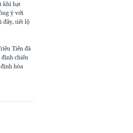
ũ khí hạt
đồng ý với
đây, tiết lộ
riều Tiên đã
 đình chiến
 định hòa