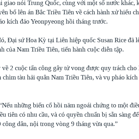
i giao nói Trung Quốc, cùng với một số nước khác,
yên bố lên án Bắc Triều Tiên về cách hành xử hiếu ch
háo kích đảo Yeonpyeong hồi tháng trước.
đó, Đại sứ Hoa Kỳ tại Liên hiệp quốc Susan Rice đã l
h của Nam Triều Tiên, tiến hành cuộc diễn tập.
ý về 2 cuộc tấn công gây tử vong được quy trách cho
h chìm tàu hải quân Nam Triều Tiên, và vụ pháo kích
.
 “Nếu những biến cố hồi năm ngoái chứng to một điều 
u tiên có nhu cầu, và có quyền chuẩn bị sẵn sàng để 
0 công dân, nội trong vòng 9 tháng vừa qua.”