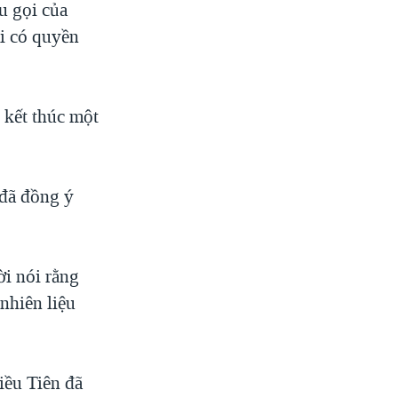
u gọi của
i có quyền
 kết thúc một
 đã đồng ý
ời nói rằng
nhiên liệu
iều Tiên đã