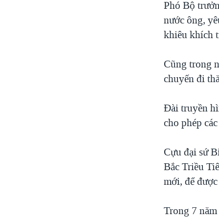
Phó Bộ trưởn
nước ông, yê
khiêu khích t
Cũng trong n
chuyến đi th
Đài truyền h
cho phép các 
Cựu đại sứ B
Bắc Triều Ti
mới, để được
Trong 7 năm 