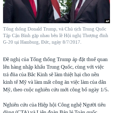
TẠI
VIDEO
"Tìm"
NGƯỜI VIỆT HẢI NGOẠI
HÀNH TRÌNH BẦU CỬ 2024
NGHE
ĐỜI SỐNG
MỘT NĂM CHIẾN TRANH TẠI DẢI GAZA
KINH TẾ
MẠNG XÃ HỘI
Tổng thống Donald Trump, và Chủ tịch Trung Quốc
GIẢI MÃ VÀNH ĐAI & CON ĐƯỜNG
KHOA HỌC
Tập Cận Bình gặp nhau bên lề Hội nghị Thượng đỉnh
NGÀY TỊ NẠN THẾ GIỚI
G-20 tại Hamburg, Đức, ngày 8/7/2017.
SỨC KHOẺ
TRỊNH VĨNH BÌNH - NGƯỜI HẠ 'BÊN THẮNG CUỘC'
Ngôn ngữ khác
VĂN HOÁ
GROUND ZERO – XƯA VÀ NAY
Đề nghị của Tổng thống Trump áp đặt thuế quan
THỂ THAO
CHI PHÍ CHIẾN TRANH AFGHANISTAN
lên hàng nhập khẩu Trung Quốc, cùng với việc
GIÁO DỤC
trả đũa của Bắc Kinh sẽ làm thiệt hại cho nền
CÁC GIÁ TRỊ CỘNG HÒA Ở VIỆT NAM
kinh tế Mỹ và làm mất công ăn việc làm của dân
THƯỢNG ĐỈNH TRUMP-KIM TẠI VIỆT NAM
Mỹ, theo cuộc nghiên cứu mới công bố ngày 1/5.
TRỊNH VĨNH BÌNH VS. CHÍNH PHỦ VIỆT NAM
NGƯ DÂN VIỆT VÀ LÀN SÓNG TRỘM HẢI SÂM
Nghiên cứu của Hiệp hội Công nghệ Người tiêu
BÊN KIA QUỐC LỘ: TIẾNG VỌNG TỪ NÔNG THÔN MỸ
dùng (CTA) và Liên đoàn Bán lẻ Toàn quốc