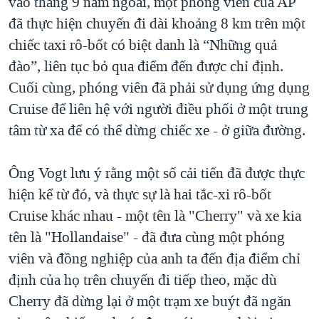
vào tháng 9 năm ngoái, một phóng viên của AP
đã thực hiện chuyến đi dài khoảng 8 km trên một
chiếc taxi rô-bốt có biệt danh là “Những quả
đào”, liên tục bỏ qua điểm đến được chỉ định.
Cuối cùng, phóng viên đã phải sử dụng ứng dụng
Cruise để liên hệ với người điều phối ở một trung
tâm từ xa để có thể dừng chiếc xe - ở giữa đường.
Ông Vogt lưu ý rằng một số cải tiến đã được thực
hiện kể từ đó, và thực sự là hai tắc-xi rô-bốt
Cruise khác nhau - một tên là "Cherry" và xe kia
tên là "Hollandaise" - đã đưa cùng một phóng
viên và đồng nghiệp của anh ta đến địa điểm chỉ
định của họ trên chuyến đi tiếp theo, mặc dù
Cherry đã dừng lại ở một trạm xe buýt đã ngăn