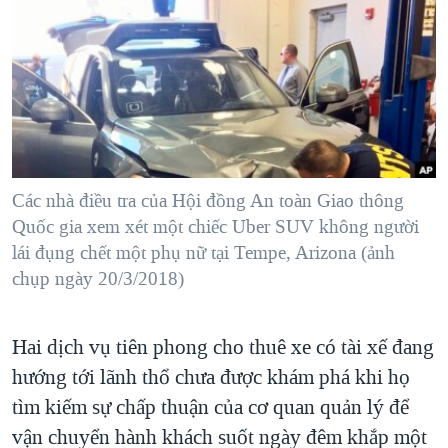
TẠI
VIDEO
"Tìm"
NGƯỜI VIỆT HẢI NGOẠI
HÀNH TRÌNH BẦU CỬ 2024
NGHE
ĐỜI SỐNG
MỘT NĂM CHIẾN TRANH TẠI DẢI GAZA
KINH TẾ
MẠNG XÃ HỘI
GIẢI MÃ VÀNH ĐAI & CON ĐƯỜNG
KHOA HỌC
NGÀY TỊ NẠN THẾ GIỚI
SỨC KHOẺ
TRỊNH VĨNH BÌNH - NGƯỜI HẠ 'BÊN THẮNG CUỘC'
Các nhà điều tra của Hội đồng An toàn Giao thông
Ngôn ngữ khác
VĂN HOÁ
GROUND ZERO – XƯA VÀ NAY
Quốc gia xem xét một chiếc Uber SUV không người
THỂ THAO
lái đụng chết một phụ nữ tại Tempe, Arizona (ảnh
CHI PHÍ CHIẾN TRANH AFGHANISTAN
GIÁO DỤC
chụp ngày 20/3/2018)
CÁC GIÁ TRỊ CỘNG HÒA Ở VIỆT NAM
THƯỢNG ĐỈNH TRUMP-KIM TẠI VIỆT NAM
Hai dịch vụ tiên phong cho thuê xe có tài xế đang
TRỊNH VĨNH BÌNH VS. CHÍNH PHỦ VIỆT NAM
hướng tới lãnh thổ chưa được khám phá khi họ
NGƯ DÂN VIỆT VÀ LÀN SÓNG TRỘM HẢI SÂM
tìm kiếm sự chấp thuận của cơ quan quản lý để
vận chuyển hành khách suốt ngày đêm khắp một
BÊN KIA QUỐC LỘ: TIẾNG VỌNG TỪ NÔNG THÔN MỸ