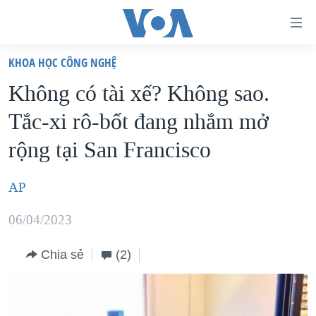
Đường
dẫn
KHOA HỌC CÔNG NGHỆ
truy
TRANG CHỦ
Không có tài xế? Không sao.
cập
VIỆT NAM
Tắc-xi rô-bốt đang nhắm mở
Tới
HOA KỲ
nội
rộng tại San Francisco
BIỂN ĐÔNG
dung
THẾ GIỚI
chính
AP
BLOG
Tới
06/04/2023
điều
DIỄN ĐÀN
hướng
MỤC
Chia sẻ
(2)
chính
CHUYÊN ĐỀ
TỰ DO BÁO CHÍ
Đi
HỌC TIẾNG ANH
VẠCH TRẦN TIN GIẢ
CHIẾN TRANH THƯƠNG MẠI CỦA MỸ: QUÁ KHỨ VÀ HIỆN
tới