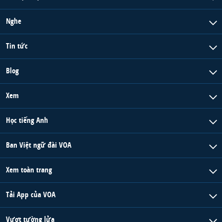
Nghe
Tin tức
Blog
Xem
Học tiếng Anh
Ban Việt ngữ đài VOA
Xem toàn trang
Tải App của VOA
Vượt tường lửa