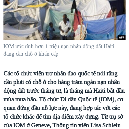
TẠI
VIDEO
"Tìm"
NGƯỜI VIỆT HẢI NGOẠI
HÀNH TRÌNH BẦU CỬ 2024
NGHE
ĐỜI SỐNG
MỘT NĂM CHIẾN TRANH TẠI DẢI GAZA
KINH TẾ
MẠNG XÃ HỘI
GIẢI MÃ VÀNH ĐAI & CON ĐƯỜNG
KHOA HỌC
NGÀY TỊ NẠN THẾ GIỚI
IOM ước tính hơn 1 triệu nạn nhân động đất Haiti
SỨC KHOẺ
đang cần chỗ ở khẩn cấp
TRỊNH VĨNH BÌNH - NGƯỜI HẠ 'BÊN THẮNG CUỘC'
Ngôn ngữ khác
VĂN HOÁ
GROUND ZERO – XƯA VÀ NAY
THỂ THAO
Các tổ chức viện trợ nhân đạo quốc tế nói rằng
CHI PHÍ CHIẾN TRANH AFGHANISTAN
GIÁO DỤC
cần phải có chỗ ở cho hàng trăm ngàn nạn nhân
CÁC GIÁ TRỊ CỘNG HÒA Ở VIỆT NAM
động đất trước tháng tư, là tháng mà Haiti bắt đầu
THƯỢNG ĐỈNH TRUMP-KIM TẠI VIỆT NAM
mùa mưa bão. Tổ chức Di dân Quốc tế (IOM), cơ
TRỊNH VĨNH BÌNH VS. CHÍNH PHỦ VIỆT NAM
quan đứng đầu nỗ lực này, đang hợp tác với các
tổ chức khác để tìm địa điểm xây dựng. Từ trụ sở
NGƯ DÂN VIỆT VÀ LÀN SÓNG TRỘM HẢI SÂM
của IOM ở Geneve, Thông tín viên Lisa Schlein
BÊN KIA QUỐC LỘ: TIẾNG VỌNG TỪ NÔNG THÔN MỸ