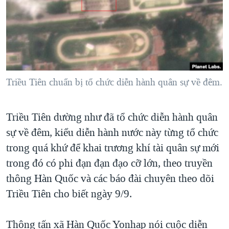
TẠI
VIDEO
"Tìm"
NGƯỜI VIỆT HẢI NGOẠI
HÀNH TRÌNH BẦU CỬ 2024
NGHE
ĐỜI SỐNG
MỘT NĂM CHIẾN TRANH TẠI DẢI GAZA
KINH TẾ
MẠNG XÃ HỘI
GIẢI MÃ VÀNH ĐAI & CON ĐƯỜNG
KHOA HỌC
NGÀY TỊ NẠN THẾ GIỚI
Triều Tiên chuẩn bị tổ chức diễn hành quân sự về đêm.
SỨC KHOẺ
TRỊNH VĨNH BÌNH - NGƯỜI HẠ 'BÊN THẮNG CUỘC'
Ngôn ngữ khác
VĂN HOÁ
GROUND ZERO – XƯA VÀ NAY
Triều Tiên dường như đã tổ chức diễn hành quân
THỂ THAO
sự về đêm, kiểu diễn hành nước này từng tổ chức
CHI PHÍ CHIẾN TRANH AFGHANISTAN
GIÁO DỤC
trong quá khứ để khai trương khí tài quân sự mới
CÁC GIÁ TRỊ CỘNG HÒA Ở VIỆT NAM
trong đó có phi đạn đạn đạo cỡ lớn, theo truyền
THƯỢNG ĐỈNH TRUMP-KIM TẠI VIỆT NAM
thông Hàn Quốc và các báo đài chuyên theo dõi
TRỊNH VĨNH BÌNH VS. CHÍNH PHỦ VIỆT NAM
Triều Tiên cho biết ngày 9/9.
NGƯ DÂN VIỆT VÀ LÀN SÓNG TRỘM HẢI SÂM
Thông tấn xã Hàn Quốc Yonhap nói cuộc diễn
BÊN KIA QUỐC LỘ: TIẾNG VỌNG TỪ NÔNG THÔN MỸ