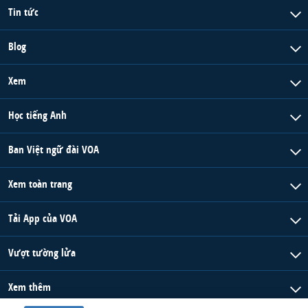
Tin tức
Blog
Xem
Học tiếng Anh
Ban Việt ngữ đài VOA
Xem toàn trang
Tải App của VOA
Vượt tường lửa
Xem thêm