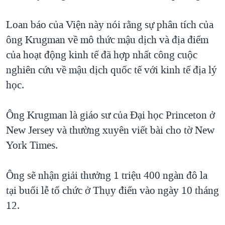
TẠI
VIDEO
"Tìm"
NGƯỜI VIỆT HẢI NGOẠI
HÀNH TRÌNH BẦU CỬ 2024
Loan báo của Viện này nói rằng sự phân tích của
NGHE
ĐỜI SỐNG
ông Krugman về mô thức mậu dịch và địa điểm
MỘT NĂM CHIẾN TRANH TẠI DẢI GAZA
KINH TẾ
của hoạt động kinh tế đã hợp nhất công cuộc
MẠNG XÃ HỘI
GIẢI MÃ VÀNH ĐAI & CON ĐƯỜNG
KHOA HỌC
nghiên cứu về mậu dịch quốc tế với kinh tế địa lý
NGÀY TỊ NẠN THẾ GIỚI
học.
SỨC KHOẺ
TRỊNH VĨNH BÌNH - NGƯỜI HẠ 'BÊN THẮNG CUỘC'
Ngôn ngữ khác
VĂN HOÁ
GROUND ZERO – XƯA VÀ NAY
Ông Krugman là giáo sư của Đại học Princeton ở
THỂ THAO
New Jersey và thường xuyên viết bài cho tờ New
CHI PHÍ CHIẾN TRANH AFGHANISTAN
GIÁO DỤC
York Times.
CÁC GIÁ TRỊ CỘNG HÒA Ở VIỆT NAM
THƯỢNG ĐỈNH TRUMP-KIM TẠI VIỆT NAM
Ông sẽ nhận giải thưởng 1 triệu 400 ngàn đô la
TRỊNH VĨNH BÌNH VS. CHÍNH PHỦ VIỆT NAM
tại buổi lễ tổ chức ở Thụy điển vào ngày 10 tháng
NGƯ DÂN VIỆT VÀ LÀN SÓNG TRỘM HẢI SÂM
12.
BÊN KIA QUỐC LỘ: TIẾNG VỌNG TỪ NÔNG THÔN MỸ