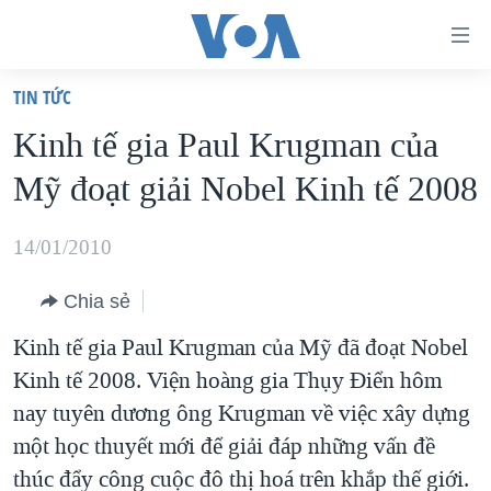
Đường
dẫn
TIN TỨC
truy
TRANG CHỦ
Kinh tế gia Paul Krugman của
cập
VIỆT NAM
Mỹ đoạt giải Nobel Kinh tế 2008
Tới
HOA KỲ
nội
BIỂN ĐÔNG
14/01/2010
dung
THẾ GIỚI
chính
Chia sẻ
BLOG
Tới
Kinh tế gia Paul Krugman của Mỹ đã đoạt Nobel
điều
DIỄN ĐÀN
Kinh tế 2008. Viện hoàng gia Thụy Ðiển hôm
hướng
MỤC
nay tuyên dương ông Krugman về việc xây dựng
chính
CHUYÊN ĐỀ
TỰ DO BÁO CHÍ
một học thuyết mới để giải đáp những vấn đề
Đi
HỌC TIẾNG ANH
thúc đẩy công cuộc đô thị hoá trên khắp thế giới.
VẠCH TRẦN TIN GIẢ
CHIẾN TRANH THƯƠNG MẠI CỦA MỸ: QUÁ KHỨ VÀ HIỆN
tới