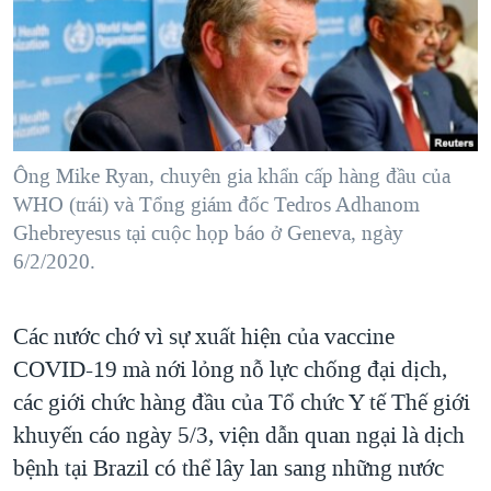
TẠI
VIDEO
"Tìm"
NGƯỜI VIỆT HẢI NGOẠI
HÀNH TRÌNH BẦU CỬ 2024
NGHE
ĐỜI SỐNG
MỘT NĂM CHIẾN TRANH TẠI DẢI GAZA
KINH TẾ
MẠNG XÃ HỘI
GIẢI MÃ VÀNH ĐAI & CON ĐƯỜNG
KHOA HỌC
NGÀY TỊ NẠN THẾ GIỚI
Ông Mike Ryan, chuyên gia khẩn cấp hàng đầu của
SỨC KHOẺ
WHO (trái) và Tổng giám đốc Tedros Adhanom
TRỊNH VĨNH BÌNH - NGƯỜI HẠ 'BÊN THẮNG CUỘC'
Ngôn ngữ khác
VĂN HOÁ
Ghebreyesus tại cuộc họp báo ở Geneva, ngày
GROUND ZERO – XƯA VÀ NAY
6/2/2020.
THỂ THAO
CHI PHÍ CHIẾN TRANH AFGHANISTAN
GIÁO DỤC
CÁC GIÁ TRỊ CỘNG HÒA Ở VIỆT NAM
Các nước chớ vì sự xuất hiện của vaccine
THƯỢNG ĐỈNH TRUMP-KIM TẠI VIỆT NAM
COVID-19 mà nới lỏng nỗ lực chống đại dịch,
các giới chức hàng đầu của Tổ chức Y tế Thế giới
TRỊNH VĨNH BÌNH VS. CHÍNH PHỦ VIỆT NAM
khuyến cáo ngày 5/3, viện dẫn quan ngại là dịch
NGƯ DÂN VIỆT VÀ LÀN SÓNG TRỘM HẢI SÂM
bệnh tại Brazil có thể lây lan sang những nước
BÊN KIA QUỐC LỘ: TIẾNG VỌNG TỪ NÔNG THÔN MỸ