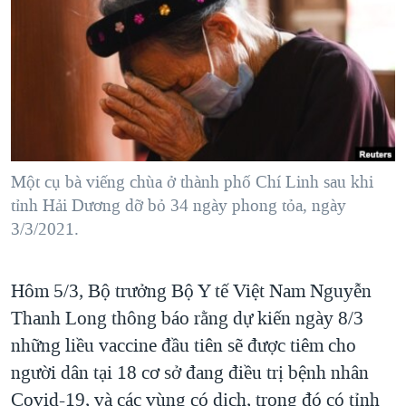
TẠI
VIDEO
"Tìm"
NGƯỜI VIỆT HẢI NGOẠI
HÀNH TRÌNH BẦU CỬ 2024
NGHE
ĐỜI SỐNG
MỘT NĂM CHIẾN TRANH TẠI DẢI GAZA
KINH TẾ
MẠNG XÃ HỘI
GIẢI MÃ VÀNH ĐAI & CON ĐƯỜNG
KHOA HỌC
NGÀY TỊ NẠN THẾ GIỚI
SỨC KHOẺ
TRỊNH VĨNH BÌNH - NGƯỜI HẠ 'BÊN THẮNG CUỘC'
Một cụ bà viếng chùa ở thành phố Chí Linh sau khi
Ngôn ngữ khác
VĂN HOÁ
GROUND ZERO – XƯA VÀ NAY
tỉnh Hải Dương dỡ bỏ 34 ngày phong tỏa, ngày
THỂ THAO
3/3/2021.
CHI PHÍ CHIẾN TRANH AFGHANISTAN
GIÁO DỤC
CÁC GIÁ TRỊ CỘNG HÒA Ở VIỆT NAM
Hôm 5/3, Bộ trưởng Bộ Y tế Việt Nam Nguyễn
THƯỢNG ĐỈNH TRUMP-KIM TẠI VIỆT NAM
Thanh Long thông báo rằng dự kiến ngày 8/3
TRỊNH VĨNH BÌNH VS. CHÍNH PHỦ VIỆT NAM
những liều vaccine đầu tiên sẽ được tiêm cho
NGƯ DÂN VIỆT VÀ LÀN SÓNG TRỘM HẢI SÂM
người dân tại 18 cơ sở đang điều trị bệnh nhân
Covid-19, và các vùng có dịch, trong đó có tỉnh
BÊN KIA QUỐC LỘ: TIẾNG VỌNG TỪ NÔNG THÔN MỸ