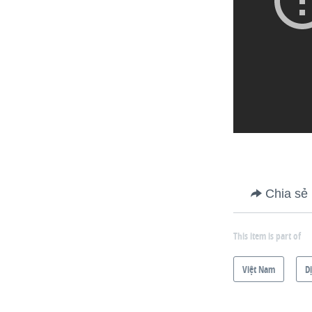
Chia sẻ
This item is part of
Việt Nam
D