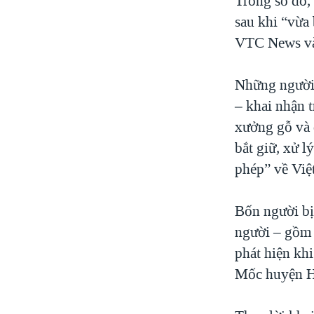
Trong số đó,
sau khi “vừa
VTC News và
Những người 
– khai nhận 
xưởng gỗ và 
bắt giữ, xử l
phép” về Việ
Bốn người bị
người – gồm 
phát hiện kh
Mốc huyện H