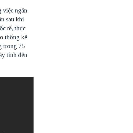
g việc ngăn
n sau khi
c tế, thực
eo thống kê
g trong 75
ày tính đến