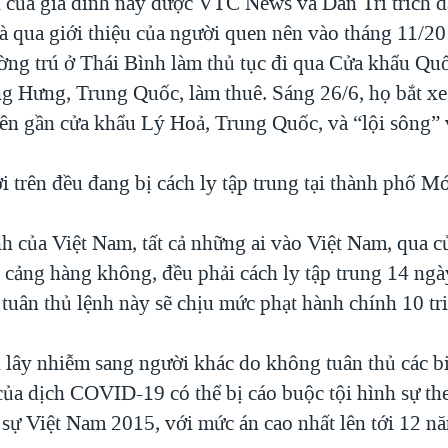
i của gia đình này được VTC News và Dân Trí trích 
à qua giới thiệu của người quen nên vào tháng 11/20
ờng trú ở Thái Bình làm thủ tục đi qua Cửa khẩu Qu
g Hưng, Trung Quốc, làm thuê. Sáng 26/6, họ bắt x
n gần cửa khẩu Lý Hoả, Trung Quốc, và “lội sông” 
i trên đều đang bị cách ly tập trung tại thành phố M
h của Việt Nam, tất cả những ai vào Việt Nam, qua c
i cảng hàng không, đều phải cách ly tập trung 14 ng
tuân thủ lệnh này sẽ chịu mức phạt hành chính 10 tr
lây nhiễm sang người khác do không tuân thủ các b
ủa dịch COVID-19 có thể bị cáo buộc tội hình sự th
 sự Việt Nam 2015, với mức án cao nhất lên tới 12 nă