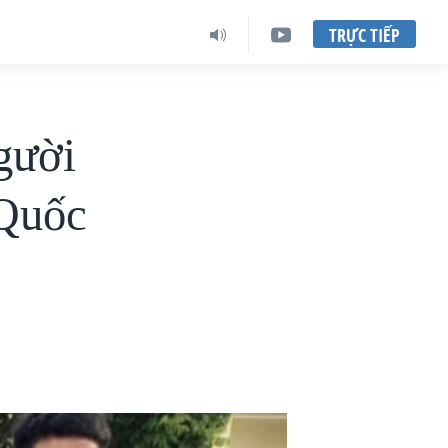
TRỰC TIẾP
gười
 Quốc