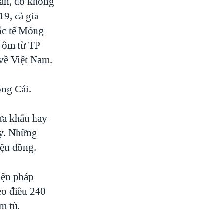
dẫn, do không
19, cả gia
ốc tế Móng
e ôm từ TP
về Việt Nam.
óng Cái.
ửa khẩu hay
ày. Những
iệu đồng.
iện pháp
eo điều 240
m tù.