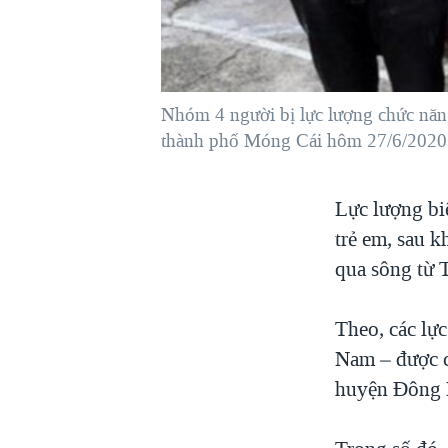
VIỆT NAM
NGƯ DÂN VIỆT VÀ LÀN SÓNG
TRỘM HẢI SÂM
Nhóm 4 người bị lực lượng chức năng
BÊN KIA QUỐC LỘ: TIẾNG VỌNG
TỪ NÔNG THÔN MỸ
thành phố Móng Cái hôm 27/6/2020.
QUAN HỆ VIỆT MỸ
Lực lượng bi
trẻ em, sau k
qua sông từ 
Theo, các lự
Nam – được c
huyện Đông 