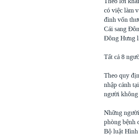
Theo lời kha
có việc làm v
đình vốn thư
Cái sang Đôn
Đông Hưng lê
Tất cả 8 ngườ
Theo quy địn
nhập cảnh tạ
người không 
Những người 
phòng bệnh c
Bộ luật Hình