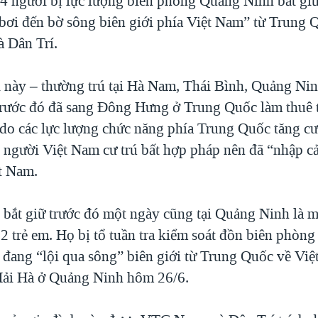
 4 người bị lực lượng biên phòng Quảng Ninh bắt gi
 bơi đến bờ sông biên giới phía Việt Nam” từ Trung 
 Dân Trí.
này – thường trú tại Hà Nam, Thái Bình, Quảng Ni
trước đó đã sang Đông Hưng ở Trung Quốc làm thuê 
do các lực lượng chức năng phía Trung Quốc tăng cư
ý người Việt Nam cư trú bất hợp pháp nên đã “nhập cả
t Nam.
 bắt giữ trước đó một ngày cũng tại Quảng Ninh là m
2 trẻ em. Họ bị tổ tuần tra kiểm soát đồn biên phò
i đang “lội qua sông” biên giới từ Trung Quốc về Việ
ải Hà ở Quảng Ninh hôm 26/6.