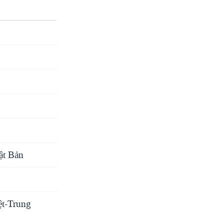
ật Bản
ệt-Trung