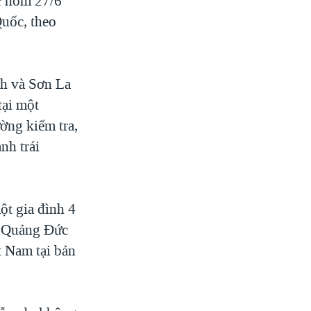
ữ hôm 27/6
Quốc, theo
nh và Sơn La
tại một
ờng kiểm tra,
nh trái
ột gia đình 4
ng Quảng Đức
t Nam tại bản