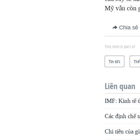
VIỆT NAM
Mỹ vẫn còn g
NGƯ DÂN VIỆT VÀ LÀN SÓNG
TRỘM HẢI SÂM
Chia sẻ
BÊN KIA QUỐC LỘ: TIẾNG VỌNG
TỪ NÔNG THÔN MỸ
This item is part of
QUAN HỆ VIỆT MỸ
Tin tức
Thế
Liên quan
IMF: Kinh tế 
Các định chế t
Chi tiêu của gi