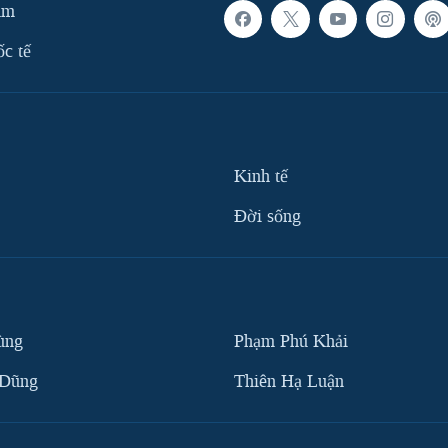
am
ốc tế
Kinh tế
Ðời sống
ùng
Phạm Phú Khải
 Dũng
Thiên Hạ Luận