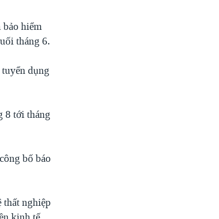
n bảo hiểm
uối tháng 6.
y tuyển dụng
 8 tới tháng
 công bố báo
 thất nghiệp
ền kinh tế