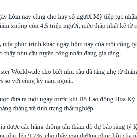
gày hôm nay cũng cho hay số người Mỹ tiếp tục nhậ
iảm xuống còn 4,5 triệu người, mức thấp nhất kể từ c
, một phúc trình khác ngày hôm nay của một công t
ho thấy nhu cầu tuyển công nhân đang gia tăng.
ter Worldwide cho biết nhu cầu đã tăng nhẹ từ tháng
% so với cùng kỳ năm ngoái.
được đưa ra một ngày trước khi Bộ Lao động Hoa Kỳ
hàng tháng về tình trạng thất nghiệp.
ia được các hãng thông tấn thăm dò dự báo rằng tỷ lệ
ng nhẹ, lên 9,7%, cho thấy con đường phục hồi của n