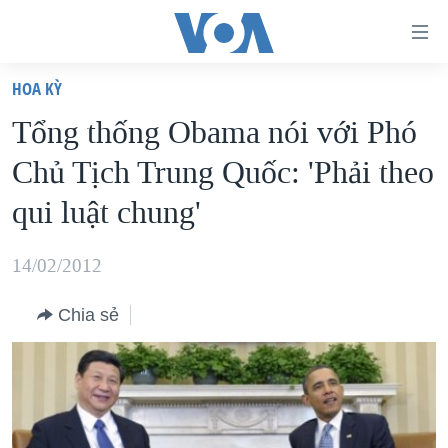
Đường
dẫn
HOA KỲ
truy
TRANG CHỦ
Tổng thống Obama nói với Phó
cập
VIỆT NAM
Chủ Tịch Trung Quốc: 'Phải theo
Tới
HOA KỲ
nội
qui luật chung'
BIỂN ĐÔNG
dung
THẾ GIỚI
chính
14/02/2012
BLOG
Tới
Chia sẻ
điều
DIỄN ĐÀN
hướng
MỤC
chính
CHUYÊN ĐỀ
TỰ DO BÁO CHÍ
Đi
HỌC TIẾNG ANH
VẠCH TRẦN TIN GIẢ
CHIẾN TRANH THƯƠNG MẠI CỦA MỸ: QUÁ KHỨ VÀ HIỆN
tới