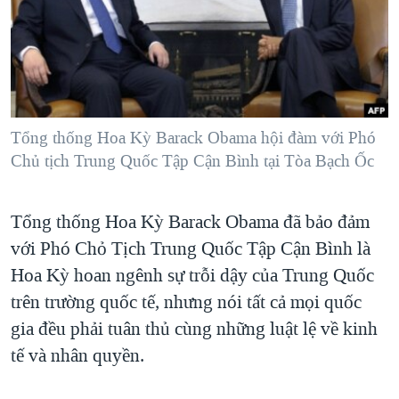
TẠI
VIDEO
"Tìm"
NGƯỜI VIỆT HẢI NGOẠI
HÀNH TRÌNH BẦU CỬ 2024
NGHE
ĐỜI SỐNG
MỘT NĂM CHIẾN TRANH TẠI DẢI GAZA
KINH TẾ
MẠNG XÃ HỘI
GIẢI MÃ VÀNH ĐAI & CON ĐƯỜNG
KHOA HỌC
NGÀY TỊ NẠN THẾ GIỚI
Tổng thống Hoa Kỳ Barack Obama hội đàm với Phó
SỨC KHOẺ
Chủ tịch Trung Quốc Tập Cận Bình tại Tòa Bạch Ốc
TRỊNH VĨNH BÌNH - NGƯỜI HẠ 'BÊN THẮNG CUỘC'
Ngôn ngữ khác
VĂN HOÁ
GROUND ZERO – XƯA VÀ NAY
THỂ THAO
Tổng thống Hoa Kỳ Barack Obama đã bảo đảm
CHI PHÍ CHIẾN TRANH AFGHANISTAN
GIÁO DỤC
với Phó Chỏ Tịch Trung Quốc Tập Cận Bình là
CÁC GIÁ TRỊ CỘNG HÒA Ở VIỆT NAM
Hoa Kỳ hoan ngênh sự trỗi dậy của Trung Quốc
THƯỢNG ĐỈNH TRUMP-KIM TẠI VIỆT NAM
trên trường quốc tế, nhưng nói tất cả mọi quốc
gia đều phải tuân thủ cùng những luật lệ về kinh
TRỊNH VĨNH BÌNH VS. CHÍNH PHỦ VIỆT NAM
tế và nhân quyền.
NGƯ DÂN VIỆT VÀ LÀN SÓNG TRỘM HẢI SÂM
BÊN KIA QUỐC LỘ: TIẾNG VỌNG TỪ NÔNG THÔN MỸ