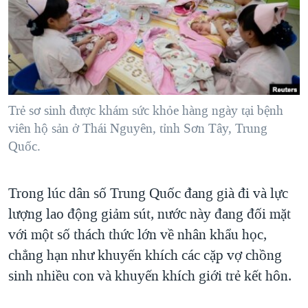
TẠI
VIDEO
"Tìm"
NGƯỜI VIỆT HẢI NGOẠI
HÀNH TRÌNH BẦU CỬ 2024
NGHE
ĐỜI SỐNG
MỘT NĂM CHIẾN TRANH TẠI DẢI GAZA
KINH TẾ
MẠNG XÃ HỘI
GIẢI MÃ VÀNH ĐAI & CON ĐƯỜNG
KHOA HỌC
NGÀY TỊ NẠN THẾ GIỚI
Trẻ sơ sinh được khám sức khỏe hàng ngày tại bệnh
SỨC KHOẺ
viên hộ sản ở Thái Nguyên, tỉnh Sơn Tây, Trung
TRỊNH VĨNH BÌNH - NGƯỜI HẠ 'BÊN THẮNG CUỘC'
Ngôn ngữ khác
VĂN HOÁ
Quốc.
GROUND ZERO – XƯA VÀ NAY
THỂ THAO
CHI PHÍ CHIẾN TRANH AFGHANISTAN
GIÁO DỤC
Trong lúc dân số Trung Quốc đang già đi và lực
CÁC GIÁ TRỊ CỘNG HÒA Ở VIỆT NAM
lượng lao động giảm sút, nước này đang đối mặt
THƯỢNG ĐỈNH TRUMP-KIM TẠI VIỆT NAM
với một số thách thức lớn về nhân khẩu học,
TRỊNH VĨNH BÌNH VS. CHÍNH PHỦ VIỆT NAM
chẳng hạn như khuyến khích các cặp vợ chồng
sinh nhiều con và khuyến khích giới trẻ kết hôn.
NGƯ DÂN VIỆT VÀ LÀN SÓNG TRỘM HẢI SÂM
BÊN KIA QUỐC LỘ: TIẾNG VỌNG TỪ NÔNG THÔN MỸ