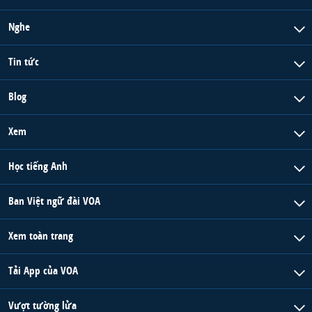
Nghe
Tin tức
Blog
Xem
Học tiếng Anh
Ban Việt ngữ đài VOA
Xem toàn trang
Tải App của VOA
Vượt tường lửa