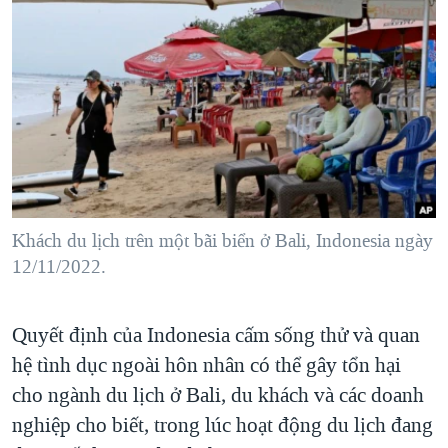
TẠI
VIDEO
"Tìm"
NGƯỜI VIỆT HẢI NGOẠI
HÀNH TRÌNH BẦU CỬ 2024
NGHE
ĐỜI SỐNG
MỘT NĂM CHIẾN TRANH TẠI DẢI GAZA
KINH TẾ
MẠNG XÃ HỘI
GIẢI MÃ VÀNH ĐAI & CON ĐƯỜNG
KHOA HỌC
NGÀY TỊ NẠN THẾ GIỚI
SỨC KHOẺ
TRỊNH VĨNH BÌNH - NGƯỜI HẠ 'BÊN THẮNG CUỘC'
Ngôn ngữ khác
VĂN HOÁ
GROUND ZERO – XƯA VÀ NAY
THỂ THAO
Khách du lịch trên một bãi biển ở Bali, Indonesia ngày
CHI PHÍ CHIẾN TRANH AFGHANISTAN
12/11/2022.
GIÁO DỤC
CÁC GIÁ TRỊ CỘNG HÒA Ở VIỆT NAM
THƯỢNG ĐỈNH TRUMP-KIM TẠI VIỆT NAM
Quyết định của Indonesia cấm sống thử và quan
hệ tình dục ngoài hôn nhân có thể gây tổn hại
TRỊNH VĨNH BÌNH VS. CHÍNH PHỦ VIỆT NAM
cho ngành du lịch ở Bali, du khách và các doanh
NGƯ DÂN VIỆT VÀ LÀN SÓNG TRỘM HẢI SÂM
nghiệp cho biết, trong lúc hoạt động du lịch đang
BÊN KIA QUỐC LỘ: TIẾNG VỌNG TỪ NÔNG THÔN MỸ