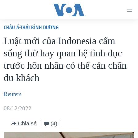
Đường
dẫn
CHÂU Á-THÁI BÌNH DƯƠNG
truy
TRANG CHỦ
Luật mới của Indonesia cấm
cập
VIỆT NAM
sống thử hay quan hệ tình dục
Tới
HOA KỲ
nội
trước hôn nhân có thể cản chân
BIỂN ĐÔNG
dung
du khách
THẾ GIỚI
chính
BLOG
Tới
Reuters
điều
DIỄN ĐÀN
hướng
08/12/2022
MỤC
chính
CHUYÊN ĐỀ
TỰ DO BÁO CHÍ
Chia sẻ
(4)
Đi
HỌC TIẾNG ANH
VẠCH TRẦN TIN GIẢ
CHIẾN TRANH THƯƠNG MẠI CỦA MỸ: QUÁ KHỨ VÀ HIỆN
tới